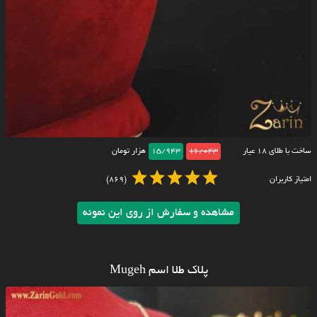
ساخت با طلای ۱۸ عیار
16/043
15/943
هزار تومان
امتیاز کاربران
(869)
مشاهده و سفارش از روی این نمونه
پلاک طلا اسم Mugeh