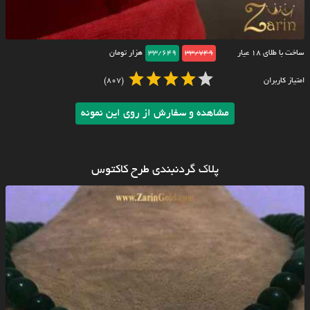
ساخت با طلای ۱۸ عیار
33/749
33/649
هزار تومان
امتیاز کاربران
(807)
مشاهده و سفارش از روی این نمونه
پلاک گردنبندی طرح کاکتوس