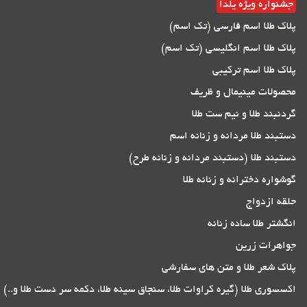
جشنواره ویژه یلدا
پلاک طلا اسم فارسی (تک اسم)
پلاک طلا اسم انگلیسی (تک اسم)
پلاک طلا اسم ترکیبی
محصولات مینیمال و ظریف
گردنبند طلا و نیم ست طلا
دستبند طلا مردانه و زنانه اسم
دستبند طلا (دستبند مردانه و زنانه طرح)
گوشواره دخترانه و زنانه طلا
حلقه ازدواج
انگشتر طلا ساده زنانه
جواهرات زرین
پلاک شعر طلا و متن های سفارشی
اکسسوری طلا (گیره کراوات طلا، سنجاق سینه طلا، دکمه سر دست طلا و..)