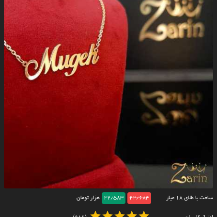
ساخت با طلای ۱۸ عیار
22/683
22/583
هزار تومان