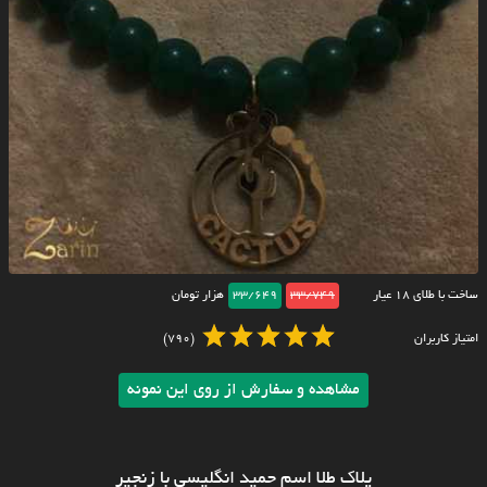
ساخت با طلای ۱۸ عیار
33/749
33/649
هزار تومان
امتیاز کاربران
(790)
مشاهده و سفارش از روی این نمونه
پلاک طلا اسم حمید انگلیسی با زنجیر