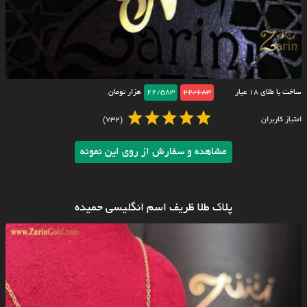
ساخت با طلای ۱۸ عیار
22/683
22/583
هزار تومان
امتیاز کاربران
(732)
مشاهده و سفارش از روی این نمونه
پلاک طلا ظریف اسم انگلیسی حمیده