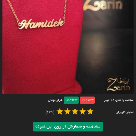
ساخت با طلای ۱۸ عیار
16/043
15/943
هزار تومان
امتیاز کاربران
(646)
مشاهده و سفارش از روی این نمونه