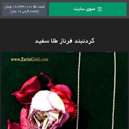
قیمت طلا 18/444/000 تومان
منوی سایت
☰
(ابشده گرمی 18 عیار)
گردنبند فرناز طلا سفید