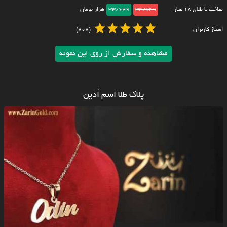
ساخت با طلای ۱۸ عیار
33/749
33/649
هزار تومان
امتیاز کاربران
(808)
مشاهده و سفارش از روی این نمونه
پلاک طلا اسم اُدین