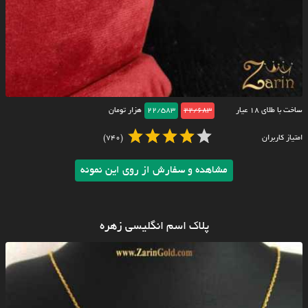
ساخت با طلای ۱۸ عیار
22/683
22/583
هزار تومان
امتیاز کاربران
(740)
مشاهده و سفارش از روی این نمونه
پلاک اسم انگلیسی زهره