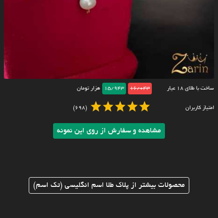
ساخت با طلای ۱۸ عیار
16/043
15/943
هزار تومان
امتیاز کاربران
(698)
مشاهده و سفارش از روی این نمونه
محصولات بیشتر از پلاک طلا اسم انگلیسی (تک اسم)