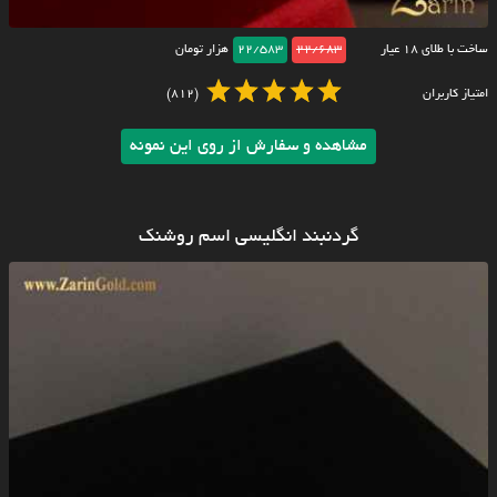
ساخت با طلای ۱۸ عیار
22/683
22/583
هزار تومان
امتیاز کاربران
(812)
مشاهده و سفارش از روی این نمونه
گردنبند انگلیسی اسم روشنک