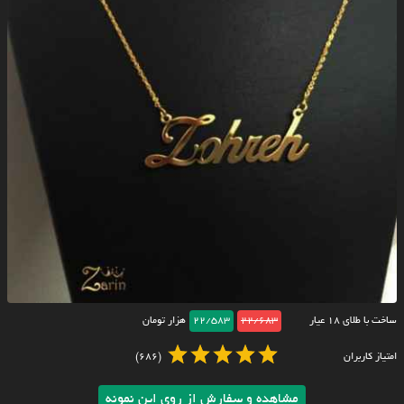
ساخت با طلای ۱۸ عیار
22/683
22/583
هزار تومان
امتیاز کاربران
(686)
مشاهده و سفارش از روی این نمونه