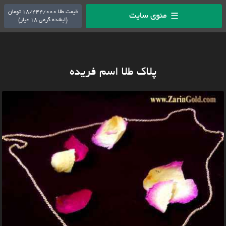
قیمت طلا 18/444/000 تومان
منوی سایت
☰
(ابشده گرمی 18 عیار)
پلاک طلا اسم فریده