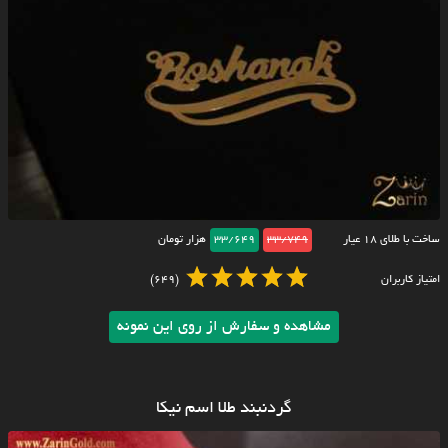
ساخت با طلای ۱۸ عیار
33/749
33/649
هزار تومان
امتیاز کاربران
(649)
مشاهده و سفارش از روی این نمونه
گردنبند طلا اسم نیکا