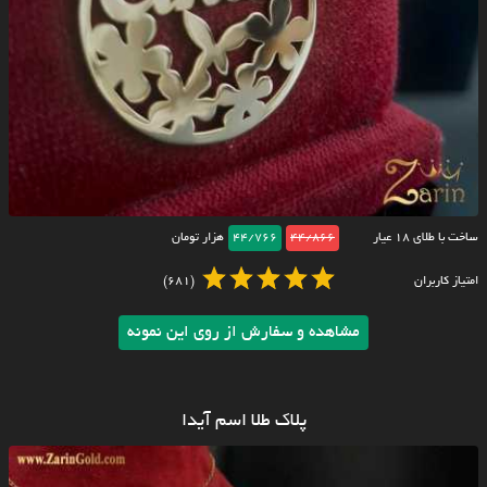
ساخت با طلای ۱۸ عیار
44/866
44/766
هزار تومان
امتیاز کاربران
(681)
مشاهده و سفارش از روی این نمونه
پلاک طلا اسم آیدا