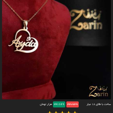
ساخت با طلای ۱۸ عیار
33/749
33/649
هزار تومان