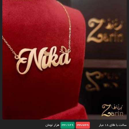
ساخت با طلای ۱۸ عیار
33/749
33/649
هزار تومان