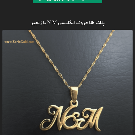
پلاک طلا حروف انگلیسی N M با زنجیر