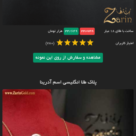
ساخت با طلای ۱۸ عیار
33/749
33/649
هزار تومان
امتیاز کاربران
(780)
مشاهده و سفارش از روی این نمونه
پلاک طلا انگلیسی اسم آدرینا