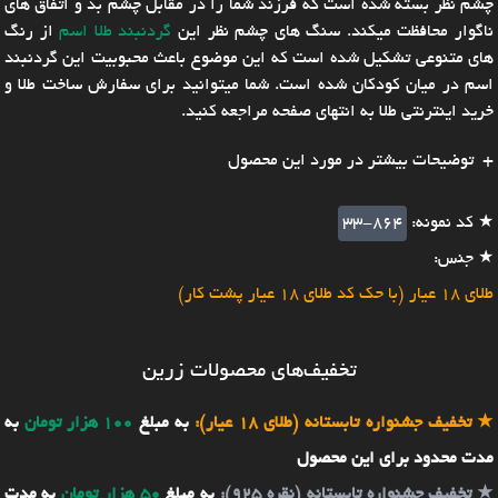
چشم نظر بسته شده است که فرزند شما را در مقابل چشم بد و اتفاق های
ناگوار محافظت میکند. سنگ های چشم نظر این
گردنبند طلا اسم
از رنگ
های متنوعی تشکیل شده است که این موضوع باعث محبوبیت این گردنبند
اسم در میان کودکان شده است. شما میتوانید برای سفارش ساخت طلا و
خرید اینترنتی طلا به انتهای صفحه مراجعه کنید.
توضیحات بیشتر در مورد این محصول
★ کد نمونه:
33-864
★ جنس:
طلای 18 عیار (با حک کد طلای 18 عیار پشت کار)
تخفیف‌های محصولات زرین
★
تخفیف جشنواره تابستانه (طلای 18 عیار):
به مبلغ
100 هزار تومان
به
مدت محدود برای این محصول
★
تخفیف جشنواره تابستانه (نقره 925):
به مبلغ
50 هزار تومان
به مدت