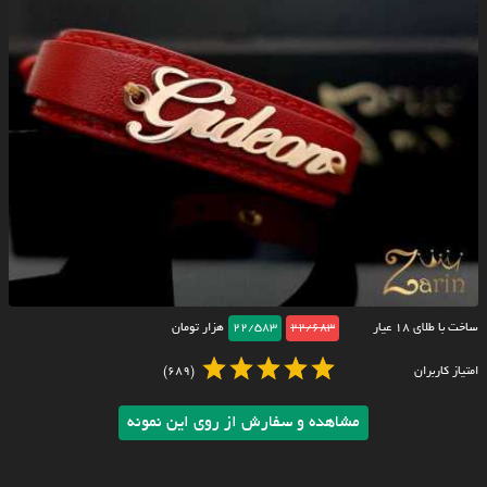
ساخت با طلای ۱۸ عیار
22/683
22/583
هزار تومان
امتیاز کاربران
(689)
مشاهده و سفارش از روی این نمونه