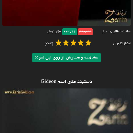
ساخت با طلای ۱۸ عیار
44/866
44/766
هزار تومان
امتیاز کاربران
(707)
مشاهده و سفارش از روی این نمونه
دستبند طلای اسم Gideon