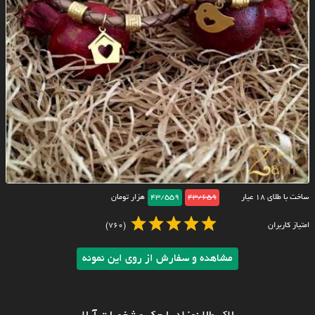
ساخت با طلای ۱۸ عیار
43/659
43/559
هزار تومان
امتیاز کاربران
(760)
مشاهده و سفارش از روی این نمونه