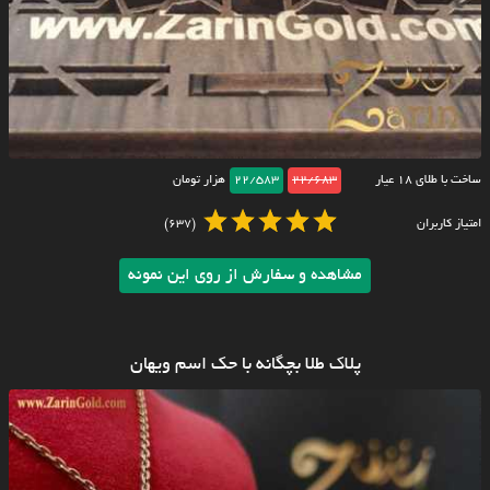
ساخت با طلای ۱۸ عیار
22/683
22/583
هزار تومان
امتیاز کاربران
(637)
مشاهده و سفارش از روی این نمونه
پلاک طلا بچگانه با حک اسم ویهان