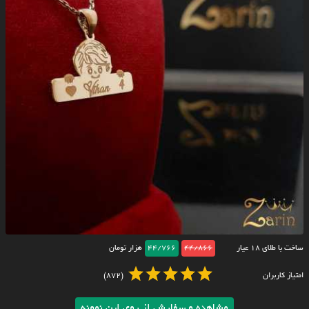
ساخت با طلای ۱۸ عیار
44/866
44/766
هزار تومان
امتیاز کاربران
(872)
مشاهده و سفارش از روی این نمونه