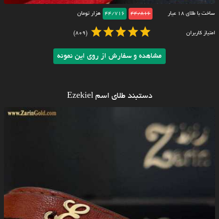
ساخت با طلای ۱۸ عیار
44/816
44/716
هزار تومان
امتیاز کاربران
(809)
مشاهده و سفارش از روی این نمونه
دستبند طلای اسم Ezekiel