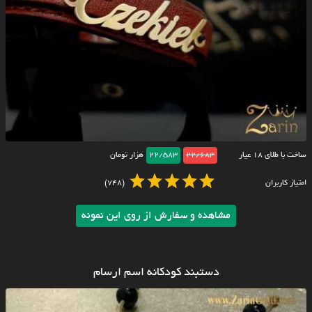
ساخت با طلای ۱۸ عیار
22/683
22/583
هزار تومان
امتیاز کاربران
(748)
مشاهده و سفارش از روی این نمونه
دستبند کودکانه اسم ارسام