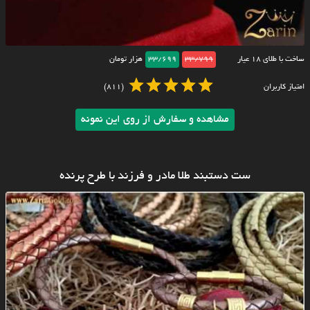
ساخت با طلای ۱۸ عیار
33/799
33/699
هزار تومان
امتیاز کاربران
(811)
مشاهده و سفارش از روی این نمونه
ست دستبند طلا مادر و فرزند با طرح پرنده