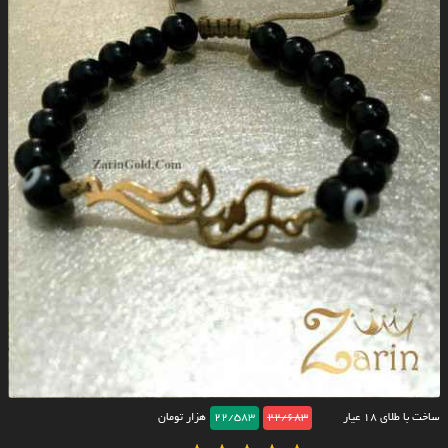
ساخت با طلای ۱۸ عیار
22/683
22/583
هزار تومان