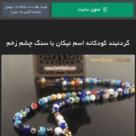
قیمت طلا 18/444/000 تومان
منوی سایت
☰
(ابشده گرمی 18 عیار)
گردنبند کودکانه اسم نیکان با سنگ چشم زخم