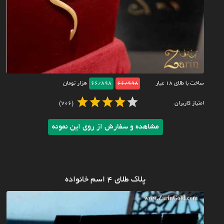
ساخت با طلای ۱۸ عیار
66/998
66/898
هزار تومان
امتیاز کاربران
(706)
مشاهده و سفارش از روی این نمونه
پلاک طلای 4 اسم خانواده