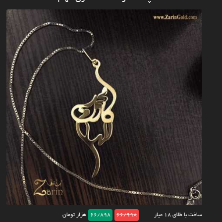
ساخت با طلای ۱۸ عیار
66/998
66/898
هزار تومان