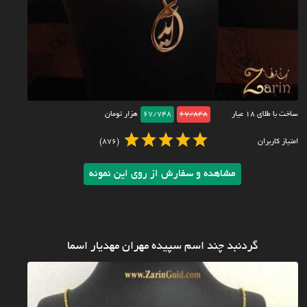
ساخت با طلای ۱۸ عیار
67/848
67/748
هزار تومان
امتیاز کاربران
(876)
مشاهده و سفارش از روی این نمونه
گردنبد چند اسم سپیده مهران مهدیار اسما