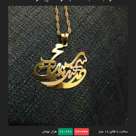
ساخت با طلای ۱۸ عیار
66/998
66/898
هزار تومان