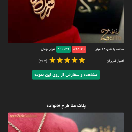
ساخت با طلای ۱۸ عیار
89/131
89/031
هزار تومان
امتیاز کاربران
(707)
مشاهده و سفارش از روی این نمونه
پلاک طلا طرح خانواده