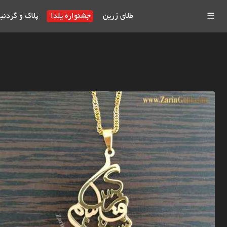
طلای زرین
جشنواره یلدا
پلاک و گردنب
☰