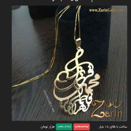
ساخت با طلای ۱۸ عیار
133/397
133/297
هزار تومان