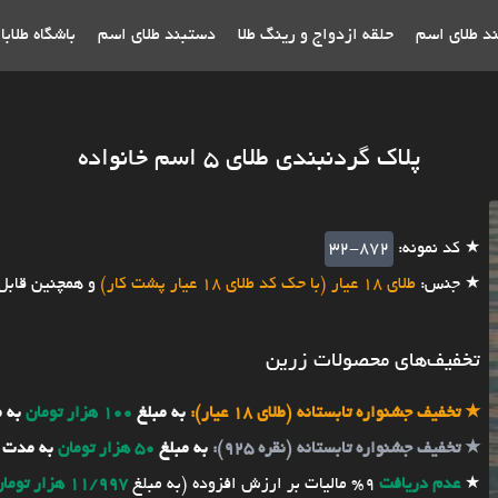
ند طلای اسم
حلقه ازدواج و رینگ طلا
دستبند طلای اسم
باشگاه طلاب
پلاک گردنبندی طلای ۵ اسم خانواده
★ کد نمونه:
32-872
★ جنس:
طلای 18 عیار (با حک کد طلای 18 عیار پشت کار)
و همچنین قابل
تخفیف‌های محصولات زرین
★
تخفیف جشنواره تابستانه (طلای 18 عیار):
به مبلغ
100 هزار تومان
به 
★
تخفیف جشنواره تابستانه (نقره 925):
به مبلغ
50 هزار تومان
به مدت 
★
عدم دریافت
9% مالیات بر ارزش افزوده (به مبلغ
11/997 هزار تومان