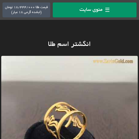
قیمت طلا 18/444/000 تومان
منوی سایت
☰
(ابشده گرمی 18 عیار)
انگشتر اسم طلا