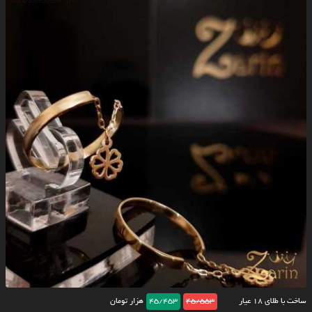
ساخت با طلای ۱۸ عیار
45/553
45/453
هزار تومان