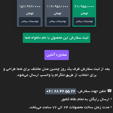
157/962/000
112/958/000
67/955/000
تومان
تومان
تومان
توضیحات بیشتر
توضیحات بیشتر
توضیحات بیشتر
ثبت سفارش این محصول با نام دلخواه شما
مشاوره آنلاین
بعد از ثبت سفارش ظرف یک روز چندین مدل مختلف برای شما طراحی و
برای انتخاب از طریق تلگرام یا واتسپ ارسال می‌شود.
☎ تلفن جهت سفارش:
021 28 42 55 22
• ارسال رایگان به تمام نقاط کشور
• مدت زمان ساخت محصولات 24 الی 72 ساعت می‌باشد.