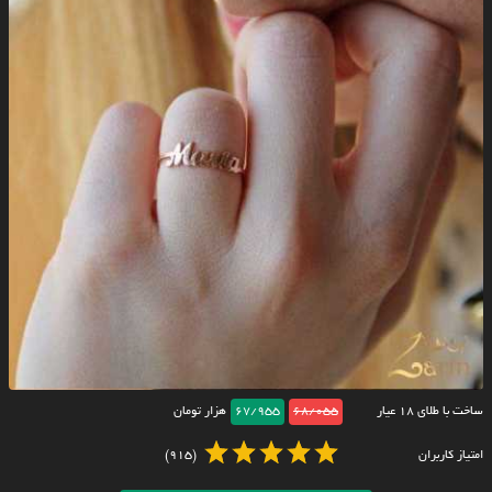
ساخت با طلای ۱۸ عیار
68/055
67/955
هزار تومان
امتیاز کاربران
(915)