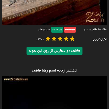
ساخت با طلای ۱۸ عیار
68/055
67/955
هزار تومان
امتیاز کاربران
(670)
مشاهده و سفارش از روی این نمونه
انگشتر زنانه اسم رضا فاطمه