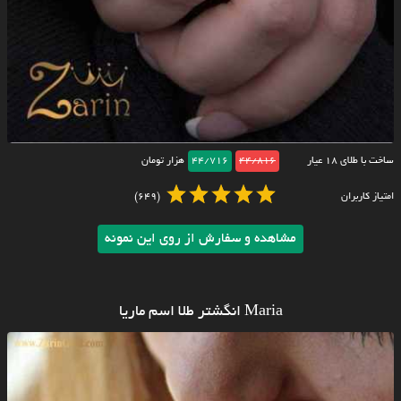
ساخت با طلای ۱۸ عیار
44/816
44/716
هزار تومان
امتیاز کاربران
(649)
مشاهده و سفارش از روی این نمونه
Maria انگشتر طلا اسم ماریا