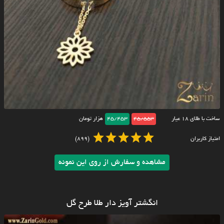
ساخت با طلای ۱۸ عیار
45/553
45/453
هزار تومان
امتیاز کاربران
(899)
مشاهده و سفارش از روی این نمونه
انگشتر آویز دار طلا طرح گل