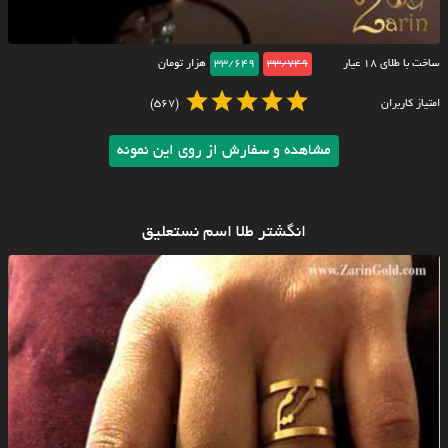
ساخت با طلای ۱۸ عیار
33/749
33/649
هزار تومان
امتیاز کاربران
(567)
مشاهده و سفارش از روی این نمونه
انگشتر طلا اسم نستعلیق