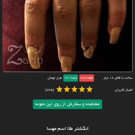
ساخت با طلای ۱۸ عیار
68/055
67/955
هزار تومان
امتیاز کاربران
(845)
مشاهده و سفارش از روی این نمونه
انگشتر طلا اسم مهسا