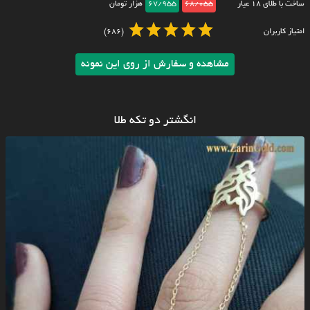
ساخت با طلای ۱۸ عیار
68/055
67/955
هزار تومان
امتیاز کاربران
(686)
مشاهده و سفارش از روی این نمونه
انگشتر دو تکه طلا