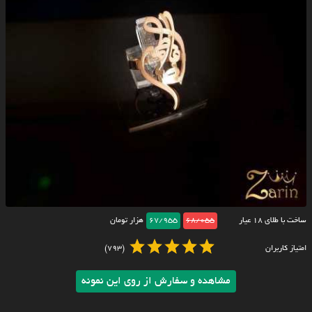
ساخت با طلای ۱۸ عیار
68/055
67/955
هزار تومان
امتیاز کاربران
(793)
مشاهده و سفارش از روی این نمونه