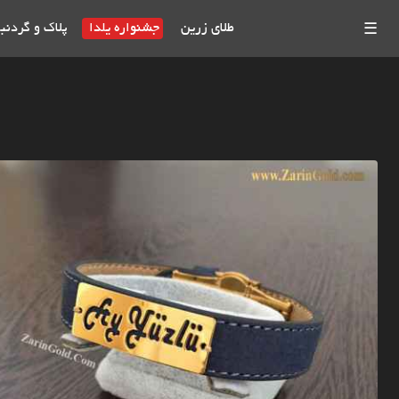
طلای زرین
جشنواره یلدا
پلاک و گردنب
☰