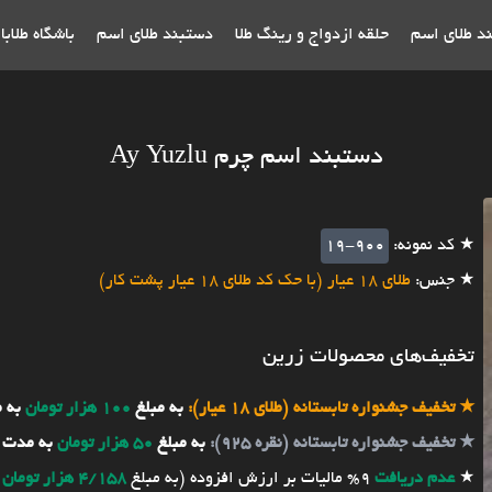
ند طلای اسم
حلقه ازدواج و رینگ طلا
دستبند طلای اسم
باشگاه طلاب
دستبند اسم چرم Ay Yuzlu
★ کد نمونه:
19-900
★ جنس:
طلای 18 عیار (با حک کد طلای 18 عیار پشت کار)
تخفیف‌های محصولات زرین
★
تخفیف جشنواره تابستانه (طلای 18 عیار):
به مبلغ
100 هزار تومان
به 
★
تخفیف جشنواره تابستانه (نقره 925):
به مبلغ
50 هزار تومان
به مدت 
★
عدم دریافت
9% مالیات بر ارزش افزوده (به مبلغ
4/158 هزار تومان