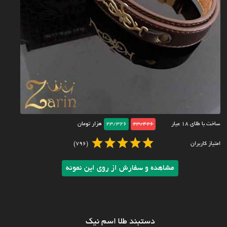
ساخت با طلای ۱۸ عیار
23/426
23/326
هزار تومان
امتیاز کاربران
(796)
مشاهده و سفارش از روی این نمونه
دستبند طلا اسم نیک