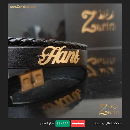
ساخت با طلای ۱۸ عیار
11/988
11/888
هزار تومان