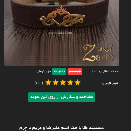
ساخت با طلای ۱۸ عیار
23/426
23/326
هزار تومان
امتیاز کاربران
(611)
مشاهده و سفارش از روی این نمونه
دستبند طلا با حک اسم علیرضا و مریم با چرم