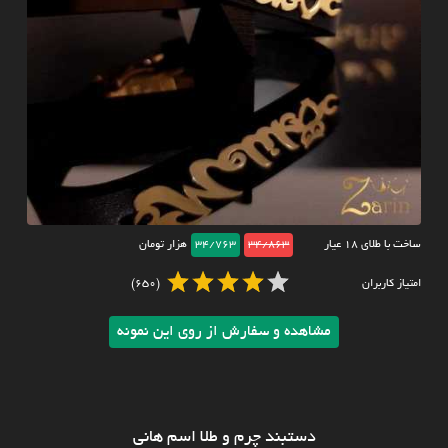
ساخت با طلای ۱۸ عیار
34/863
34/763
هزار تومان
امتیاز کاربران
(650)
مشاهده و سفارش از روی این نمونه
دستبند چرم و طلا اسم هانی