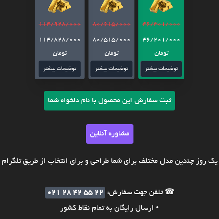
114/928/000
80/615/000
46/301/000
114/828/000
80/515/000
46/201/000
تومان
تومان
تومان
توضیحات بیشتر
توضیحات بیشتر
توضیحات بیشتر
ثبت سفارش این محصول با نام دلخواه شما
مشاوره آنلاین
ک روز چندین مدل مختلف برای شما طراحی و برای انتخاب از طریق تلگرام ی
☎ تلفن جهت سفارش:
021 28 42 55 22
• ارسال رایگان به تمام نقاط کشور