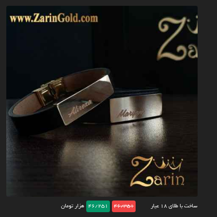
ساخت با طلای ۱۸ عیار
46/351
46/251
هزار تومان