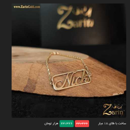
ساخت با طلای ۱۸ عیار
23/426
23/326
هزار تومان