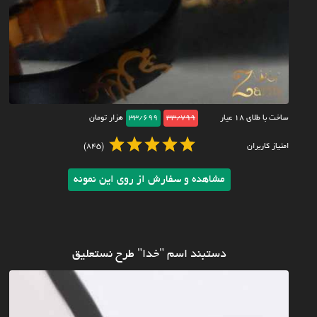
ساخت با طلای ۱۸ عیار
33/799
33/699
هزار تومان
امتیاز کاربران
(845)
مشاهده و سفارش از روی این نمونه
دستبند اسم "خدا" طرح نستعلیق