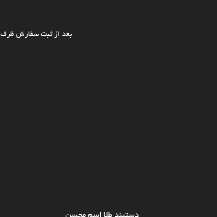
بعد از ثبت سفارش ظرف ی
دستبند طلا اسم محسن