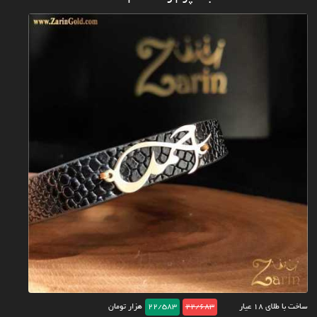
ساخت با طلای ۱۸ عیار
22/683
22/583
هزار تومان