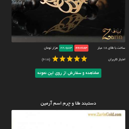
ساخت با طلای ۱۸ عیار
22/683
22/583
هزار تومان
امتیاز کاربران
(618)
مشاهده و سفارش از روی این نمونه
دستبند طلا و چرم اسم آرمین