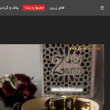
طلای زرین
جشنواره یلدا
پلاک و گردنب
☰