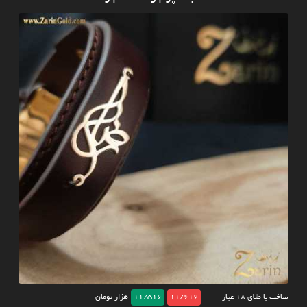
ساخت با طلای ۱۸ عیار
11/616
11/516
هزار تومان