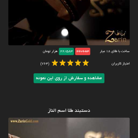
ساخت با طلای ۱۸ عیار
22/683
22/583
هزار تومان
امتیاز کاربران
(764)
مشاهده و سفارش از روی این نمونه
دستبند طلا اسم الناز