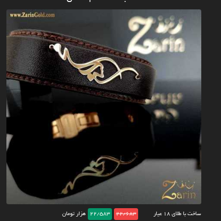
ساخت با طلای ۱۸ عیار
22/683
22/583
هزار تومان