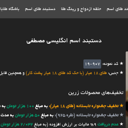
ند طلای اسم
حلقه ازدواج و رینگ طلا
دستبند طلای اسم
باشگاه طلاب
دستبند اسم انگلیسی مصطفی
★ کد نمونه:
19-907
★ جنس:
طلای 18 عیار (با حک کد طلای 18 عیار پشت کار)
و همچنین قابل
تخفیف‌های محصولات زرین
★
تخفیف جشنواره تابستانه (طلای 18 عیار):
به مبلغ
100 هزار تومان
به 
★
تخفیف جشنواره تابستانه (نقره 925):
به مبلغ
50 هزار تومان
به مدت 
★
عدم دریافت
9% مالیات بر ارزش افزوده (به مبلغ
2/032 هزار تومان