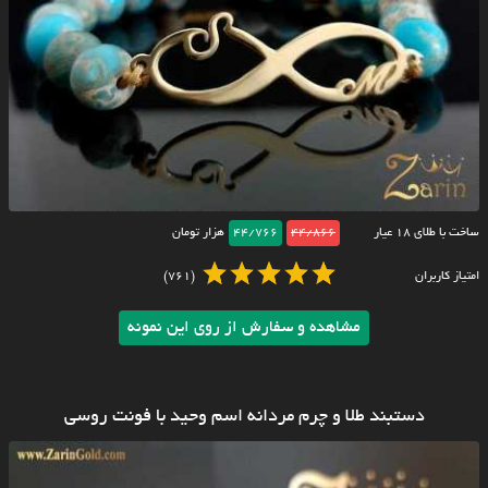
ساخت با طلای ۱۸ عیار
44/866
44/766
هزار تومان
امتیاز کاربران
(761)
مشاهده و سفارش از روی این نمونه
دستبند طلا و چرم مردانه اسم وحید با فونت روسی