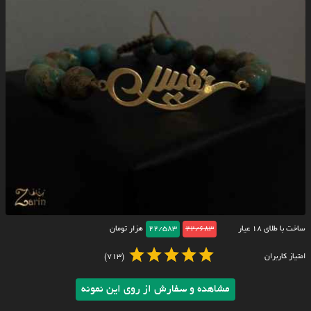
ساخت با طلای ۱۸ عیار
22/683
22/583
هزار تومان
امتیاز کاربران
(713)
مشاهده و سفارش از روی این نمونه