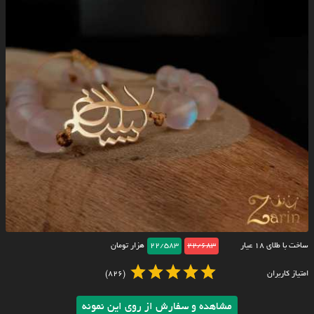
ساخت با طلای ۱۸ عیار
22/683
22/583
هزار تومان
امتیاز کاربران
(826)
مشاهده و سفارش از روی این نمونه