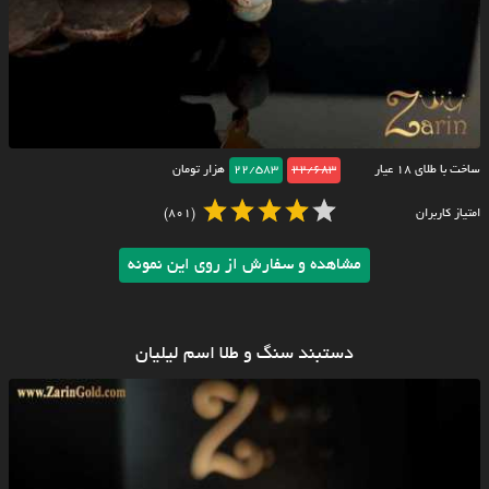
ساخت با طلای ۱۸ عیار
22/683
22/583
هزار تومان
امتیاز کاربران
(801)
مشاهده و سفارش از روی این نمونه
دستبند سنگ و طلا اسم لیلیان