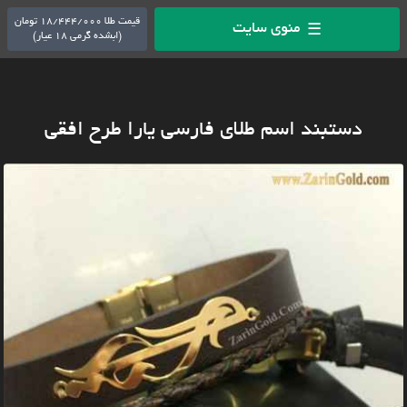
قیمت طلا 18/444/000 تومان
منوی سایت
☰
(ابشده گرمی 18 عیار)
دستبند اسم طلای فارسی یارا طرح افقی