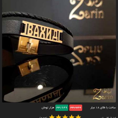
ساخت با طلای ۱۸ عیار
33/749
33/649
هزار تومان