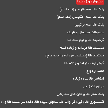
جشنواره ویژه یلدا
پلاک طلا اسم فارسی (تک اسم)
پلاک طلا اسم انگلیسی (تک اسم)
پلاک طلا اسم ترکیبی
محصولات مینیمال و ظریف
گردنبند طلا و نیم ست طلا
دستبند طلا مردانه و زنانه اسم
دستبند طلا (دستبند مردانه و زنانه طرح)
گوشواره دخترانه و زنانه طلا
حلقه ازدواج
انگشتر طلا ساده زنانه
جواهرات زرین
پلاک شعر طلا و متن های سفارشی
اکسسوری طلا (گیره کراوات طلا، سنجاق سینه طلا، دکمه سر دست طلا و..)