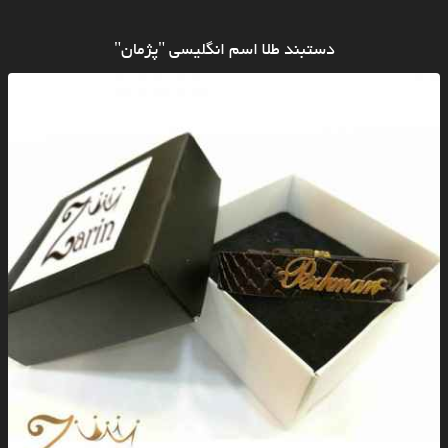
دستبند طلا اسم انگلیسی "پژمان"