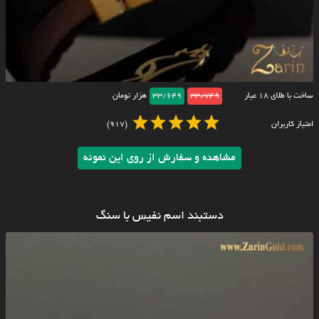
ساخت با طلای ۱۸ عیار
33/749
33/649
هزار تومان
امتیاز کاربران
(917)
مشاهده و سفارش از روی این نمونه
دستبند اسم نفیس با سنگ