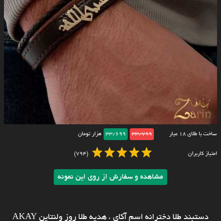
ساخت با طلای ۱۸ عیار
33/799
33/699
هزار تومان
امتیاز کاربران
(794)
مشاهده و سفارش از روی این نمونه
دستبند طلا دخترانه اسم آکای ، هدیه طلا روز ولنتاین AKAY