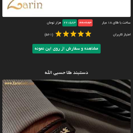
ساخت با طلای ۱۸ عیار
22/683
22/583
هزار تومان
امتیاز کاربران
(561)
مشاهده و سفارش از روی این نمونه
دستبند طلا حسبی الله