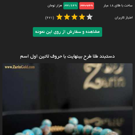
ساخت با طلای ۱۸ عیار
33/749
33/649
هزار تومان
امتیاز کاربران
(671)
مشاهده و سفارش از روی این نمونه
دستبند طلا طرح بینهایت با حروف لاتین اول اسم