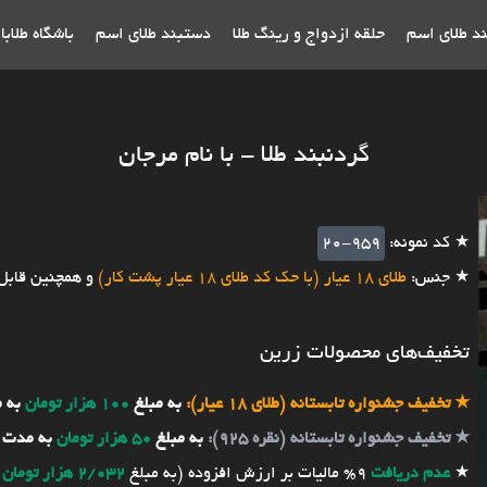
ند طلای اسم
حلقه ازدواج و رینگ طلا
دستبند طلای اسم
باشگاه طلاب
گردنبند طلا - با نام مرجان
★ کد نمونه:
20-959
★ جنس:
طلای 18 عیار (با حک کد طلای 18 عیار پشت کار)
و همچنین قابل
تخفیف‌های محصولات زرین
★
تخفیف جشنواره تابستانه (طلای 18 عیار):
به مبلغ
100 هزار تومان
به 
★
تخفیف جشنواره تابستانه (نقره 925):
به مبلغ
50 هزار تومان
به مدت 
★
عدم دریافت
9% مالیات بر ارزش افزوده (به مبلغ
2/032 هزار تومان