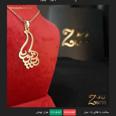
ساخت با طلای ۱۸ عیار
22/683
22/583
هزار تومان