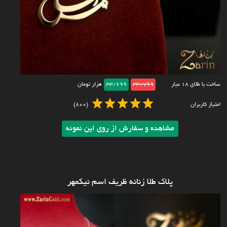
ساخت با طلای ۱۸ عیار
33/799
33/699
هزار تومان
امتیاز کاربران
(800)
مشاهده و سفارش از روی این نمونه
پلاک طلا زنانه ظریف اسم نیکمهر