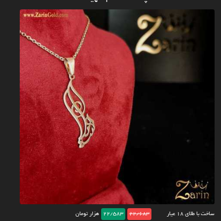
ساخت با طلای ۱۸ عیار
22/683
22/583
هزار تومان