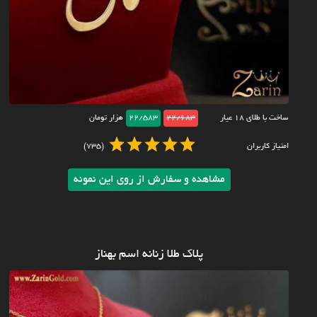
ساخت با طلای ۱۸ عیار
22/683
22/583
هزار تومان
امتیاز کاربران
(735)
مشاهده و سفارش از روی این نمونه
پلاک طلا زنانه اسم بهناز