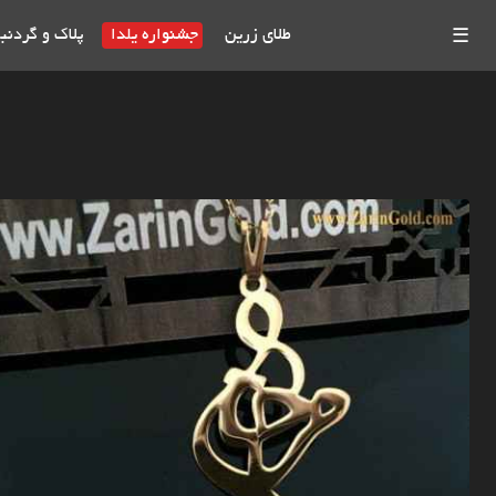
طلای زرین
جشنواره یلدا
پلاک و گردنب
☰