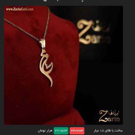
ساخت با طلای ۱۸ عیار
22/683
22/583
هزار تومان