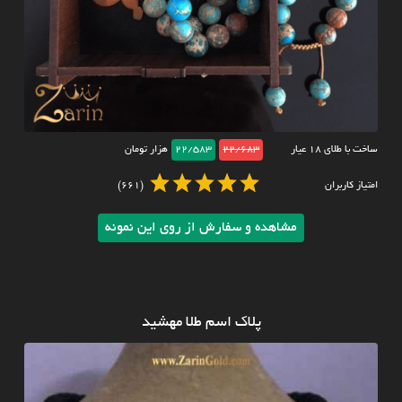
ساخت با طلای ۱۸ عیار
22/683
22/583
هزار تومان
امتیاز کاربران
(661)
مشاهده و سفارش از روی این نمونه
پلاک اسم طلا مهشید