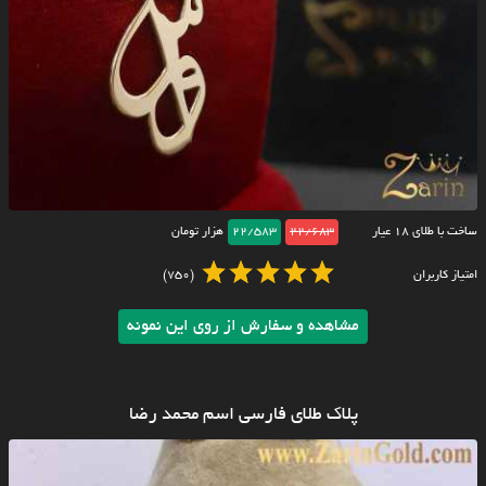
ساخت با طلای ۱۸ عیار
22/683
22/583
هزار تومان
امتیاز کاربران
(750)
مشاهده و سفارش از روی این نمونه
پلاک طلای فارسی اسم محمد رضا