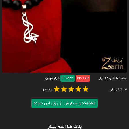
ساخت با طلای ۱۸ عیار
22/683
22/583
هزار تومان
امتیاز کاربران
(760)
مشاهده و سفارش از روی این نمونه
پلاک طلا اسم پینار