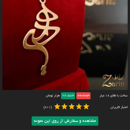
ساخت با طلای ۱۸ عیار
22/683
22/583
هزار تومان
امتیاز کاربران
(811)
مشاهده و سفارش از روی این نمونه