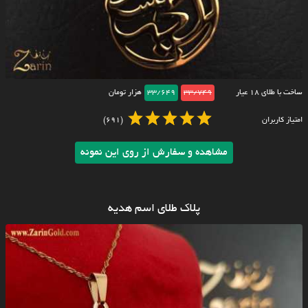
ساخت با طلای ۱۸ عیار
33/749
33/649
هزار تومان
امتیاز کاربران
(691)
مشاهده و سفارش از روی این نمونه
پلاک طلای اسم هدیه