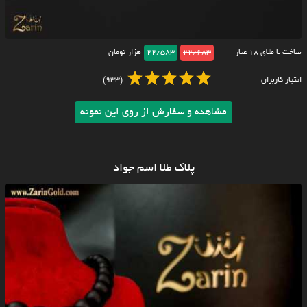
ساخت با طلای ۱۸ عیار
22/683
22/583
هزار تومان
امتیاز کاربران
(933)
مشاهده و سفارش از روی این نمونه
پلاک طلا اسم جواد