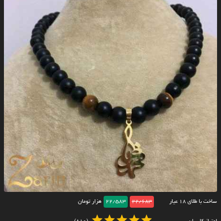
ساخت با طلای ۱۸ عیار
22/683
22/583
هزار تومان