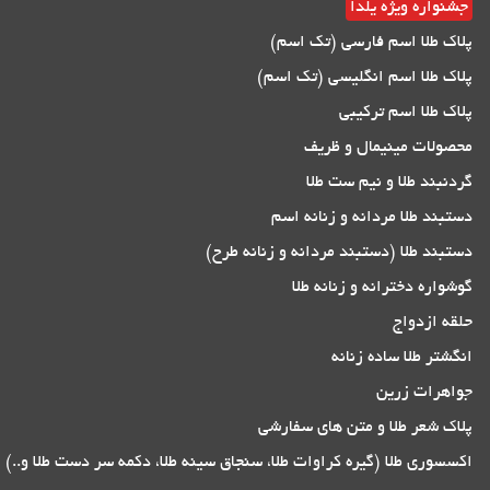
جشنواره ویژه یلدا
پلاک طلا اسم فارسی (تک اسم)
پلاک طلا اسم انگلیسی (تک اسم)
پلاک طلا اسم ترکیبی
محصولات مینیمال و ظریف
گردنبند طلا و نیم ست طلا
دستبند طلا مردانه و زنانه اسم
دستبند طلا (دستبند مردانه و زنانه طرح)
گوشواره دخترانه و زنانه طلا
حلقه ازدواج
انگشتر طلا ساده زنانه
جواهرات زرین
پلاک شعر طلا و متن های سفارشی
اکسسوری طلا (گیره کراوات طلا، سنجاق سینه طلا، دکمه سر دست طلا و..)