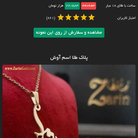
ساخت با طلای ۱۸ عیار
22/683
22/583
هزار تومان
امتیاز کاربران
(861)
مشاهده و سفارش از روی این نمونه
پلاک طلا اسم آوش