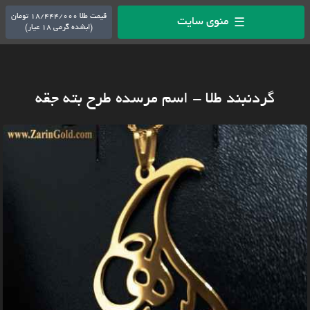
قیمت طلا 18/444/000 تومان
منوی سایت
☰
(ابشده گرمی 18 عیار)
گردنبند طلا - اسم مرسده طرح بته جقه