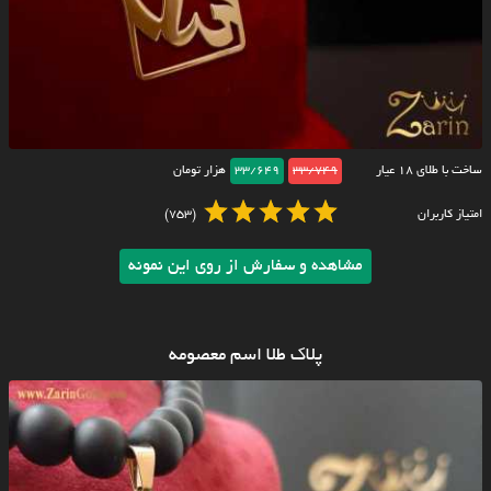
ساخت با طلای ۱۸ عیار
33/749
33/649
هزار تومان
امتیاز کاربران
(753)
مشاهده و سفارش از روی این نمونه
پلاک طلا اسم معصومه