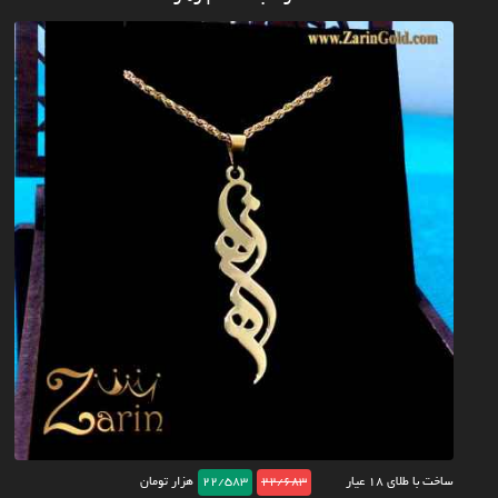
ساخت با طلای ۱۸ عیار
22/683
22/583
هزار تومان