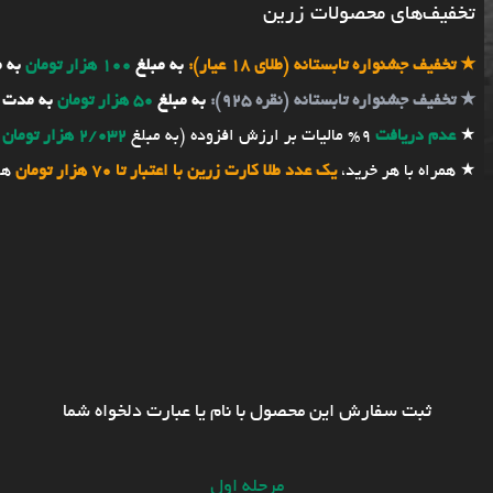
تخفیف‌های محصولات زرین
★
تخفیف جشنواره تابستانه (طلای 18 عیار):
به مبلغ
100 هزار تومان
به 
★
تخفیف جشنواره تابستانه (نقره 925):
به مبلغ
50 هزار تومان
به مدت 
★
عدم دریافت
9% مالیات بر ارزش افزوده (به مبلغ
2/032 هزار تومان
★ همراه با هر خرید،
یک عدد طلا کارت زرین با اعتبار تا 70 هزار تومان
هد
ثبت سفارش این محصول با نام یا عبارت دلخواه شما
مرحله اول