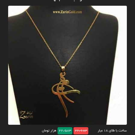
ساخت با طلای ۱۸ عیار
22/683
22/583
هزار تومان