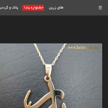
طلای زرین
جشنواره یلدا
پلاک و گردنب
☰