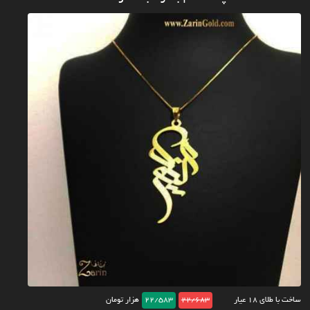
ساخت با طلای ۱۸ عیار
22/683
22/583
هزار تومان