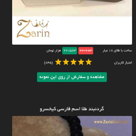
ساخت با طلای ۱۸ عیار
22/683
22/583
هزار تومان
امتیاز کاربران
(845)
مشاهده و سفارش از روی این نمونه
گردنبند طلا اسم فارسی کیخسرو