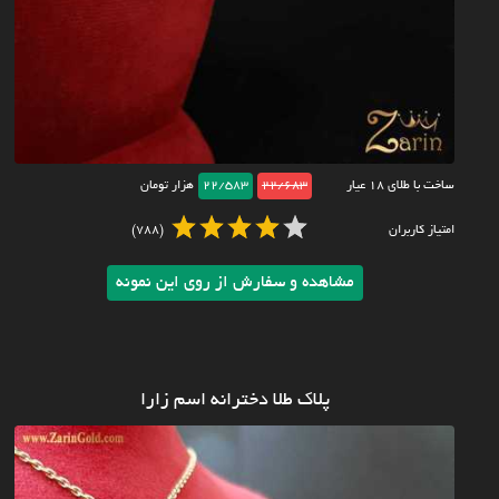
ساخت با طلای ۱۸ عیار
22/683
22/583
هزار تومان
امتیاز کاربران
(788)
مشاهده و سفارش از روی این نمونه
پلاک طلا دخترانه اسم زارا