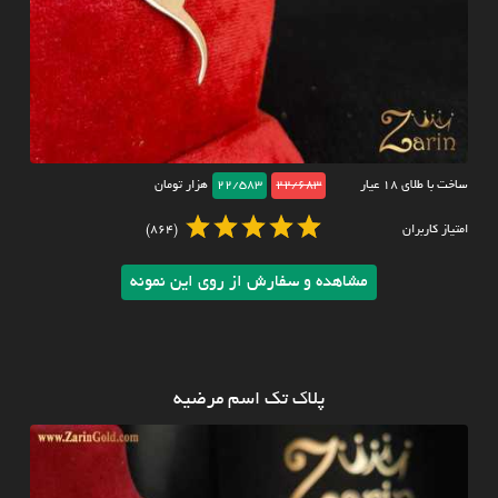
ساخت با طلای ۱۸ عیار
22/683
22/583
هزار تومان
امتیاز کاربران
(864)
مشاهده و سفارش از روی این نمونه
پلاک تک اسم مرضیه