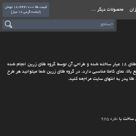
قیمت طلا 18/444/000 تومان
ازان
محصولات دیگر …
(ابشده گرمی 18 عیار)
گردنبند طلا اسم پدر، کادوی مناسب برای روز پدر. پلاک طلا طرح پدر با طلای 18 عیار ساخته شده و طراحی آن توسط گروه طلای زرین انجام شده
الا، نمای کاملا مناسبی دارد. در گروه طلای زرین شما میتوانید هر طرح
 طلا پدر به انتهای سایت مراجعه کنید.
 ساخت با
نقره 925