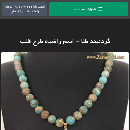
قیمت طلا 19/063/000 تومان
منوی سایت
☰
(ابشده گرمی 18 عیار)
گردنبند طلا - اسم راضیه طرح قلب