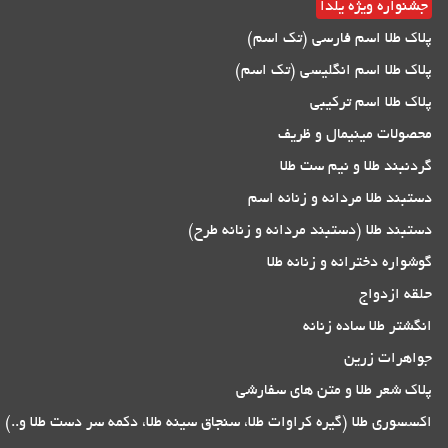
جشنواره ویژه یلدا
پلاک طلا اسم فارسی (تک اسم)
پلاک طلا اسم انگلیسی (تک اسم)
پلاک طلا اسم ترکیبی
محصولات مینیمال و ظریف
گردنبند طلا و نیم ست طلا
دستبند طلا مردانه و زنانه اسم
دستبند طلا (دستبند مردانه و زنانه طرح)
گوشواره دخترانه و زنانه طلا
حلقه ازدواج
انگشتر طلا ساده زنانه
جواهرات زرین
پلاک شعر طلا و متن های سفارشی
اکسسوری طلا (گیره کراوات طلا، سنجاق سینه طلا، دکمه سر دست طلا و..)