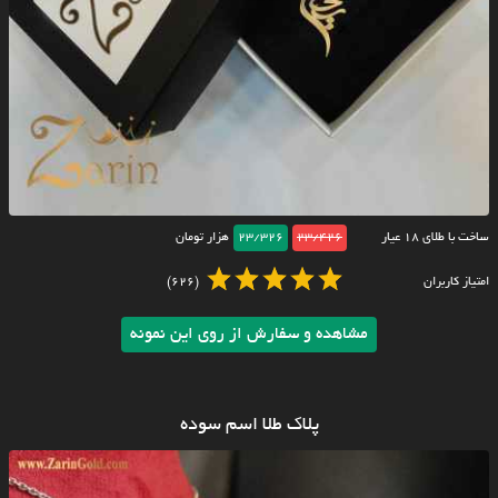
ساخت با طلای ۱۸ عیار
23/426
23/326
هزار تومان
امتیاز کاربران
(626)
مشاهده و سفارش از روی این نمونه
پلاک طلا اسم سوده