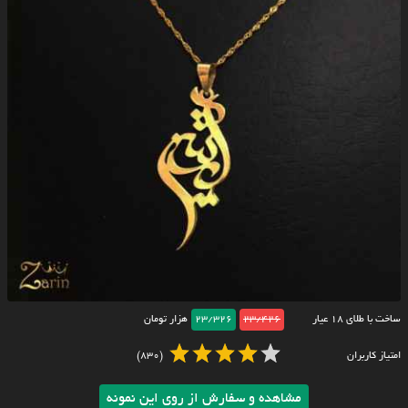
ساخت با طلای ۱۸ عیار
23/426
23/326
هزار تومان
امتیاز کاربران
(830)
مشاهده و سفارش از روی این نمونه