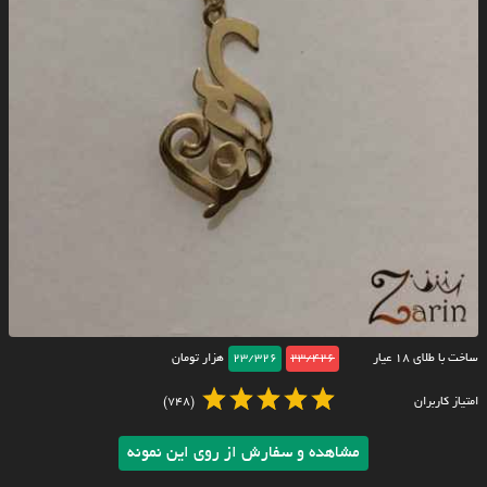
ساخت با طلای ۱۸ عیار
23/426
23/326
هزار تومان
امتیاز کاربران
(748)
مشاهده و سفارش از روی این نمونه