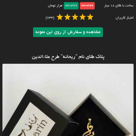
ساخت با طلای ۱۸ عیار
23/426
23/326
هزار تومان
امتیاز کاربران
(733)
مشاهده و سفارش از روی این نمونه
پلاک طلای نام "ریحانه" طرح علاءالدین