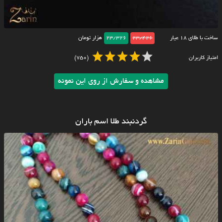
ساخت با طلای ۱۸ عیار
23/426
23/326
هزار تومان
امتیاز کاربران
(750)
مشاهده و سفارش از روی این نمونه
گردنبند طلا اسم باران