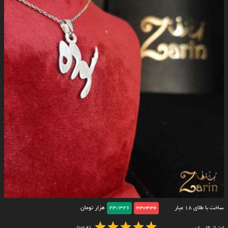
ساخت با طلای ۱۸ عیار
23/426
23/326
هزار تومان