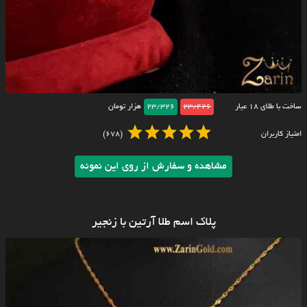
ساخت با طلای ۱۸ عیار
23/426
23/326
هزار تومان
امتیاز کاربران
(678)
مشاهده و سفارش از روی این نمونه
پلاک اسم طلا آرتین با زنجیر