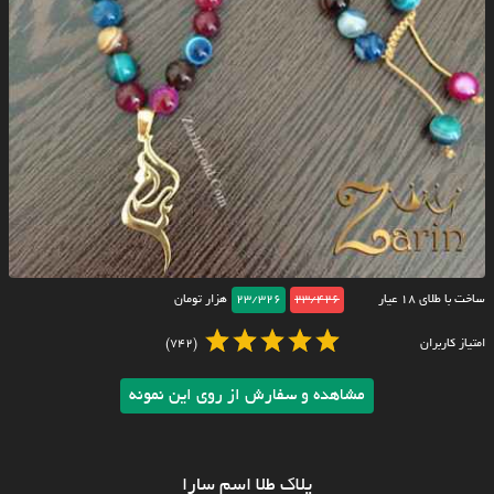
ساخت با طلای ۱۸ عیار
23/426
23/326
هزار تومان
امتیاز کاربران
(742)
مشاهده و سفارش از روی این نمونه
پلاک طلا اسم سارا