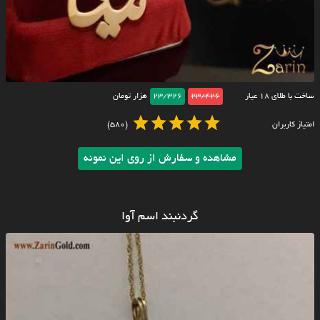
ساخت با طلای ۱۸ عیار
23/426
23/326
هزار تومان
امتیاز کاربران
(580)
مشاهده و سفارش از روی این نمونه
گردنبند اسم آوا