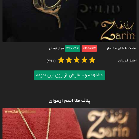
ساخت با طلای ۱۸ عیار
34/863
34/763
هزار تومان
امتیاز کاربران
(791)
مشاهده و سفارش از روی این نمونه
پلاک طلا اسم ارغوان