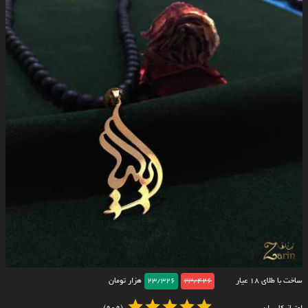
ساخت با طلای ۱۸ عیار
23/426
23/326
هزار تومان