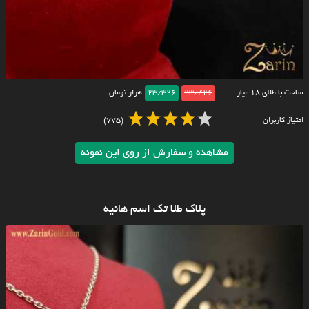
ساخت با طلای ۱۸ عیار
23/426
23/326
هزار تومان
امتیاز کاربران
(775)
مشاهده و سفارش از روی این نمونه
پلاک طلا تک اسم هانیه