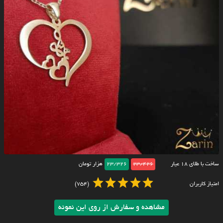
ساخت با طلای ۱۸ عیار
23/426
23/326
هزار تومان
امتیاز کاربران
(754)
مشاهده و سفارش از روی این نمونه