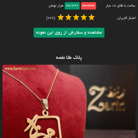
ساخت با طلای ۱۸ عیار
23/426
23/326
هزار تومان
امتیاز کاربران
(772)
مشاهده و سفارش از روی این نمونه
پلاک طلا نغمه