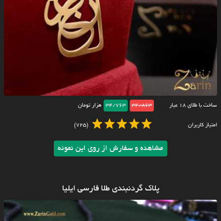
ساخت با طلای ۱۸ عیار
34/863
34/763
هزار تومان
امتیاز کاربران
(725)
مشاهده و سفارش از روی این نمونه
پلاک گردنبندی طلا فارسی ایلیا