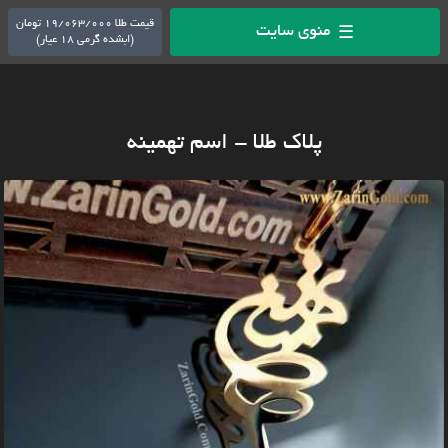
قیمت طلا 19/063/000 تومان
منوی سایت
☰
(ابشده گرمی 18 عیار)
پلاک طلا - اسم تهمینه