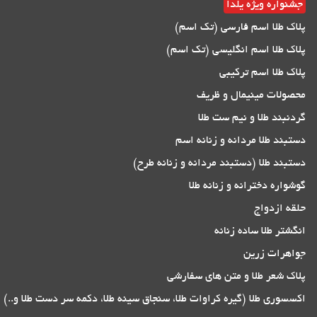
جشنواره ویژه یلدا
پلاک طلا اسم فارسی (تک اسم)
پلاک طلا اسم انگلیسی (تک اسم)
پلاک طلا اسم ترکیبی
محصولات مینیمال و ظریف
گردنبند طلا و نیم ست طلا
دستبند طلا مردانه و زنانه اسم
دستبند طلا (دستبند مردانه و زنانه طرح)
گوشواره دخترانه و زنانه طلا
حلقه ازدواج
انگشتر طلا ساده زنانه
جواهرات زرین
پلاک شعر طلا و متن های سفارشی
اکسسوری طلا (گیره کراوات طلا، سنجاق سینه طلا، دکمه سر دست طلا و..)