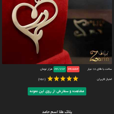
ساخت با طلای ۱۸ عیار
34/863
34/763
هزار تومان
امتیاز کاربران
(751)
مشاهده و سفارش از روی این نمونه
پلاک طلا اسم حامد