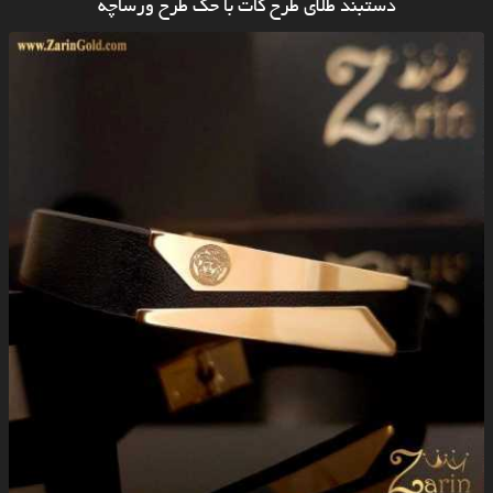
دستبند طلای طرح کات با حک طرح ورساچه