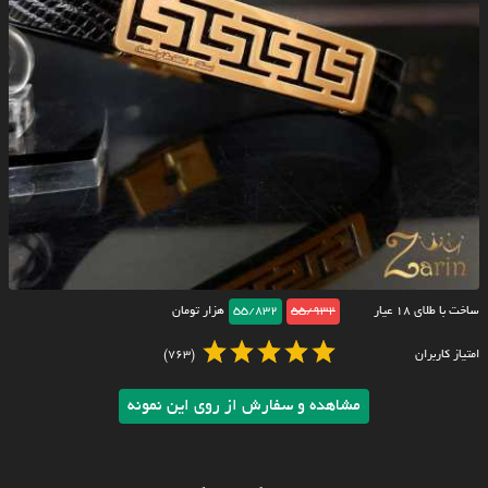
ساخت با طلای ۱۸ عیار
55/932
55/832
هزار تومان
امتیاز کاربران
(763)
مشاهده و سفارش از روی این نمونه