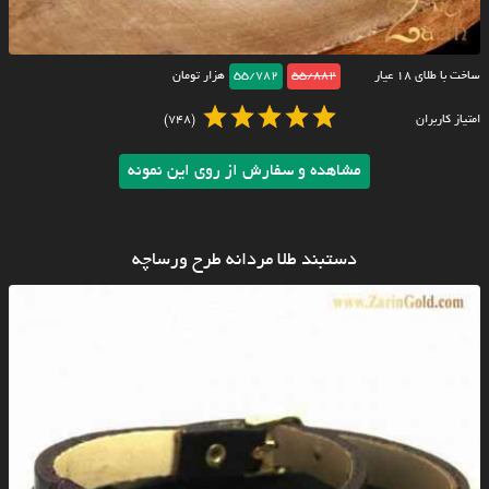
ساخت با طلای ۱۸ عیار
55/882
55/782
هزار تومان
امتیاز کاربران
(748)
مشاهده و سفارش از روی این نمونه
دستبند طلا مردانه طرح ورساچه