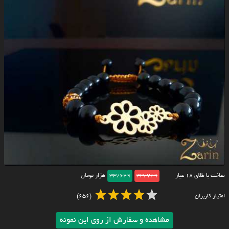
ساخت با طلای ۱۸ عیار
33/749
33/649
هزار تومان
امتیاز کاربران
(656)
مشاهده و سفارش از روی این نمونه