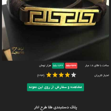
ساخت با طلای ۱۸ عیار
55/932
55/832
هزار تومان
امتیاز کاربران
(693)
مشاهده و سفارش از روی این نمونه
پلاک دستبندی طلا طرح انار