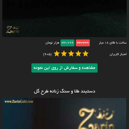
ساخت با طلای ۱۸ عیار
33/799
33/699
هزار تومان
امتیاز کاربران
(905)
مشاهده و سفارش از روی این نمونه
دستبند طلا و سنگ زنانه طرح گل