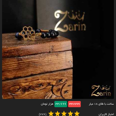
ساخت با طلای ۱۸ عیار
33/799
33/699
هزار تومان
امتیاز کاربران
(776)