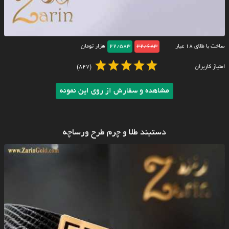
ساخت با طلای ۱۸ عیار
22/683
22/583
هزار تومان
امتیاز کاربران
(827)
مشاهده و سفارش از روی این نمونه
دستبند طلا و چرم طرح ورساچه