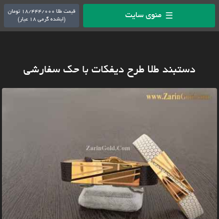
قیمت طلا 18/444/000 تومان
منوی سایت
☰
(ابشده گرمی 18 عیار)
دستبند طلا طرح دیفکات با حک سفارشی