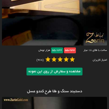
ساخت با طلای ۱۸ عیار
55/932
55/832
هزار تومان
امتیاز کاربران
(968)
مشاهده و سفارش از روی این نمونه
دستبند سنگ و طلا طرح کندو عسل