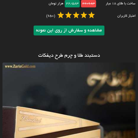
ساخت با طلای ۱۸ عیار
22/683
22/583
هزار تومان
امتیاز کاربران
(650)
مشاهده و سفارش از روی این نمونه
دستبند طلا و چرم طرح دیفکات