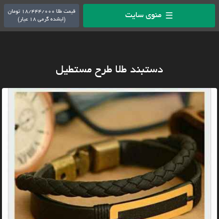
قیمت طلا 18/444/000 تومان
منوی سایت
☰
(ابشده گرمی 18 عیار)
دستبند طلا طرح مستطیل