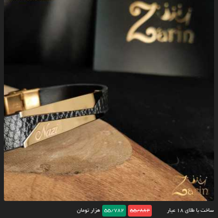
ساخت با طلای ۱۸ عیار
55/882
55/782
هزار تومان