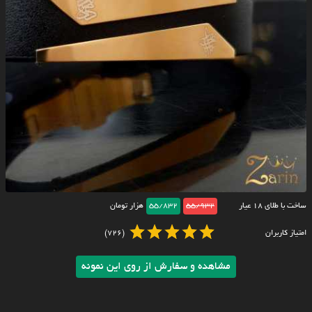
ساخت با طلای ۱۸ عیار
55/932
55/832
هزار تومان
امتیاز کاربران
(726)
مشاهده و سفارش از روی این نمونه