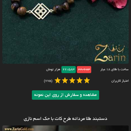
ساخت با طلای ۱۸ عیار
22/683
22/583
هزار تومان
امتیاز کاربران
(775)
مشاهده و سفارش از روی این نمونه
دستبند طلا مردانه طرح کات با حک اسم نازی