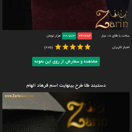
ساخت با طلای ۱۸ عیار
22/683
22/583
هزار تومان
امتیاز کاربران
(875)
مشاهده و سفارش از روی این نمونه
دستبند طلا طرح بینهایت اسم فرهاد الهام