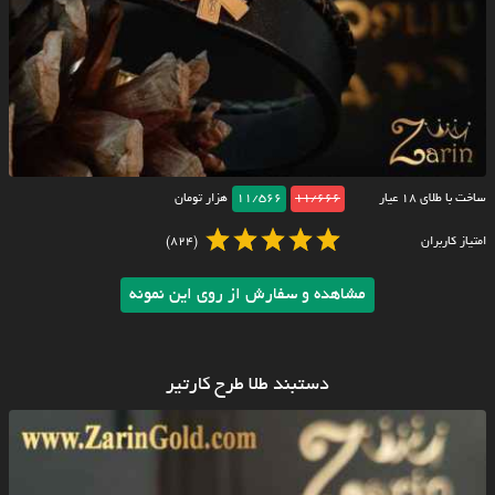
ساخت با طلای ۱۸ عیار
11/666
11/566
هزار تومان
امتیاز کاربران
(824)
مشاهده و سفارش از روی این نمونه
دستبند طلا طرح کارتیر