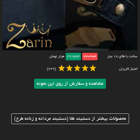
ساخت با طلای ۱۸ عیار
22/683
22/583
هزار تومان
امتیاز کاربران
(729)
مشاهده و سفارش از روی این نمونه
محصولات بیشتر از دستبند طلا (دستبند مردانه و زنانه طرح)