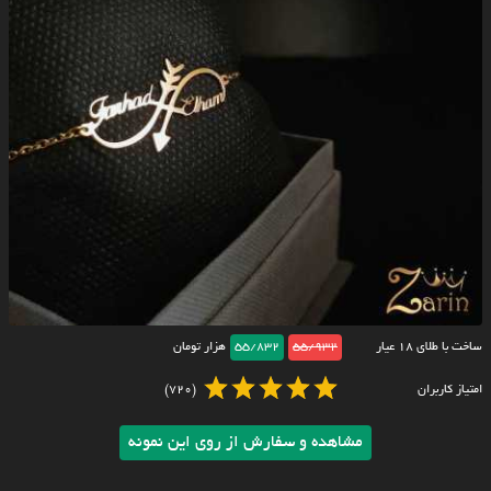
ساخت با طلای ۱۸ عیار
55/932
55/832
هزار تومان
امتیاز کاربران
(720)
مشاهده و سفارش از روی این نمونه