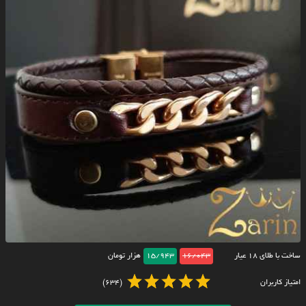
ساخت با طلای ۱۸ عیار
16/043
15/943
هزار تومان
امتیاز کاربران
(634)