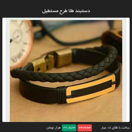
دستبند طلا طرح مستطیل
ساخت با طلای ۱۸ عیار
22/683
22/583
هزار تومان