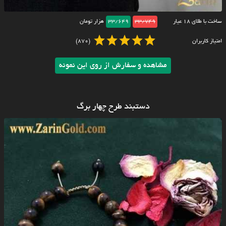
ساخت با طلای ۱۸ عیار
33/749
33/649
هزار تومان
امتیاز کاربران
(870)
مشاهده و سفارش از روی این نمونه
دستبند طرح چهار برگ