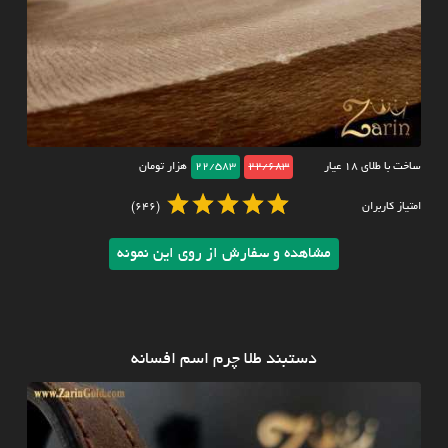
ساخت با طلای ۱۸ عیار
22/683
22/583
هزار تومان
امتیاز کاربران
(646)
مشاهده و سفارش از روی این نمونه
دستبند طلا چرم اسم افسانه