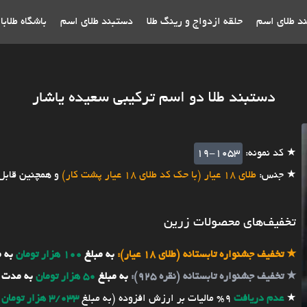
ند طلای اسم
حلقه ازدواج و رینگ طلا
دستبند طلای اسم
باشگاه طلاب
دستبند طلا دو اسم ترکیبی سعیده یاشار
★ کد نمونه:
19-1053
★ جنس:
طلای 18 عیار (با حک کد طلای 18 عیار پشت کار)
و همچنین قابل
تخفیف‌های محصولات زرین
★
تخفیف جشنواره تابستانه (طلای 18 عیار):
به مبلغ
100 هزار تومان
به 
★
تخفیف جشنواره تابستانه (نقره 925):
به مبلغ
50 هزار تومان
به مدت 
★
عدم دریافت
9% مالیات بر ارزش افزوده (به مبلغ
3/033 هزار تومان