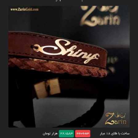
ساخت با طلای ۱۸ عیار
22/683
22/583
هزار تومان