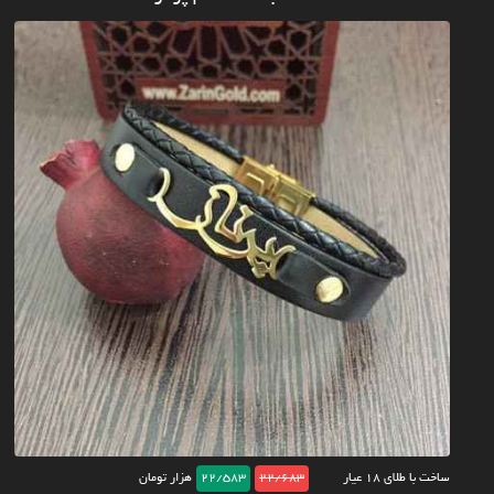
ساخت با طلای ۱۸ عیار
22/683
22/583
هزار تومان