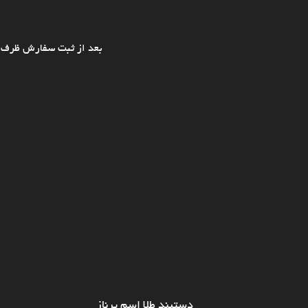
بعد از ثبت سفارش ظرف ی
دستبند طلا اسم پرناز