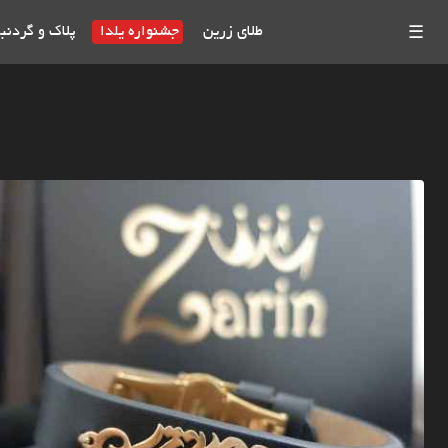
طلای زرین
جشنواره یلدا
پلاک و گردنب
☰