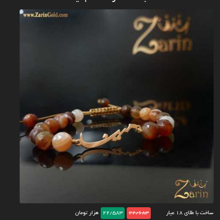
ساخت با طلای ۱۸ عیار
22/683
22/583
هزار تومان