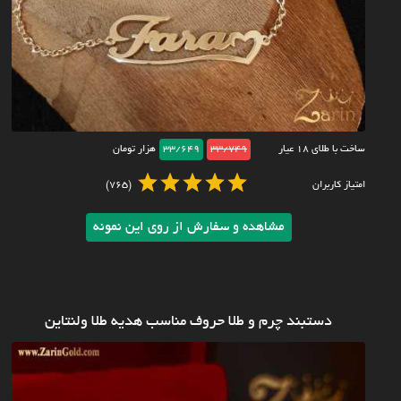
ساخت با طلای ۱۸ عیار
33/749
33/649
هزار تومان
امتیاز کاربران
(765)
مشاهده و سفارش از روی این نمونه
دستبند چرم و طلا حروف مناسب هدیه طلا ولنتاین