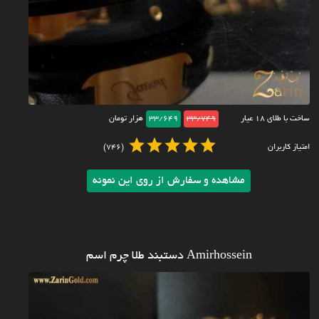
ساخت با طلای ۱۸ عیار
33/749
33/649
هزار تومان
امتیاز کاربران
(746)
مشاهده و سفارش از روی این نمونه
Amirhossein دستبند طلا چرم اسم