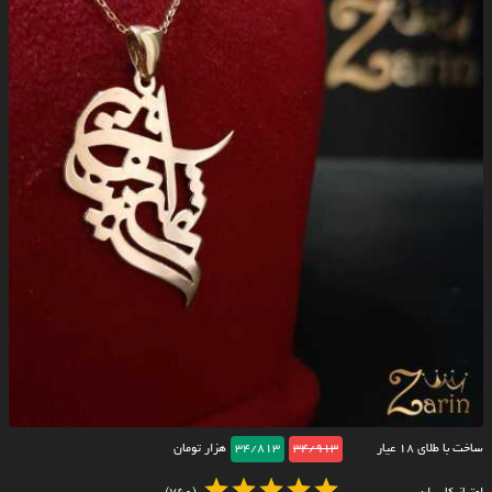
ساخت با طلای ۱۸ عیار
34/913
34/813
هزار تومان