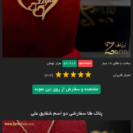
ساخت با طلای ۱۸ عیار
57/789
57/689
هزار تومان
امتیاز کاربران
(812)
مشاهده و سفارش از روی این نمونه
پلاک طلا سفارشی دو اسم شقایق علی