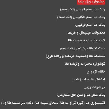
جشنواره ویژه یلدا
پلاک طلا اسم فارسی (تک اسم)
پلاک طلا اسم انگلیسی (تک اسم)
پلاک طلا اسم ترکیبی
محصولات مینیمال و ظریف
گردنبند طلا و نیم ست طلا
دستبند طلا مردانه و زنانه اسم
دستبند طلا (دستبند مردانه و زنانه طرح)
گوشواره دخترانه و زنانه طلا
حلقه ازدواج
انگشتر طلا ساده زنانه
جواهرات زرین
پلاک شعر طلا و متن های سفارشی
اکسسوری طلا (گیره کراوات طلا، سنجاق سینه طلا، دکمه سر دست طلا و..)