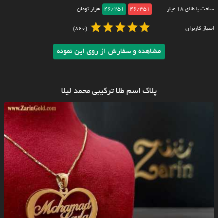
ساخت با طلای ۱۸ عیار
46/351
46/251
هزار تومان
امتیاز کاربران
(860)
مشاهده و سفارش از روی این نمونه
پلاک اسم طلا ترکیبی محمد لیلا