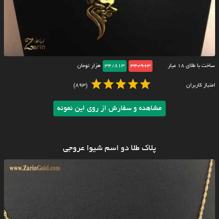
ساخت با طلای ۱۸ عیار
34/913
34/813
هزار تومان
امتیاز کاربران
(893)
مشاهده و سفارش از روی این نمونه
پلاک طلا دو اسم شیوا عروجی