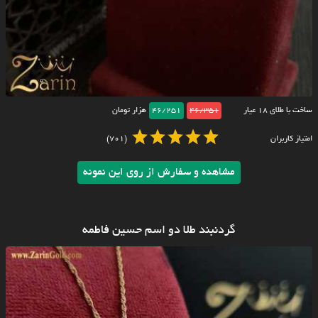
ساخت با طلای ۱۸ عیار
46/351
46/251
هزار تومان
امتیاز کاربران
(701)
مشاهده و سفارش از روی این نمونه
گردنبند طلا دو اسم حسین فاطمه