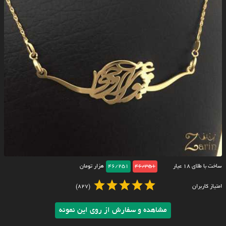
ساخت با طلای ۱۸ عیار
46/351
46/251
هزار تومان
امتیاز کاربران
(827)
مشاهده و سفارش از روی این نمونه