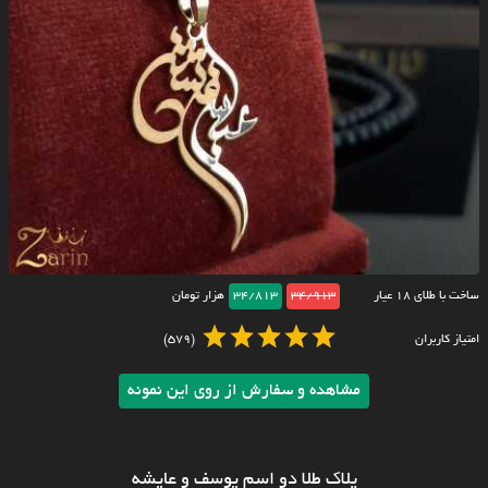
ساخت با طلای ۱۸ عیار
34/913
34/813
هزار تومان
امتیاز کاربران
(579)
مشاهده و سفارش از روی این نمونه
پلاک طلا دو اسم یوسف و عایشه