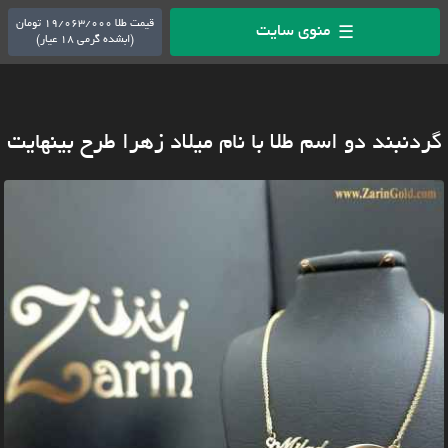
قیمت طلا 19/063/000 تومان
منوی سایت
☰
(ابشده گرمی 18 عیار)
گردنبند دو اسم طلا با نام میلاد زهرا طرح بینهایت