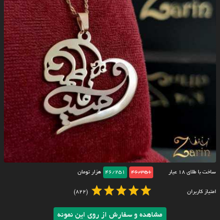
ساخت با طلای ۱۸ عیار
46/351
46/251
هزار تومان
امتیاز کاربران
(822)
مشاهده و سفارش از روی این نمونه