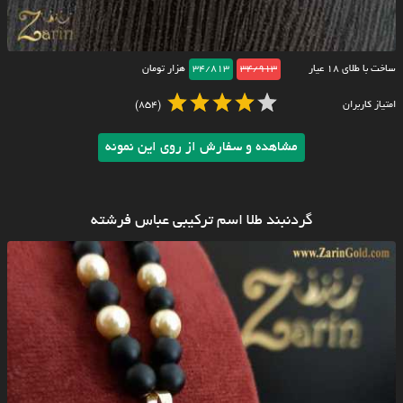
ساخت با طلای ۱۸ عیار
34/913
34/813
هزار تومان
امتیاز کاربران
(854)
مشاهده و سفارش از روی این نمونه
گردنبند طلا اسم ترکیبی عباس فرشته