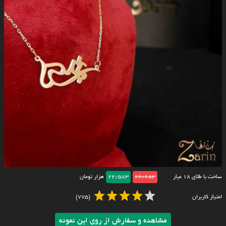
ساخت با طلای ۱۸ عیار
22/683
22/583
هزار تومان
امتیاز کاربران
(775)
مشاهده و سفارش از روی این نمونه