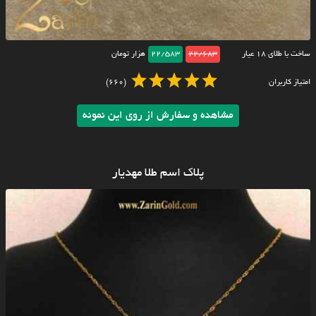
ساخت با طلای ۱۸ عیار
22/683
22/583
هزار تومان
امتیاز کاربران
(660)
مشاهده و سفارش از روی این نمونه
پلاک اسم طلا مهدیار