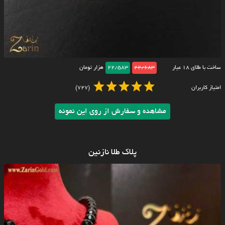
ساخت با طلای ۱۸ عیار
22/683
22/583
هزار تومان
امتیاز کاربران
(727)
مشاهده و سفارش از روی این نمونه
پلاک طلا نازنین