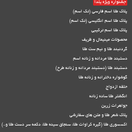
جشنواره ویژه یلدا
پلاک طلا اسم فارسی (تک اسم)
پلاک طلا اسم انگلیسی (تک اسم)
پلاک طلا اسم ترکیبی
محصولات مینیمال و ظریف
گردنبند طلا و نیم ست طلا
دستبند طلا مردانه و زنانه اسم
دستبند طلا (دستبند مردانه و زنانه طرح)
گوشواره دخترانه و زنانه طلا
حلقه ازدواج
انگشتر طلا ساده زنانه
جواهرات زرین
پلاک شعر طلا و متن های سفارشی
اکسسوری طلا (گیره کراوات طلا، سنجاق سینه طلا، دکمه سر دست طلا و..)