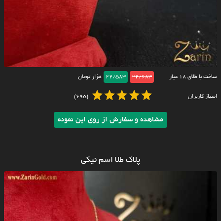
ساخت با طلای ۱۸ عیار
22/683
22/583
هزار تومان
امتیاز کاربران
(695)
مشاهده و سفارش از روی این نمونه
پلاک طلا اسم نیکی