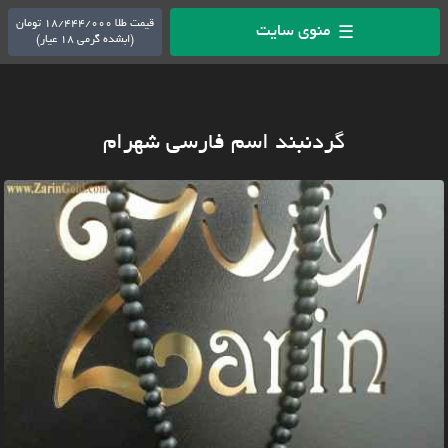
قیمت طلا 18/444/000 تومان
منوی سایت
☰
(ابشده گرمی 18 عیار)
گردنبند اسم فارسی شهرام