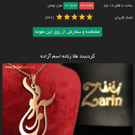
ساخت با طلای ۱۸ عیار
22/683
22/583
هزار تومان
امتیاز کاربران
(746)
مشاهده و سفارش از روی این نمونه
گردنبند طلا زنانه اسم آزاده