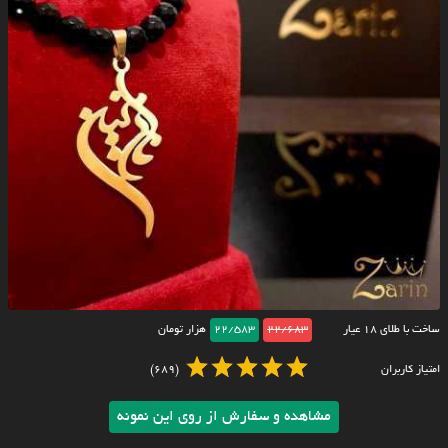
ساخت با طلای ۱۸ عیار
22/683
22/583
هزار تومان
امتیاز کاربران
(689)
مشاهده و سفارش از روی این نمونه