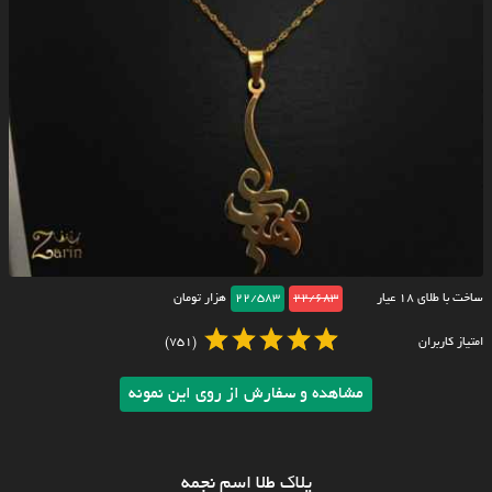
ساخت با طلای ۱۸ عیار
22/683
22/583
هزار تومان
امتیاز کاربران
(751)
مشاهده و سفارش از روی این نمونه
پلاک طلا اسم نجمه