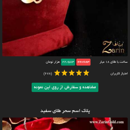
ساخت با طلای ۱۸ عیار
22/683
22/583
هزار تومان
امتیاز کاربران
(678)
مشاهده و سفارش از روی این نمونه
پلاک اسم سحر طلای سفید