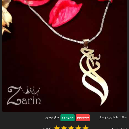
ساخت با طلای ۱۸ عیار
22/683
22/583
هزار تومان