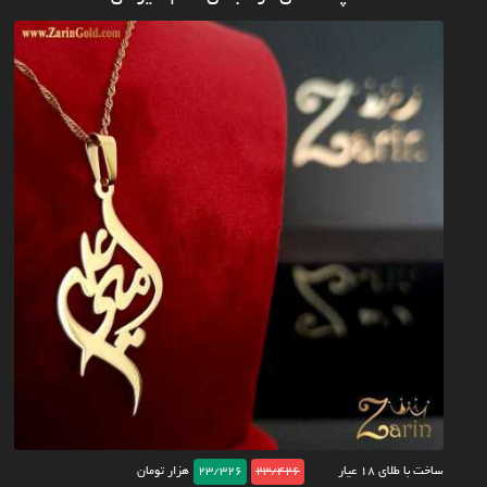
ساخت با طلای ۱۸ عیار
23/426
23/326
هزار تومان