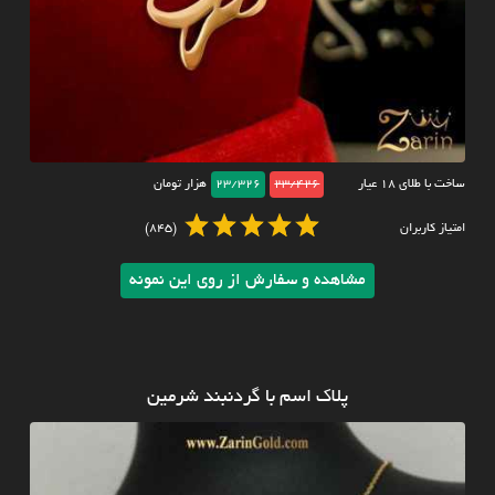
ساخت با طلای ۱۸ عیار
23/426
23/326
هزار تومان
امتیاز کاربران
(845)
مشاهده و سفارش از روی این نمونه
پلاک اسم با گردنبند شرمین