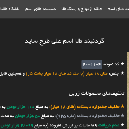
ند طلای اسم
حلقه ازدواج و رینگ طلا
دستبند طلای اسم
باشگاه طلاب
گردنبند طلا اسم علی طرح ساید
★ کد نمونه:
20-1104
★ جنس:
طلای 18 عیار (با حک کد طلای 18 عیار پشت کار)
و همچنین قابل
تخفیف‌های محصولات زرین
★
تخفیف جشنواره تابستانه (طلای 18 عیار):
به مبلغ
100 هزار تومان
به 
★
تخفیف جشنواره تابستانه (نقره 925):
به مبلغ
50 هزار تومان
به مدت 
★
عدم دریافت
9% مالیات بر ارزش افزوده (به مبلغ
2/099 هزار تومان