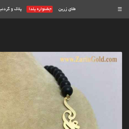
طلای زرین
جشنواره یلدا
پلاک و گردنب
☰