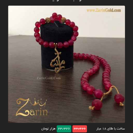
ساخت با طلای ۱۸ عیار
23/426
23/326
هزار تومان