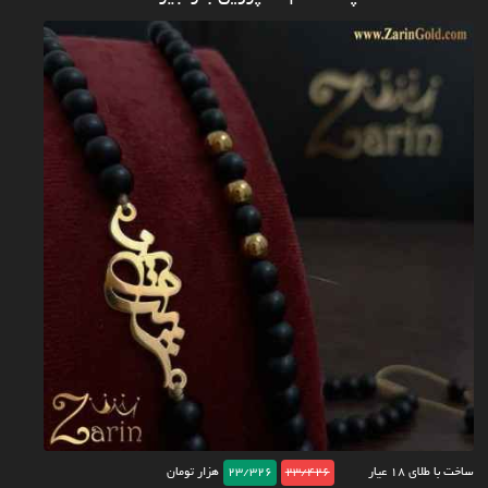
ساخت با طلای ۱۸ عیار
23/426
23/326
هزار تومان