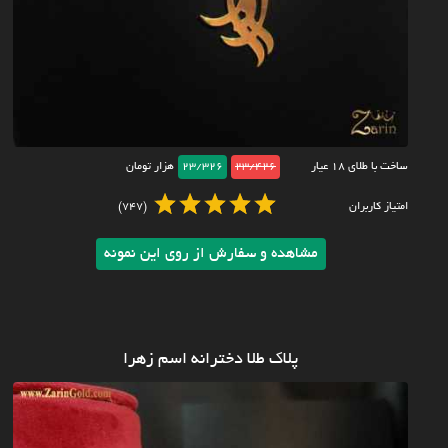
ساخت با طلای ۱۸ عیار
23/426
23/326
هزار تومان
امتیاز کاربران
(747)
مشاهده و سفارش از روی این نمونه
پلاک طلا دخترانه اسم زهرا