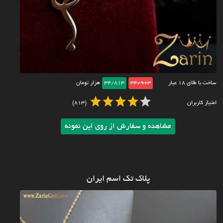
ساخت با طلای ۱۸ عیار
34/913
34/813
هزار تومان
امتیاز کاربران
(813)
مشاهده و سفارش از روی این نمونه
پلاک تک اسم ایران