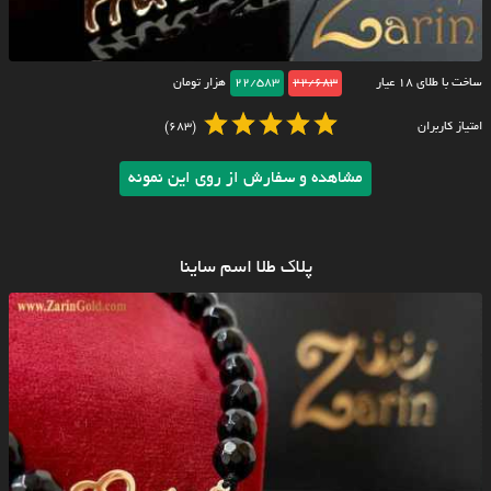
ساخت با طلای ۱۸ عیار
22/683
22/583
هزار تومان
امتیاز کاربران
(683)
مشاهده و سفارش از روی این نمونه
پلاک طلا اسم ساینا