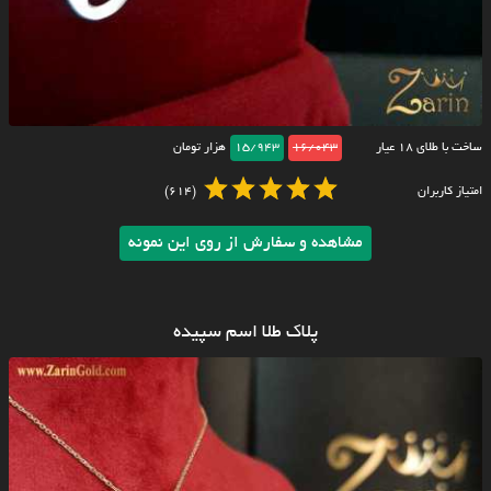
ساخت با طلای ۱۸ عیار
16/043
15/943
هزار تومان
امتیاز کاربران
(614)
مشاهده و سفارش از روی این نمونه
پلاک طلا اسم سپیده