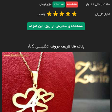
ساخت با طلای ۱۸ عیار
22/683
22/583
هزار تومان
امتیاز کاربران
(703)
مشاهده و سفارش از روی این نمونه
پلاک طلا ظریف حروف انگلیسی A S