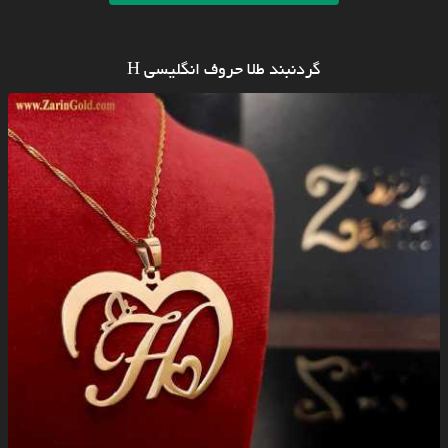
گردنبند طلا حروف انگلیسی H