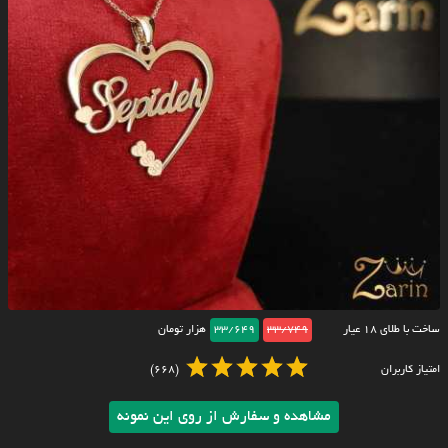
ساخت با طلای ۱۸ عیار
33/749
33/649
هزار تومان
امتیاز کاربران
(668)
مشاهده و سفارش از روی این نمونه