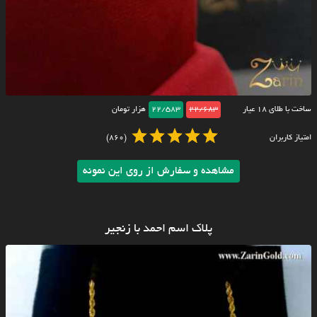
ساخت با طلای ۱۸ عیار
22/683
22/583
هزار تومان
امتیاز کاربران
(860)
مشاهده و سفارش از روی این نمونه
پلاک اسم احمد با زنجیر