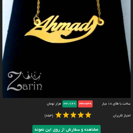
ساخت با طلای ۱۸ عیار
33/749
33/649
هزار تومان
امتیاز کاربران
(854)
مشاهده و سفارش از روی این نمونه