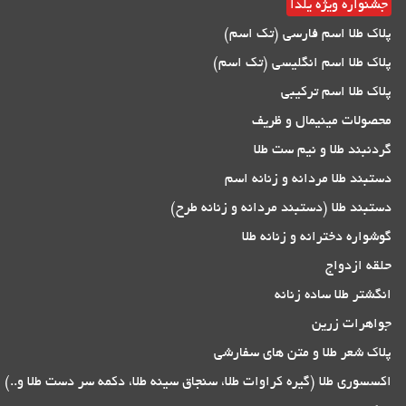
جشنواره ویژه یلدا
پلاک طلا اسم فارسی (تک اسم)
پلاک طلا اسم انگلیسی (تک اسم)
پلاک طلا اسم ترکیبی
محصولات مینیمال و ظریف
گردنبند طلا و نیم ست طلا
دستبند طلا مردانه و زنانه اسم
دستبند طلا (دستبند مردانه و زنانه طرح)
گوشواره دخترانه و زنانه طلا
حلقه ازدواج
انگشتر طلا ساده زنانه
جواهرات زرین
پلاک شعر طلا و متن های سفارشی
اکسسوری طلا (گیره کراوات طلا، سنجاق سینه طلا، دکمه سر دست طلا و..)