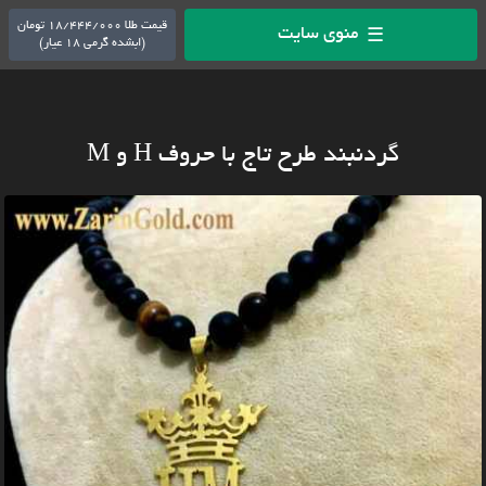
قیمت طلا 18/444/000 تومان
منوی سایت
☰
(ابشده گرمی 18 عیار)
گردنبند طرح تاج با حروف H و M