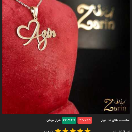
ساخت با طلای ۱۸ عیار
33/749
33/649
هزار تومان
امتیاز کاربران
(789)