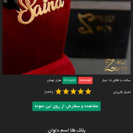
ساخت با طلای ۱۸ عیار
22/683
22/583
هزار تومان
امتیاز کاربران
(734)
مشاهده و سفارش از روی این نمونه
پلاک طلا اسم دلوان