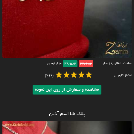
ساخت با طلای ۱۸ عیار
22/683
22/583
هزار تومان
امتیاز کاربران
(792)
مشاهده و سفارش از روی این نمونه
پلاک طلا اسم آذین