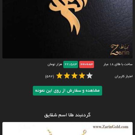
ساخت با طلای ۱۸ عیار
22/683
22/583
هزار تومان
امتیاز کاربران
(592)
مشاهده و سفارش از روی این نمونه
گردنبند طلا اسم شقایق