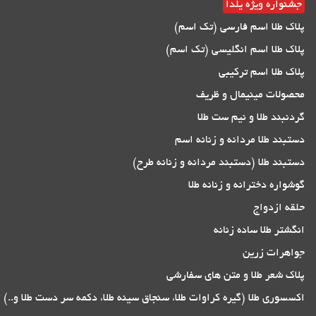
جشنواره ویژه یلدا
پلاک طلا اسم فارسی (تک اسم)
پلاک طلا اسم انگلیسی (تک اسم)
پلاک طلا اسم ترکیبی
محصولات مینیمال و ظریف
گردنبند طلا و نیم ست طلا
دستبند طلا مردانه و زنانه اسم
دستبند طلا (دستبند مردانه و زنانه طرح)
گوشواره دخترانه و زنانه طلا
حلقه ازدواج
انگشتر طلا ساده زنانه
جواهرات زرین
پلاک شعر طلا و متن های سفارشی
اکسسوری طلا (گیره کراوات طلا، سنجاق سینه طلا، دکمه سر دست طلا و..)