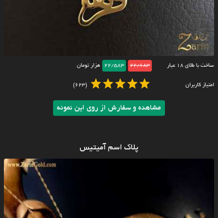
ساخت با طلای ۱۸ عیار
22/683
22/583
هزار تومان
امتیاز کاربران
(623)
مشاهده و سفارش از روی این نمونه
پلاک اسم آمیتیس