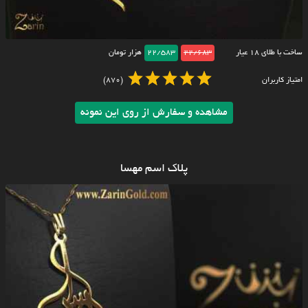
ساخت با طلای ۱۸ عیار
22/683
22/583
هزار تومان
امتیاز کاربران
(870)
مشاهده و سفارش از روی این نمونه
پلاک اسم مهسا