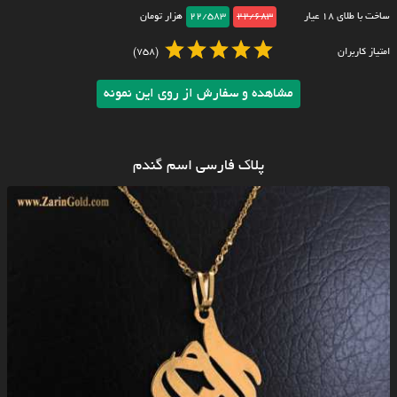
ساخت با طلای ۱۸ عیار
22/683
22/583
هزار تومان
امتیاز کاربران
(758)
مشاهده و سفارش از روی این نمونه
پلاک فارسی اسم گندم