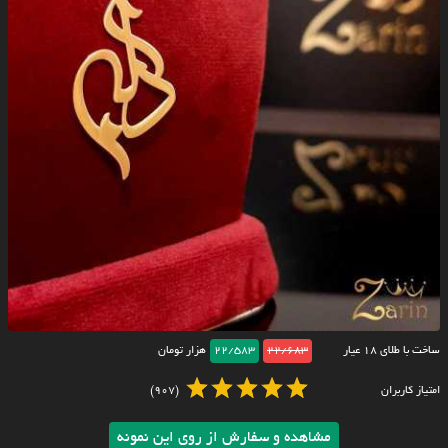
ساخت با طلای ۱۸ عیار
22/683
22/583
هزار تومان
امتیاز کاربران
(907)
مشاهده و سفارش از روی این نمونه