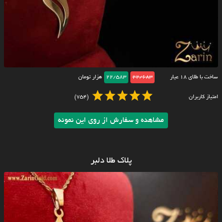
ساخت با طلای ۱۸ عیار
22/683
22/583
هزار تومان
امتیاز کاربران
(754)
مشاهده و سفارش از روی این نمونه
پلاک طلا دلبر