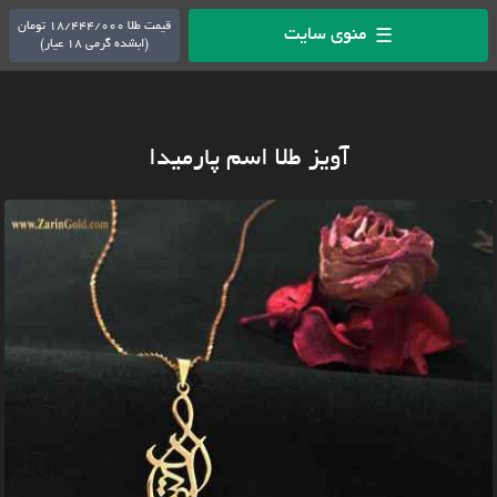
قیمت طلا 18/444/000 تومان
منوی سایت
☰
(ابشده گرمی 18 عیار)
آویز طلا اسم پارمیدا