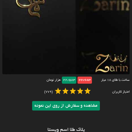
ساخت با طلای ۱۸ عیار
22/683
22/583
هزار تومان
امتیاز کاربران
(779)
مشاهده و سفارش از روی این نمونه
پلاک طلا اسم ویستا