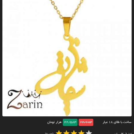
ساخت با طلای ۱۸ عیار
22/683
22/583
هزار تومان