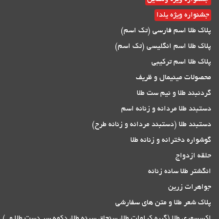
جشنواره ویژه یلدا
پلاک طلا اسم فارسی (تک اسم)
پلاک طلا اسم انگلیسی (تک اسم)
پلاک طلا اسم ترکیبی
محصولات مینیمال و ظریف
گردنبند طلا و نیم ست طلا
دستبند طلا مردانه و زنانه اسم
دستبند طلا (دستبند مردانه و زنانه طرح)
گوشواره دخترانه و زنانه طلا
حلقه ازدواج
انگشتر طلا ساده زنانه
جواهرات زرین
پلاک شعر طلا و متن های سفارشی
اکسسوری طلا (گیره کراوات طلا، سنجاق سینه طلا، دکمه سر دست طلا و..)