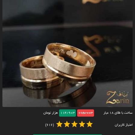
ساخت با طلای ۱۸ عیار
115/003
114/903
هزار تومان
امتیاز کاربران
(616)