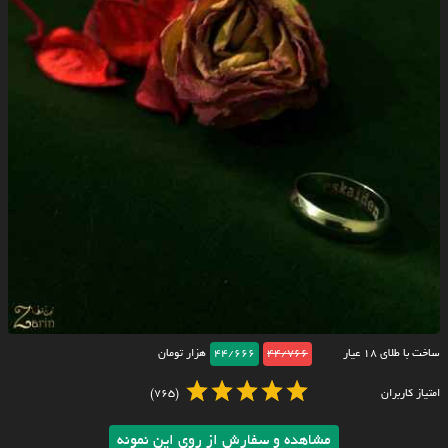
ساخت با طلای ۱۸ عیار
44/766
44/666
هزار تومان
امتیاز کاربران
(765)
مشاهده و سفارش از روی این نمونه