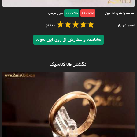
ساخت با طلای ۱۸ عیار
66/898
66/798
هزار تومان
امتیاز کاربران
(886)
مشاهده و سفارش از روی این نمونه
انگشتر طلا کلاسیک