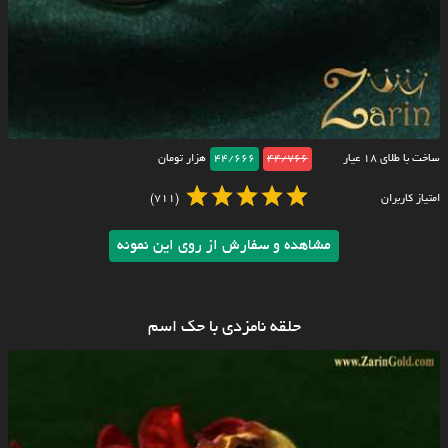
ساخت با طلای ۱۸ عیار
44/766
44/666
هزار تومان
امتیاز کاربران
(711)
مشاهده و سفارش از روی این نمونه
حلقه نامزدی با حک اسم