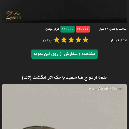
ساخت با طلای ۱۸ عیار
44/766
44/666
هزار تومان
امتیاز کاربران
(787)
مشاهده و سفارش از روی این نمونه
حلقه ازدواج طلا سفید با حک اثر انگشت (تک)