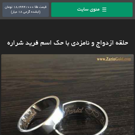
قیمت طلا 18/444/000 تومان
منوی سایت
☰
(ابشده گرمی 18 عیار)
حلقه ازدواج و نامزدی با حک اسم فرید شراره