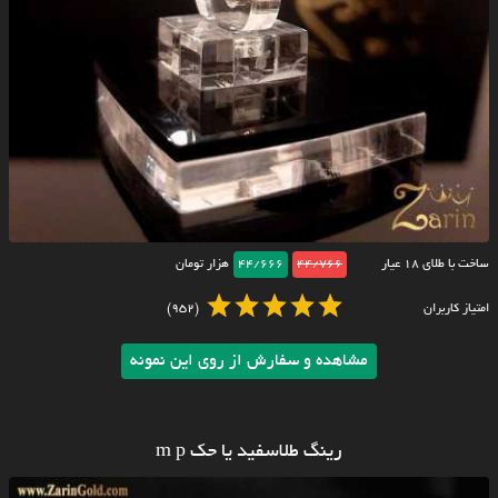
ساخت با طلای ۱۸ عیار
44/766
44/666
هزار تومان
امتیاز کاربران
(952)
مشاهده و سفارش از روی این نمونه
رینگ طلاسفید یا حک m p