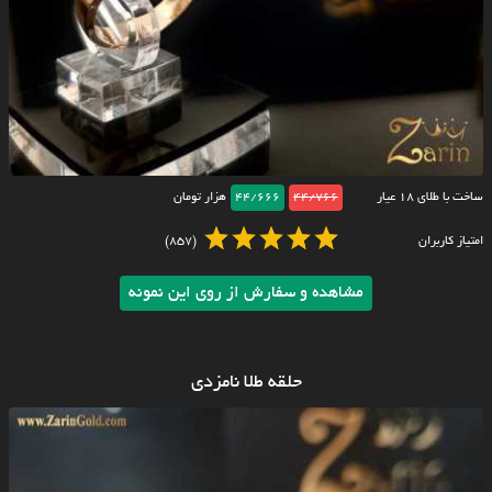
ساخت با طلای ۱۸ عیار
44/766
44/666
هزار تومان
امتیاز کاربران
(857)
مشاهده و سفارش از روی این نمونه
حلقه طلا نامزدی