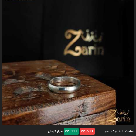
ساخت با طلای ۱۸ عیار
44/766
44/666
هزار تومان