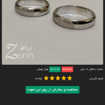
ساخت با طلای ۱۸ عیار
44/766
44/666
هزار تومان
امتیاز کاربران
(725)
مشاهده و سفارش از روی این نمونه