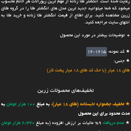
رعایت شده است. انگشتر طلا زنانه از مهم ترین زیورآلات هر خانم محسوب
میشود که شما میتوانید جدید ترین مدل های انگشتر طلا را در گروه طلای
زرین مشاهده کنید. برای اطلاع از قیمت انگشتر طلا زنانه و خرید طلا به
انتهای سایت مراجعه کنید.
توضیحات بیشتر در مورد این محصول
★ کد نمونه:
16-1615
★ جنس:
طلای 18 عیار (با حک کد طلای 18 عیار پشت کار)
تخفیف‌های محصولات زرین
★
تخفیف جشنواره تابستانه (طلای 18 عیار):
به مبلغ
100 هزار تومان
به
مدت محدود برای این محصول
★
عدم دریافت
9% مالیات بر ارزش افزوده (به مبلغ
6/320 هزار تومان