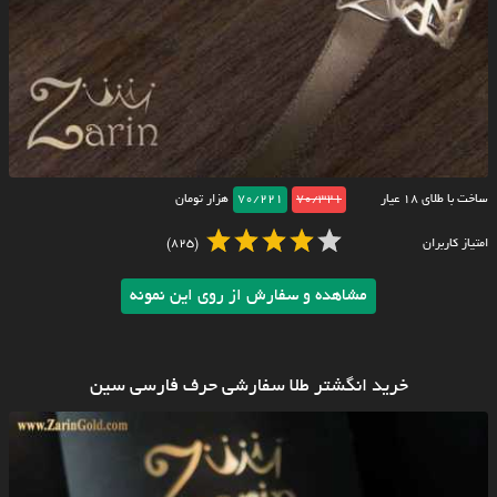
ساخت با طلای ۱۸ عیار
70/321
70/221
هزار تومان
امتیاز کاربران
(825)
مشاهده و سفارش از روی این نمونه
خرید انگشتر طلا سفارشی حرف فارسی سین