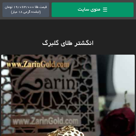
قیمت طلا 19/063/000 تومان
منوی سایت
☰
(ابشده گرمی 18 عیار)
انگشتر طلای گلبرگ