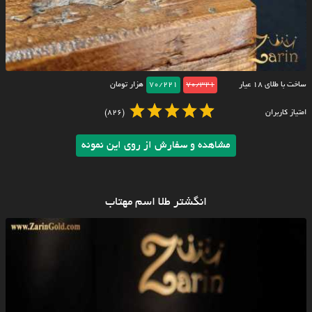
ساخت با طلای ۱۸ عیار
70/321
70/221
هزار تومان
امتیاز کاربران
(826)
مشاهده و سفارش از روی این نمونه
انگشتر طلا اسم مهتاب