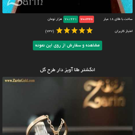
ساخت با طلای ۱۸ عیار
70/321
70/221
هزار تومان
امتیاز کاربران
(737)
مشاهده و سفارش از روی این نمونه
انگشتر طلا آویز دار طرح گل