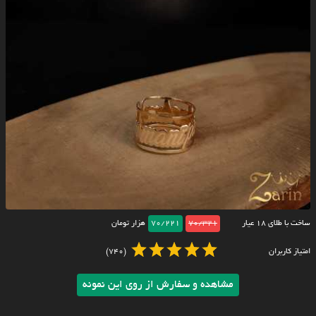
ساخت با طلای ۱۸ عیار
70/321
70/221
هزار تومان
امتیاز کاربران
(740)
مشاهده و سفارش از روی این نمونه