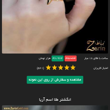
ساخت با طلای ۱۸ عیار
47/064
46/964
هزار تومان
امتیاز کاربران
(561)
مشاهده و سفارش از روی این نمونه
انگشتر طلا اسم آریا