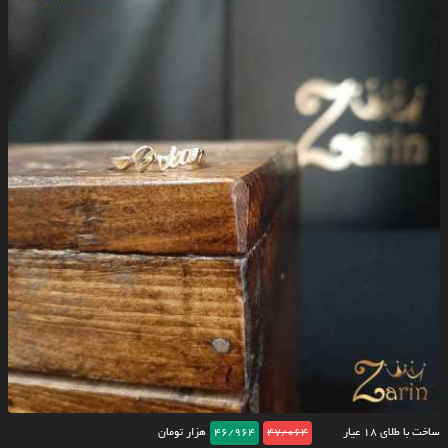
ساخت با طلای ۱۸ عیار
47/064
46/964
هزار تومان