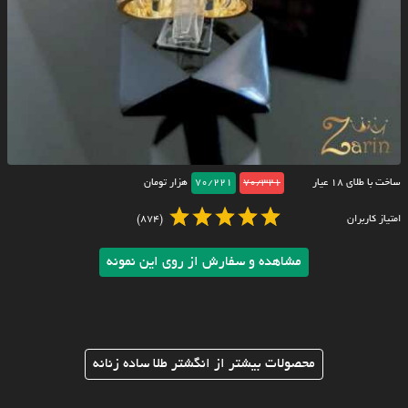
ساخت با طلای ۱۸ عیار
70/321
70/221
هزار تومان
امتیاز کاربران
(874)
مشاهده و سفارش از روی این نمونه
محصولات بیشتر از انگشتر طلا ساده زنانه