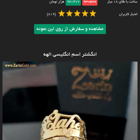
ساخت با طلای ۱۸ عیار
93/577
93/477
هزار تومان
امتیاز کاربران
(819)
مشاهده و سفارش از روی این نمونه
انگشتر اسم انگلیسی الهه