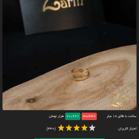
ساخت با طلای ۱۸ عیار
70/321
70/221
هزار تومان
امتیاز کاربران
(430)