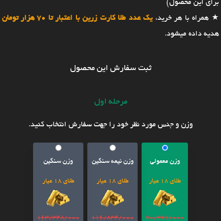
برای این محصول)
★ همراه با هر خرید،
یک عدد طلا کارت زرین با اعتبار تا 70 هزار تومان
هدیه داده میشود.
ثبت سفارش این محصول
مرحله اول
وزن و جنس مورد نظر خود را جهت سفارش انتخاب کنید.
وزن معمولی
وزن نیمه سنگین
وزن سنگین
طلای 18 عیار
طلای 18 عیار
طلای 18 عیار
163/348/000
116/834/000
70/321/000