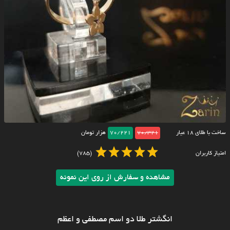
ساخت با طلای ۱۸ عیار
70/321
70/221
هزار تومان
امتیاز کاربران
(785)
مشاهده و سفارش از روی این نمونه
انگشتر طلا دو اسم مصطفی و اعظم