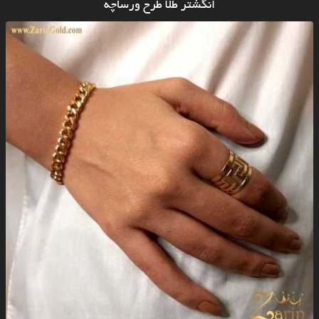
انگشتر طلا طرح ورساچه