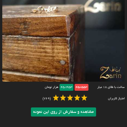
ساخت با طلای ۱۸ عیار
45/553
45/453
هزار تومان
امتیاز کاربران
(769)
مشاهده و سفارش از روی این نمونه