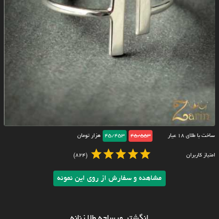
ساخت با طلای ۱۸ عیار
45/553
45/453
هزار تومان
امتیاز کاربران
(824)
مشاهده و سفارش از روی این نمونه
انگشتر ورساچه طلا زنانه