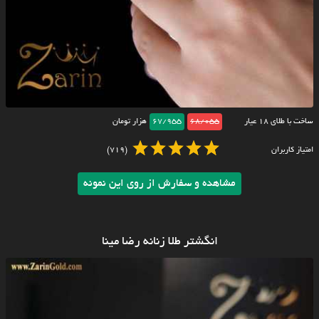
ساخت با طلای ۱۸ عیار
68/055
67/955
هزار تومان
امتیاز کاربران
(719)
مشاهده و سفارش از روی این نمونه
انگشتر طلا زنانه رضا مینا