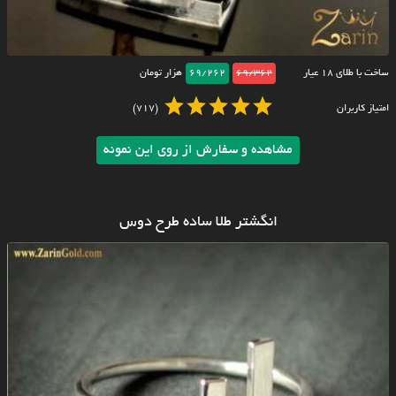
ساخت با طلای ۱۸ عیار
69/362
69/262
هزار تومان
امتیاز کاربران
(717)
مشاهده و سفارش از روی این نمونه
انگشتر طلا ساده طرح دوس