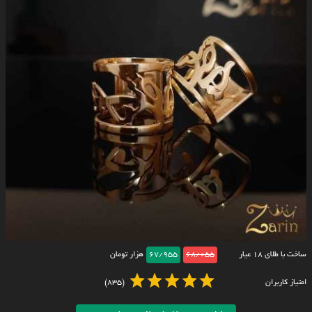
ساخت با طلای ۱۸ عیار
68/055
67/955
هزار تومان
امتیاز کاربران
(835)