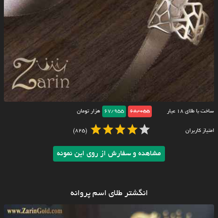
ساخت با طلای ۱۸ عیار
68/055
67/955
هزار تومان
امتیاز کاربران
(825)
مشاهده و سفارش از روی این نمونه
انگشتر طلای اسم پروانه