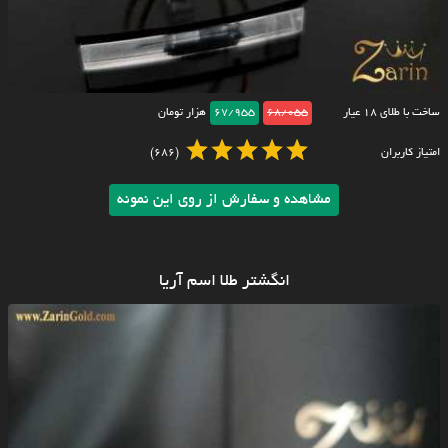
ساخت با طلای ۱۸ عیار
68/055
67/955
هزار تومان
امتیاز کاربران
(686)
مشاهده و سفارش از روی این نمونه
انگشتر طلا اسم آریا