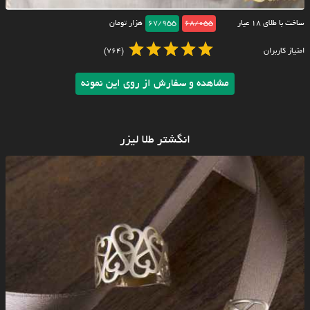
ساخت با طلای ۱۸ عیار
68/055
67/955
هزار تومان
امتیاز کاربران
(764)
مشاهده و سفارش از روی این نمونه
انگشتر طلا لیزر