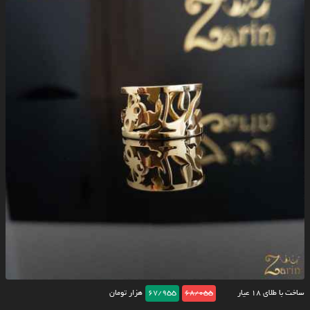
ساخت با طلای ۱۸ عیار
68/055
67/955
هزار تومان