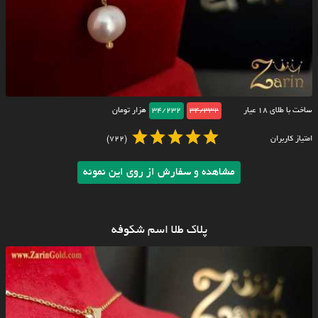
ساخت با طلای ۱۸ عیار
34/332
34/232
هزار تومان
امتیاز کاربران
(722)
مشاهده و سفارش از روی این نمونه
پلاک طلا اسم شکوفه