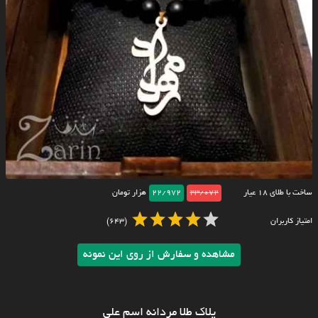
ساخت با طلای ۱۸ عیار
23/072
22/972
هزار تومان
امتیاز کاربران
(643)
مشاهده و سفارش از روی این نمونه
پلاک طلا مردانه اسم علی