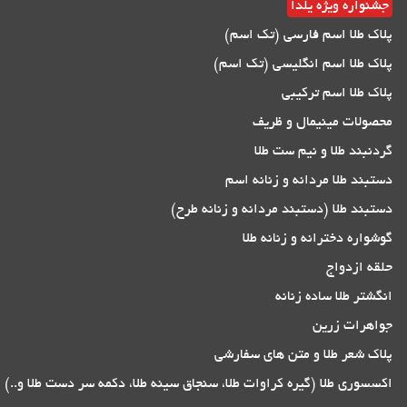
جشنواره ویژه یلدا
پلاک طلا اسم فارسی (تک اسم)
پلاک طلا اسم انگلیسی (تک اسم)
پلاک طلا اسم ترکیبی
محصولات مینیمال و ظریف
گردنبند طلا و نیم ست طلا
دستبند طلا مردانه و زنانه اسم
دستبند طلا (دستبند مردانه و زنانه طرح)
گوشواره دخترانه و زنانه طلا
حلقه ازدواج
انگشتر طلا ساده زنانه
جواهرات زرین
پلاک شعر طلا و متن های سفارشی
اکسسوری طلا (گیره کراوات طلا، سنجاق سینه طلا، دکمه سر دست طلا و..)