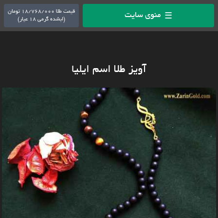
قیمت طلا 18/768/000 تومان
منوی سایت
☰
(ابشده گرمی 18 عیار)
آویز طلا اسم ایلیا