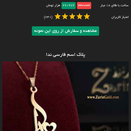
ساخت با طلای ۱۸ عیار
23/072
22/972
هزار تومان
امتیاز کاربران
(741)
مشاهده و سفارش از روی این نمونه
پلاک اسم فارسی ندا