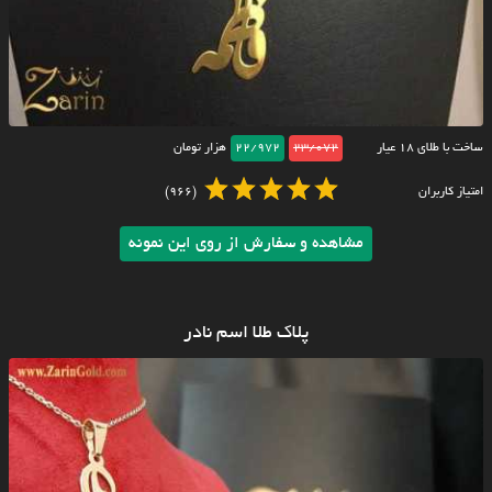
ساخت با طلای ۱۸ عیار
23/072
22/972
هزار تومان
امتیاز کاربران
(966)
مشاهده و سفارش از روی این نمونه
پلاک طلا اسم نادر