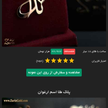
ساخت با طلای ۱۸ عیار
23/072
22/972
هزار تومان
امتیاز کاربران
(656)
مشاهده و سفارش از روی این نمونه
پلاک طلا اسم ارغوان