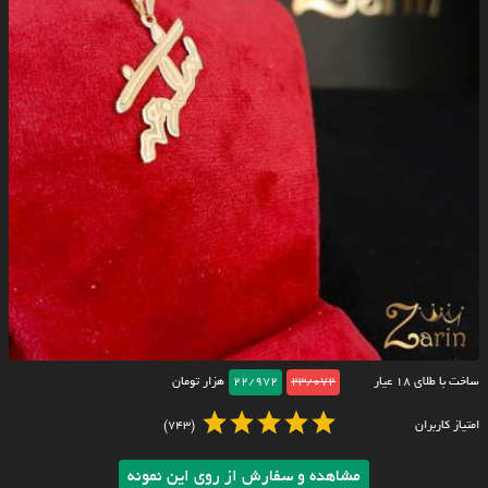
ساخت با طلای ۱۸ عیار
23/072
22/972
هزار تومان
امتیاز کاربران
(743)
مشاهده و سفارش از روی این نمونه