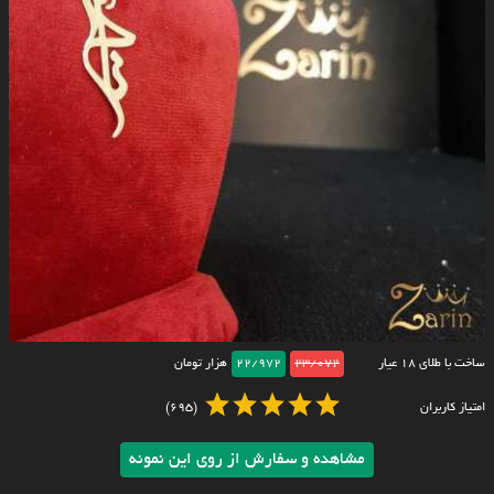
ساخت با طلای ۱۸ عیار
23/072
22/972
هزار تومان
امتیاز کاربران
(695)
مشاهده و سفارش از روی این نمونه