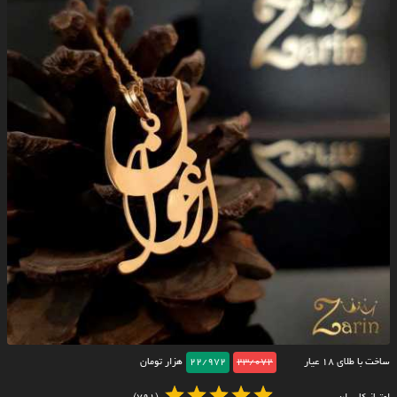
ساخت با طلای ۱۸ عیار
23/072
22/972
هزار تومان