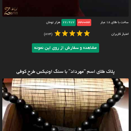
ساخت با طلای ۱۸ عیار
23/072
22/972
هزار تومان
امتیاز کاربران
(874)
مشاهده و سفارش از روی این نمونه
پلاک طلای اسم "مهرداد" با سنگ اونیکس طرح کوفی