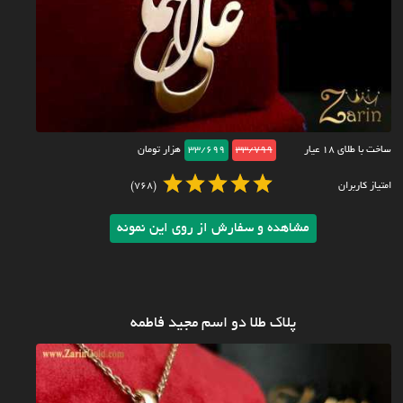
ساخت با طلای ۱۸ عیار
33/799
33/699
هزار تومان
امتیاز کاربران
(768)
مشاهده و سفارش از روی این نمونه
پلاک طلا دو اسم مجید فاطمه