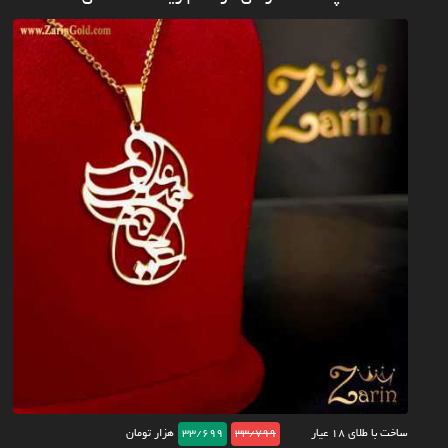
ساخت با طلای ۱۸ عیار
33/799
33/699
هزار تومان