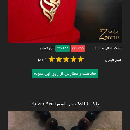
ساخت با طلای ۱۸ عیار
33/799
33/699
هزار تومان
امتیاز کاربران
(804)
مشاهده و سفارش از روی این نمونه
پلاک طلا انگلیسی اسم Kevin Ariel