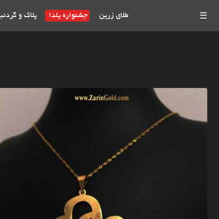
طلای زرین
جشنواره یلدا
پلاک و گردنب
☰