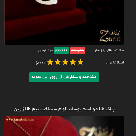
ساخت با طلای ۱۸ عیار
33/799
33/699
هزار تومان
امتیاز کاربران
(870)
مشاهده و سفارش از روی این نمونه
پلاک طلا دو اسم یوسف الهام - ساخت تیم طلا زرین