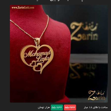
ساخت با طلای ۱۸ عیار
55/932
55/832
هزار تومان