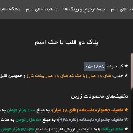
ند طلای اسم
حلقه ازدواج و رینگ طلا
دستبند طلای اسم
باشگاه طلاب
پلاک دو قلب با حک اسم
★ کد نمونه:
25-1838
★ جنس:
طلای 18 عیار (با حک کد طلای 18 عیار پشت کار)
و همچنین قابل
تخفیف‌های محصولات زرین
★
تخفیف جشنواره تابستانه (طلای 18 عیار):
به مبلغ
100 هزار تومان
به 
★
تخفیف جشنواره تابستانه (نقره 925):
به مبلغ
50 هزار تومان
به مدت 
★
عدم دریافت
9% مالیات بر ارزش افزوده (به مبلغ
3/033 هزار تومان