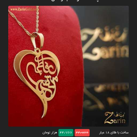
ساخت با طلای ۱۸ عیار
44/866
44/766
هزار تومان