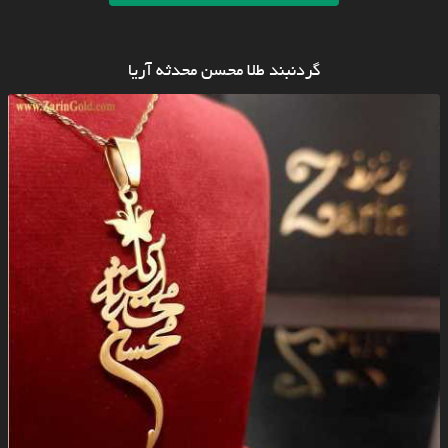
گردنبند طلا محسن محدثه آریا