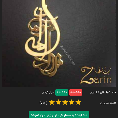
ساخت با طلای ۱۸ عیار
66/998
66/898
هزار تومان
امتیاز کاربران
(774)
مشاهده و سفارش از روی این نمونه