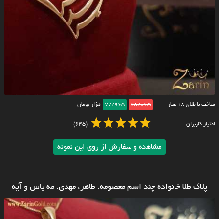
ساخت با طلای ۱۸ عیار
78/065
77/965
هزار تومان
امتیاز کاربران
(645)
مشاهده و سفارش از روی این نمونه
پلاک طلا خانواده چند اسم معصومه، طاهر، مهدی، مه یاس و آیه