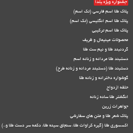
جشنواره ویژه یلدا
پلاک طلا اسم فارسی (تک اسم)
پلاک طلا اسم انگلیسی (تک اسم)
پلاک طلا اسم ترکیبی
محصولات مینیمال و ظریف
گردنبند طلا و نیم ست طلا
دستبند طلا مردانه و زنانه اسم
دستبند طلا (دستبند مردانه و زنانه طرح)
گوشواره دخترانه و زنانه طلا
حلقه ازدواج
انگشتر طلا ساده زنانه
جواهرات زرین
پلاک شعر طلا و متن های سفارشی
اکسسوری طلا (گیره کراوات طلا، سنجاق سینه طلا، دکمه سر دست طلا و..)