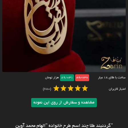
ساخت با طلای ۱۸ عیار
89/131
89/031
هزار تومان
امتیاز کاربران
(680)
مشاهده و سفارش از روی این نمونه
"گردنبند طلا چند اسم طرح خانواده "الهام محمد آوین