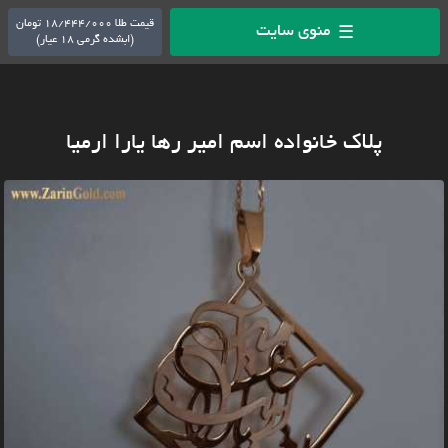
قیمت طلا 18/444/000 تومان
منوی سایت
☰
(ابشده گرمی 18 عیار)
پلاک خانواده اسم امیر رها یارا ارمیا