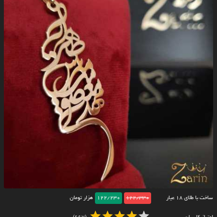
ساخت با طلای ۱۸ عیار
122/330
122/230
هزار تومان