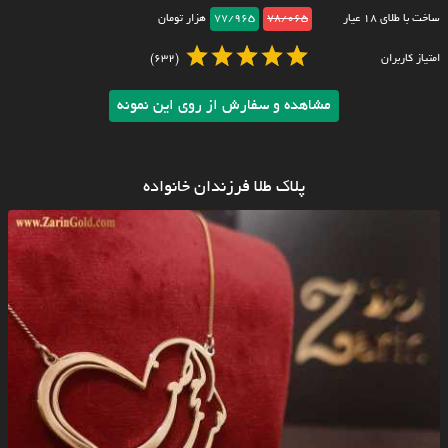
ساخت با طلای ۱۸ عیار
78/065
77/965
هزار تومان
امتیاز کاربران
(632)
مشاهده و سفارش از روی این نمونه
پلاک طلا فرزندان خانواده