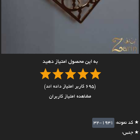
به این محصول امتیاز دهید
(695 کاربر امتیاز داده اند)
مشاهده امتیاز کاربران
★ کد نمونه:
32-1931
★ جنس: