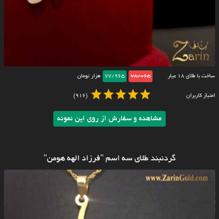
ساخت با طلای ۱۸ عیار
78/065
77/965
هزار تومان
امتیاز کاربران
(916)
مشاهده و سفارش از روی این نمونه
گردنبند طلای سه اسم "فرزاد الهه هومن"