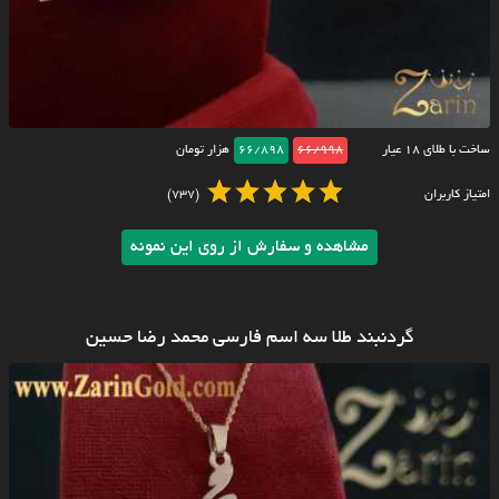
ساخت با طلای ۱۸ عیار
66/998
66/898
هزار تومان
امتیاز کاربران
(737)
مشاهده و سفارش از روی این نمونه
گردنبند طلا سه اسم فارسی محمد رضا حسین