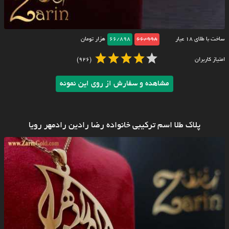
ساخت با طلای ۱۸ عیار
66/998
66/898
هزار تومان
امتیاز کاربران
(926)
مشاهده و سفارش از روی این نمونه
پلاک طلا اسم ترکیبی خانواده رضا رادین رادمهر رویا