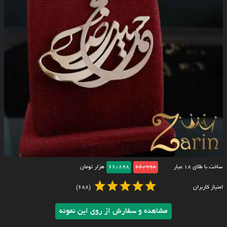
ساخت با طلای ۱۸ عیار
66/998
66/898
هزار تومان
امتیاز کاربران
(688)
مشاهده و سفارش از روی این نمونه