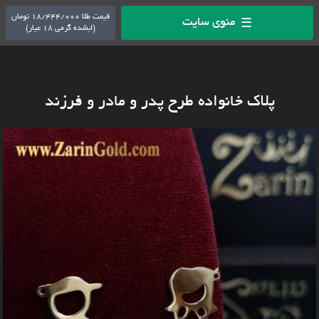
قیمت طلا 18/444/000 تومان
منوی سایت
☰
(ابشده گرمی 18 عیار)
پلاک خانواده طرح پدر و مادر و فرزند