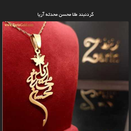
گردنبند طلا محسن محدثه آریا