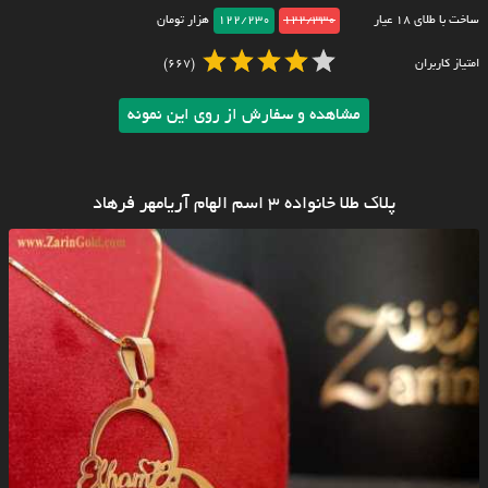
ساخت با طلای ۱۸ عیار
122/330
122/230
هزار تومان
امتیاز کاربران
(667)
مشاهده و سفارش از روی این نمونه
پلاک طلا خانواده 3 اسم الهام آریامهر فرهاد