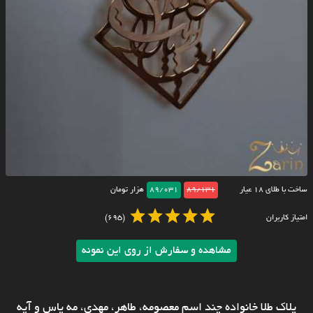
ساخت با طلای ۱۸ عیار
89/131
89/031
هزار تومان
امتیاز کاربران
(695)
مشاهده و سفارش از روی این نمونه
پلاک طلا خانواده چند اسم معصومه، طاهر، مهدی، مه یاس و آیه