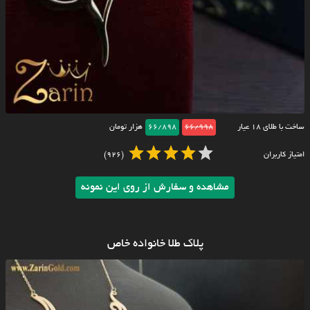
ساخت با طلای ۱۸ عیار
66/998
66/898
هزار تومان
امتیاز کاربران
(926)
مشاهده و سفارش از روی این نمونه
پلاک طلا خانواده خاص