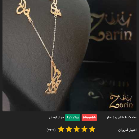
ساخت با طلای ۱۸ عیار
67/898
67/798
هزار تومان
امتیاز کاربران
(747)