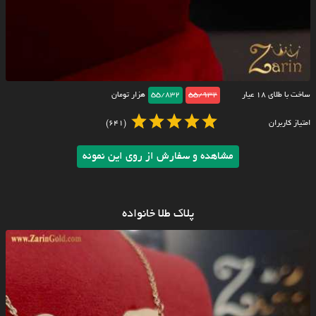
ساخت با طلای ۱۸ عیار
55/932
55/832
هزار تومان
امتیاز کاربران
(641)
مشاهده و سفارش از روی این نمونه
پلاک طلا خانواده