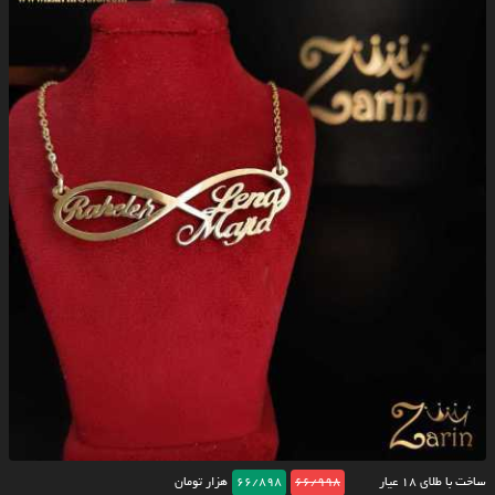
ساخت با طلای ۱۸ عیار
66/998
66/898
هزار تومان