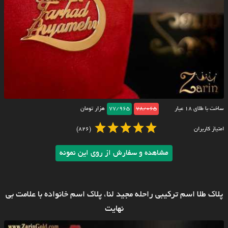
ساخت با طلای ۱۸ عیار
78/065
77/965
هزار تومان
امتیاز کاربران
(826)
مشاهده و سفارش از روی این نمونه
پلاک طلا اسم ترکیبی راحله مجید لنا، پلاک اسم خانواده با علامت بی
نهایت