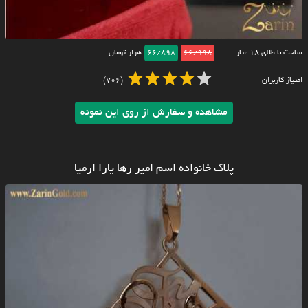
ساخت با طلای ۱۸ عیار
66/998
66/898
هزار تومان
امتیاز کاربران
(706)
مشاهده و سفارش از روی این نمونه
پلاک خانواده اسم امیر رها یارا ارمیا