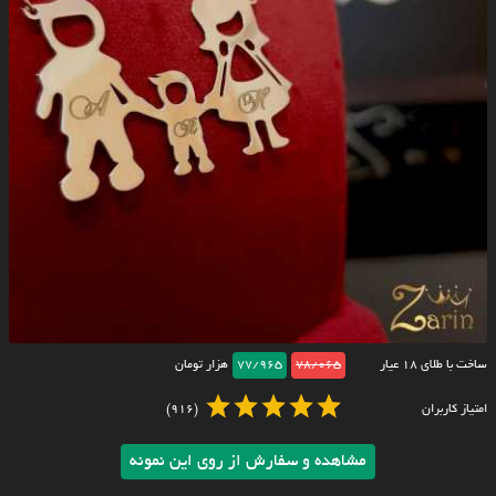
ساخت با طلای ۱۸ عیار
78/065
77/965
هزار تومان
امتیاز کاربران
(916)
مشاهده و سفارش از روی این نمونه