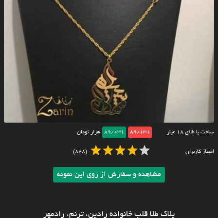
ساخت با طلای ۱۸ عیار
89/131
89/031
هزار تومان
امتیاز کاربران
(848)
مشاهده و سفارش از روی این نمونه
پلاک طلا قلب خانواده رادین، ترنم، رادمهر