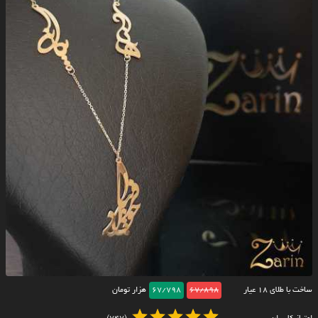
ساخت با طلای ۱۸ عیار
67/898
67/798
هزار تومان