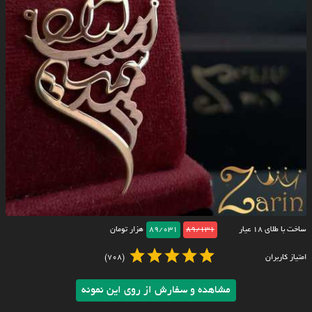
ساخت با طلای ۱۸ عیار
89/131
89/031
هزار تومان
امتیاز کاربران
(708)
مشاهده و سفارش از روی این نمونه