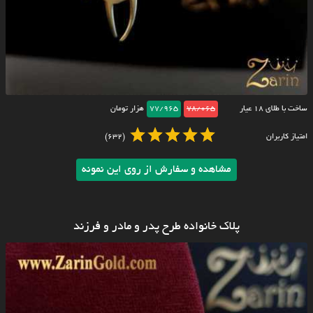
ساخت با طلای ۱۸ عیار
78/065
77/965
هزار تومان
امتیاز کاربران
(632)
مشاهده و سفارش از روی این نمونه
پلاک خانواده طرح پدر و مادر و فرزند