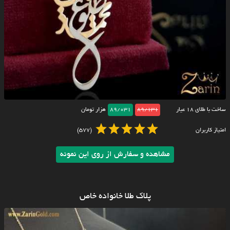
ساخت با طلای ۱۸ عیار
89/131
89/031
هزار تومان
امتیاز کاربران
(577)
مشاهده و سفارش از روی این نمونه
پلاک طلا خانواده خاص