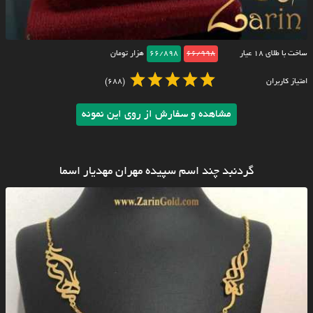
ساخت با طلای ۱۸ عیار
66/998
66/898
هزار تومان
امتیاز کاربران
(688)
مشاهده و سفارش از روی این نمونه
گردنبد چند اسم سپیده مهران مهدیار اسما