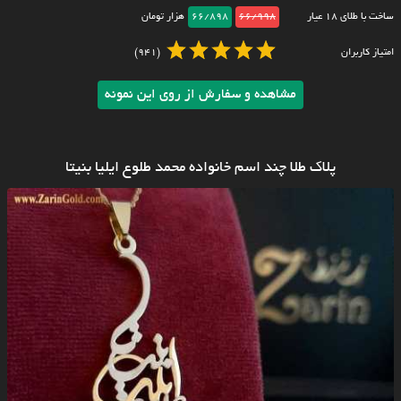
ساخت با طلای ۱۸ عیار
66/998
66/898
هزار تومان
امتیاز کاربران
(941)
مشاهده و سفارش از روی این نمونه
پلاک طلا چند اسم خانواده محمد طلوع ایلیا بنیتا