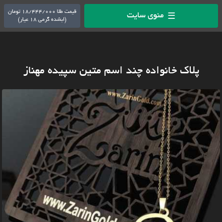
قیمت طلا 18/444/000 تومان
منوی سایت
☰
(ابشده گرمی 18 عیار)
پلاک خانواده چند اسم متین سپیده مهناز