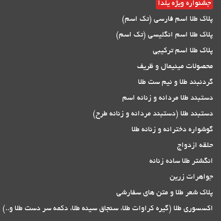
جشنواره ویژه یلدا
پلاک طلا اسم فارسی (تک اسم)
پلاک طلا اسم انگلیسی (تک اسم)
پلاک طلا اسم ترکیبی
محصولات مینیمال و ظریف
گردنبند طلا و نیم ست طلا
دستبند طلا مردانه و زنانه اسم
دستبند طلا (دستبند مردانه و زنانه طرح)
گوشواره دخترانه و زنانه طلا
حلقه ازدواج
انگشتر طلا ساده زنانه
جواهرات زرین
پلاک شعر طلا و متن های سفارشی
اکسسوری طلا (گیره کراوات طلا، سنجاق سینه طلا، دکمه سر دست طلا و..)