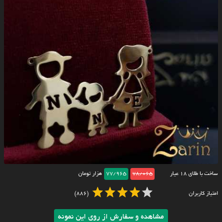
ساخت با طلای ۱۸ عیار
78/065
77/965
هزار تومان
امتیاز کاربران
(886)
مشاهده و سفارش از روی این نمونه