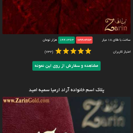
ساخت با طلای ۱۸ عیار
144/463
144/363
هزار تومان
امتیاز کاربران
(732)
مشاهده و سفارش از روی این نمونه
پلاک اسم خانواده آراد ارمیا سمیه امید