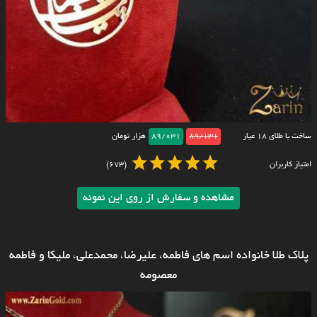
ساخت با طلای ۱۸ عیار
89/131
89/031
هزار تومان
امتیاز کاربران
(673)
مشاهده و سفارش از روی این نمونه
پلاک طلا خانواده اسم های فاطمه، علیرضا، محمدعلی، ملیکا و فاطمه
معصومه