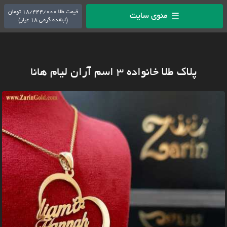
قیمت طلا 18/444/000 تومان
منوی سایت
☰
(ابشده گرمی 18 عیار)
پلاک طلا خانواده 3 اسم آران لیام هانا