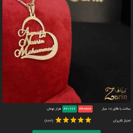
ساخت با طلای ۱۸ عیار
44/866
44/766
هزار تومان
امتیاز کاربران
(882)