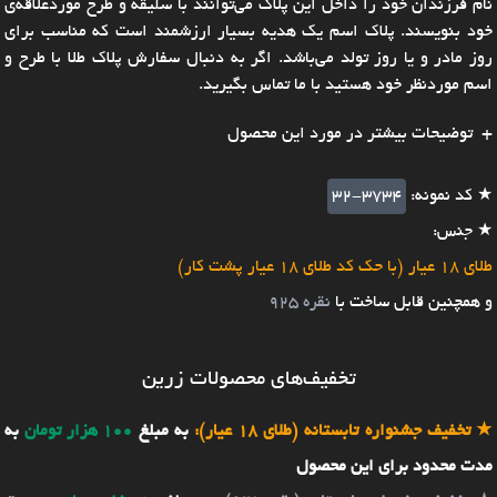
نام فرزندان خود را داخل این پلاک می‌توانند با سلیقه و طرح موردعلاقه‌ی
خود بنویسند. پلاک اسم یک هدیه بسیار ارزشمند است که مناسب برای
روز مادر و یا روز تولد می‌باشد. اگر به دنبال سفارش پلاک طلا با طرح و
اسم موردنظر خود هستید با ما تماس بگیرید.
توضیحات بیشتر در مورد این محصول
★ کد نمونه:
32-3734
★ جنس:
طلای 18 عیار (با حک کد طلای 18 عیار پشت کار)
و همچنین قابل ساخت با
نقره 925
تخفیف‌های محصولات زرین
★
تخفیف جشنواره تابستانه (طلای 18 عیار):
به مبلغ
100 هزار تومان
به
مدت محدود برای این محصول