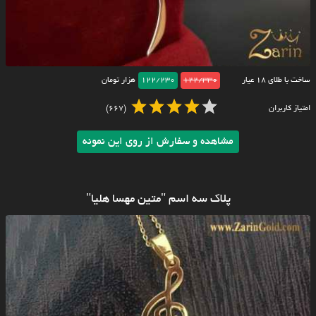
ساخت با طلای ۱۸ عیار
122/330
122/230
هزار تومان
امتیاز کاربران
(667)
مشاهده و سفارش از روی این نمونه
پلاک سه اسم "متین مهسا هلیا"