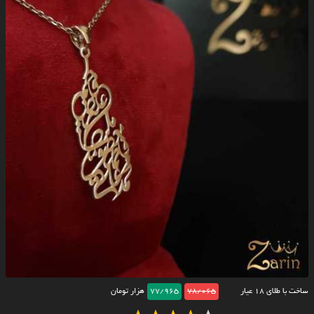
ساخت با طلای ۱۸ عیار
78/065
77/965
هزار تومان