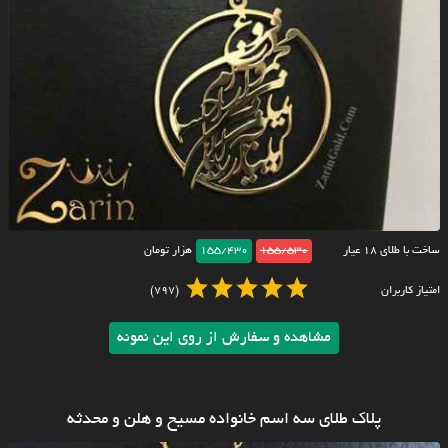
ساخت با طلای ۱۸ عیار
155/530
155/430
هزار تومان
امتیاز کاربران
(797)
مشاهده و سفارش از روی این نمونه
پلاک طلای سه اسم خانواده مسیح و هلن و محدثه