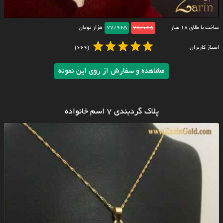
ساخت با طلای ۱۸ عیار
78/065
77/965
هزار تومان
امتیاز کاربران
(669)
مشاهده و سفارش از روی این نمونه
پلاک گردبندی ۷ اسم خانواده