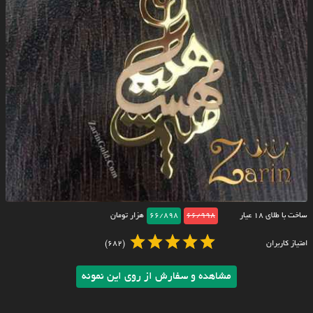
ساخت با طلای ۱۸ عیار
66/998
66/898
هزار تومان
امتیاز کاربران
(682)
مشاهده و سفارش از روی این نمونه