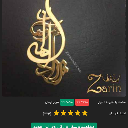
ساخت با طلای ۱۸ عیار
66/998
66/898
هزار تومان
امتیاز کاربران
(774)
مشاهده و سفارش از روی این نمونه