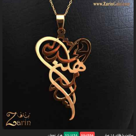
ساخت با طلای ۱۸ عیار
66/998
66/898
هزار تومان