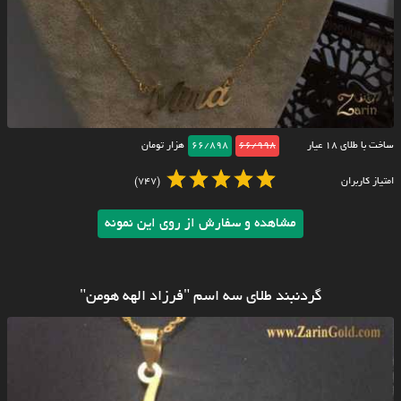
ساخت با طلای ۱۸ عیار
66/998
66/898
هزار تومان
امتیاز کاربران
(747)
مشاهده و سفارش از روی این نمونه
گردنبند طلای سه اسم "فرزاد الهه هومن"