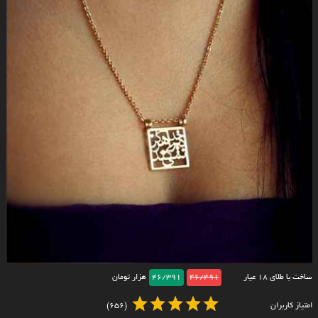
ساخت با طلای ۱۸ عیار
46/491
46/391
هزار تومان
امتیاز کاربران
(656)