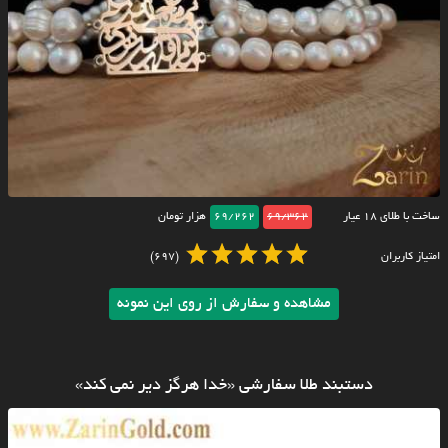
ساخت با طلای ۱۸ عیار
69/362
69/262
هزار تومان
امتیاز کاربران
(697)
مشاهده و سفارش از روی این نمونه
دستبند طلا سفارشی «خدا هرگز دیر نمی کند»