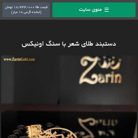
قیمت طلا 18/444/000 تومان
منوی سایت
☰
(ابشده گرمی 18 عیار)
دستبند طلای شعر با سنگ اونیکس