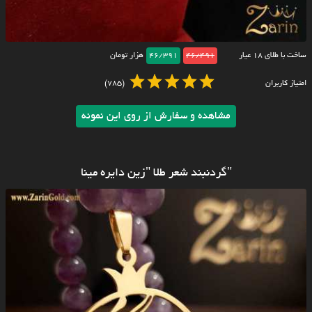
ساخت با طلای ۱۸ عیار
46/491
46/391
هزار تومان
امتیاز کاربران
(785)
مشاهده و سفارش از روی این نمونه
"گردنبند شعر طلا "زین دایره مینا