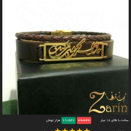
ساخت با طلای ۱۸ عیار
69/642
69/542
هزار تومان