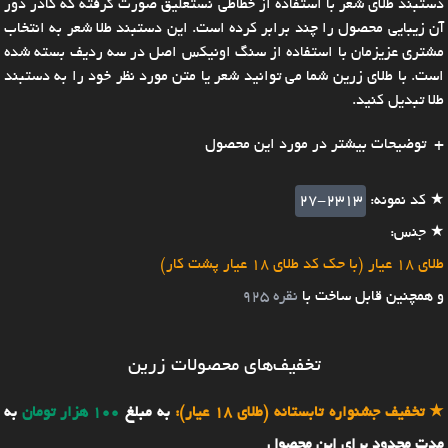
دستبند طلای شعر با استفاده از خطاطی نستعلیق صورت گرفته که کادر دور
آن زیبایی محصول را چند برابر کرده است. این دستبند طلا شعر به انتخاب
مشتری عزیزمان با استفاده از سنگ اونیکس اصل در سه ردیف بسته شده
است. با طلای زرین شما می توانید شعر یا متن مورد نظر خود را به دستبند
طلا تبدیل کنید.
توضیحات بیشتر در مورد این محصول
★ کد نمونه:
27-2313
★ جنس:
طلای 18 عیار (با حک کد طلای 18 عیار پشت کار)
و همچنین قابل ساخت با
نقره 925
تخفیف‌های محصولات زرین
★
تخفیف جشنواره تابستانه (طلای 18 عیار):
به مبلغ
100 هزار تومان
به
مدت محدود برای این محصول