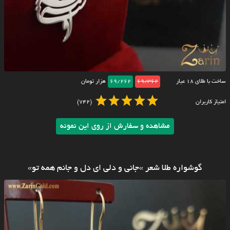
ساخت با طلای ۱۸ عیار
69/362
69/262
هزار تومان
امتیاز کاربران
(742)
مشاهده و سفارش از روی این نمونه
گوشواره طلا شعر »جانی و دلی ای دل و جانم همه تو»