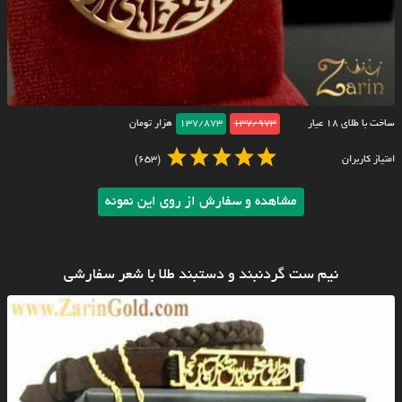
ساخت با طلای ۱۸ عیار
137/973
137/873
هزار تومان
امتیاز کاربران
(653)
مشاهده و سفارش از روی این نمونه
نیم ست گردنبند و دستبند طلا با شعر سفارشی