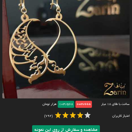
ساخت با طلای ۱۸ عیار
103/668
103/568
هزار تومان
امتیاز کاربران
(792)
مشاهده و سفارش از روی این نمونه