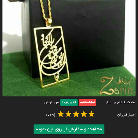
ساخت با طلای ۱۸ عیار
183/964
183/864
هزار تومان
امتیاز کاربران
(729)
مشاهده و سفارش از روی این نمونه