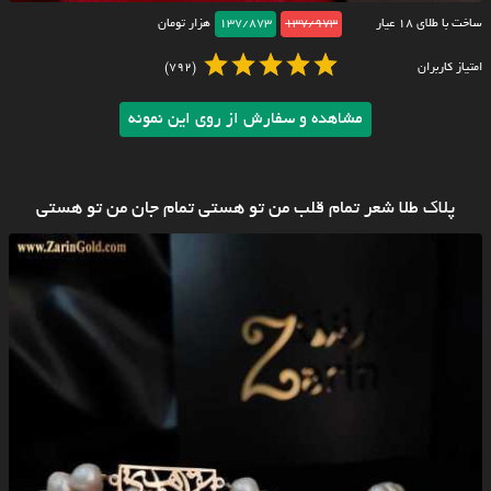
ساخت با طلای ۱۸ عیار
137/973
137/873
هزار تومان
امتیاز کاربران
(792)
مشاهده و سفارش از روی این نمونه
پلاک طلا شعر تمام قلب من تو هستی تمام جان من تو هستی