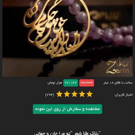
ساخت با طلای ۱۸ عیار
92/232
92/132
هزار تومان
امتیاز کاربران
(794)
مشاهده و سفارش از روی این نمونه
"پلاک طلا شعر "تو مرا جان و جهانی