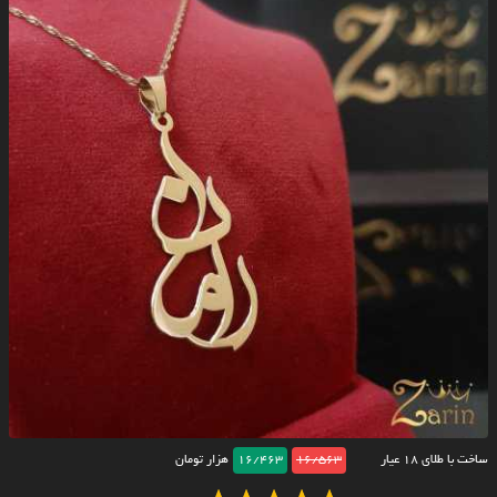
ساخت با طلای ۱۸ عیار
16/563
16/463
هزار تومان