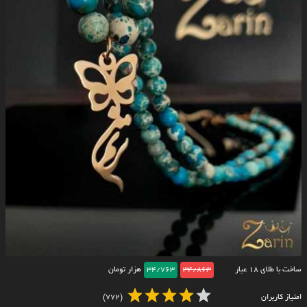
ساخت با طلای ۱۸ عیار
34/863
34/763
هزار تومان
امتیاز کاربران
(772)