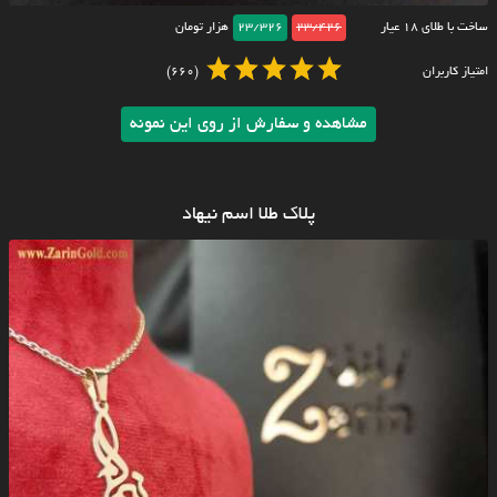
ساخت با طلای ۱۸ عیار
23/426
23/326
هزار تومان
امتیاز کاربران
(660)
مشاهده و سفارش از روی این نمونه
پلاک طلا اسم نیهاد