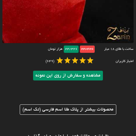
ساخت با طلای ۱۸ عیار
23/426
23/326
هزار تومان
امتیاز کاربران
(649)
مشاهده و سفارش از روی این نمونه
محصولات بیشتر از پلاک طلا اسم فارسی (تک اسم)