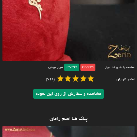
ساخت با طلای ۱۸ عیار
23/426
23/326
هزار تومان
امتیاز کاربران
(794)
مشاهده و سفارش از روی این نمونه
پلاک طلا اسم رامان