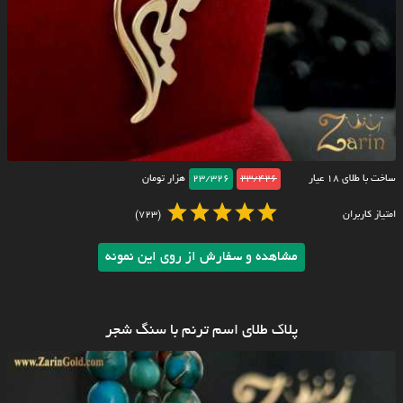
ساخت با طلای ۱۸ عیار
23/426
23/326
هزار تومان
امتیاز کاربران
(723)
مشاهده و سفارش از روی این نمونه
پلاک طلای اسم ترنم با سنگ شجر