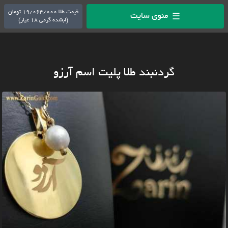
قیمت طلا 19/063/000 تومان
منوی سایت
☰
(ابشده گرمی 18 عیار)
گردنبند طلا پلیت اسم آرزو