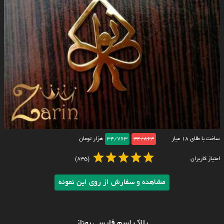
ساخت با طلای ۱۸ عیار
34/863
34/763
هزار تومان
امتیاز کاربران
(835)
مشاهده و سفارش از روی این نمونه
پلاک اسم فارسی بهناز