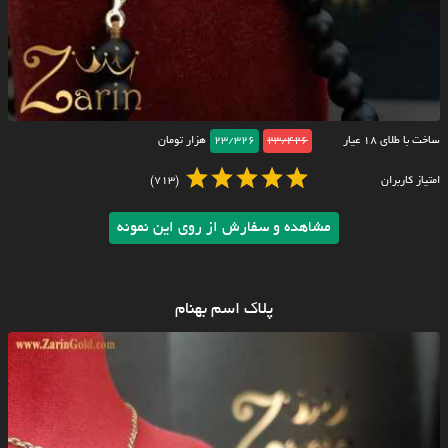
ساخت با طلای ۱۸ عیار
23/426
23/326
هزار تومان
امتیاز کاربران
(713)
مشاهده و سفارش از روی این نمونه
پلاک اسم بهنام