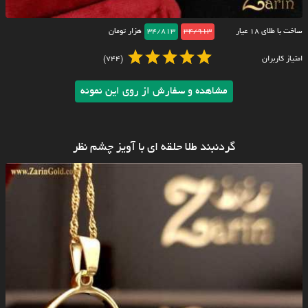
ساخت با طلای ۱۸ عیار
34/913
34/813
هزار تومان
امتیاز کاربران
(744)
مشاهده و سفارش از روی این نمونه
گردنبند طلا حلقه ای با آویز چشم نظر