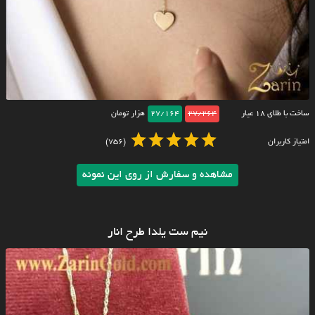
ساخت با طلای ۱۸ عیار
27/264
27/164
هزار تومان
امتیاز کاربران
(756)
مشاهده و سفارش از روی این نمونه
نیم ست یلدا طرح انار