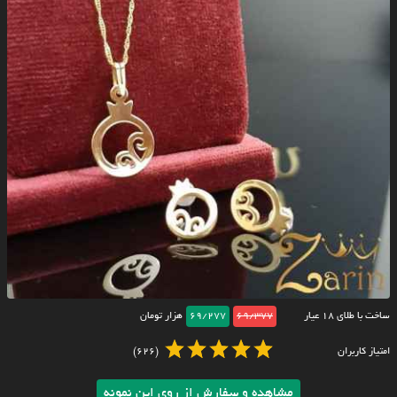
ساخت با طلای ۱۸ عیار
69/377
69/277
هزار تومان
امتیاز کاربران
(626)
مشاهده و سفارش از روی این نمونه