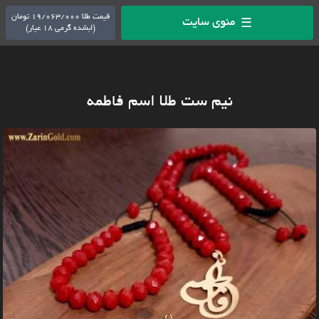
قیمت طلا 19/063/000 تومان
منوی سایت
☰
(ابشده گرمی 18 عیار)
نیم ست طلا اسم فاطمه