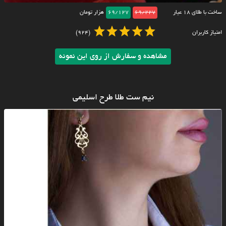
ساخت با طلای ۱۸ عیار
69/227
69/127
هزار تومان
امتیاز کاربران
(924)
مشاهده و سفارش از روی این نمونه
نیم ست طلا طرح اسلیمی