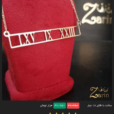
ساخت با طلای ۱۸ عیار
46/351
46/251
هزار تومان