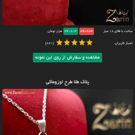
ساخت با طلای ۱۸ عیار
34/913
34/813
هزار تومان
امتیاز کاربران
(821)
مشاهده و سفارش از روی این نمونه
پلاک طلا طرح اوزوماکی