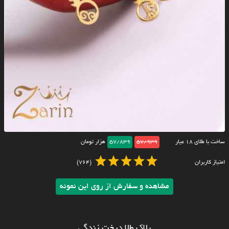
ساخت با طلای ۱۸ عیار
57/939
57/839
هزار تومان
امتیاز کاربران
(764)
مشاهده و سفارش از روی این نمونه
پلاک طلا درخت زندگی