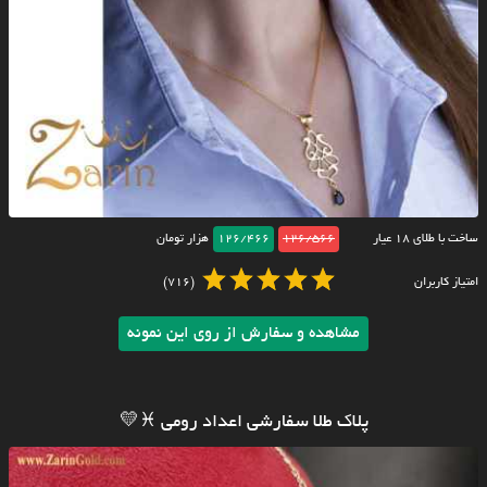
ساخت با طلای ۱۸ عیار
126/566
126/466
هزار تومان
امتیاز کاربران
(716)
مشاهده و سفارش از روی این نمونه
پلاک طلا سفارشی اعداد رومی ♓️💛