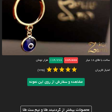
ساخت با طلای ۱۸ عیار
114/878
114/778
هزار تومان
امتیاز کاربران
(725)
مشاهده و سفارش از روی این نمونه
محصولات بیشتر از گردنبند طلا و نیم ست طلا