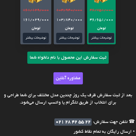
161/129/000
103/940/000
46/751/000
161/029/000
103/840/000
46/651/000
تومان
تومان
تومان
توضیحات بیشتر
توضیحات بیشتر
توضیحات بیشتر
ثبت سفارش این محصول با نام دلخواه شما
مشاوره آنلاین
بعد از ثبت سفارش ظرف یک روز چندین مدل مختلف برای شما طراحی و
برای انتخاب از طریق تلگرام یا واتسپ ارسال می‌شود.
☎ تلفن جهت سفارش:
021 28 42 55 22
• ارسال رایگان به تمام نقاط کشور