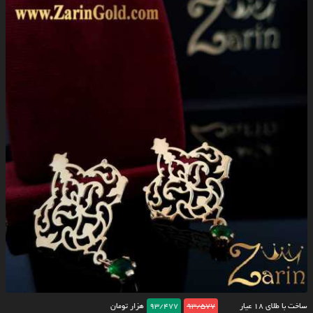
ساخت با طلای ۱۸ عیار
93/577
93/477
هزار تومان