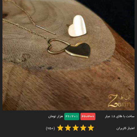
ساخت با طلای ۱۸ عیار
46/301
46/201
هزار تومان
امتیاز کاربران
(750)