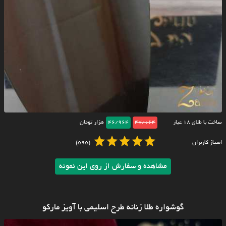
ساخت با طلای ۱۸ عیار
47/064
46/964
هزار تومان
امتیاز کاربران
(595)
مشاهده و سفارش از روی این نمونه
گوشواره طلا زنانه طرح اسلیمی با آویز مارکو