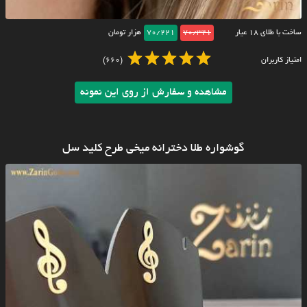
ساخت با طلای ۱۸ عیار
70/321
70/221
هزار تومان
امتیاز کاربران
(660)
مشاهده و سفارش از روی این نمونه
گوشواره طلا دخترانه میخی طرح کلید سل