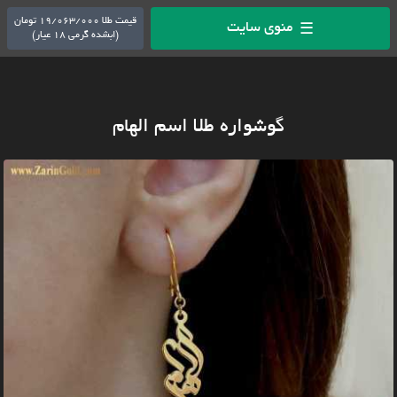
قیمت طلا 19/063/000 تومان
منوی سایت
☰
(ابشده گرمی 18 عیار)
گوشواره طلا اسم الهام