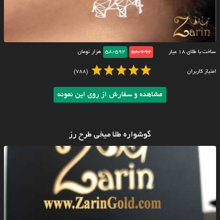
ساخت با طلای ۱۸ عیار
58/692
58/592
هزار تومان
امتیاز کاربران
(788)
مشاهده و سفارش از روی این نمونه
گوشواره طلا میخی طرح رز