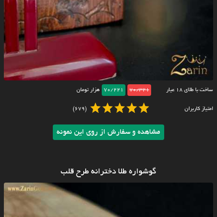
ساخت با طلای ۱۸ عیار
70/321
70/221
هزار تومان
امتیاز کاربران
(679)
مشاهده و سفارش از روی این نمونه
گوشواره طلا دخترانه طرح قلب