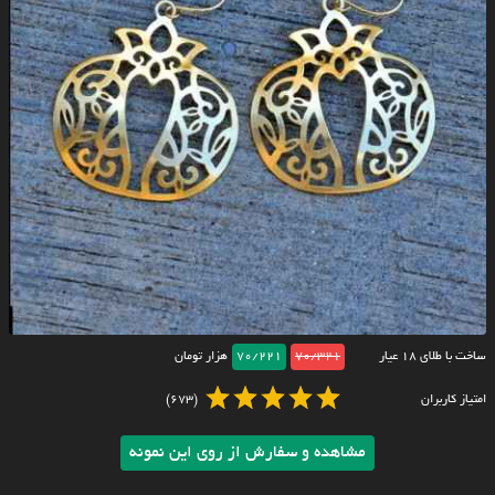
ساخت با طلای ۱۸ عیار
70/321
70/221
هزار تومان
امتیاز کاربران
(673)
مشاهده و سفارش از روی این نمونه