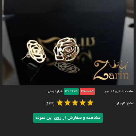
ساخت با طلای ۱۸ عیار
47/064
46/964
هزار تومان
امتیاز کاربران
(622)
مشاهده و سفارش از روی این نمونه