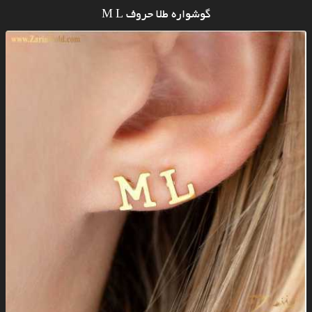
گوشواره طلا حروف M L