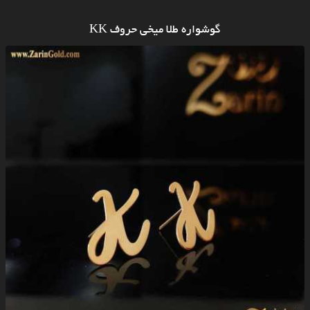
گوشواره طلا میخی حروف KK