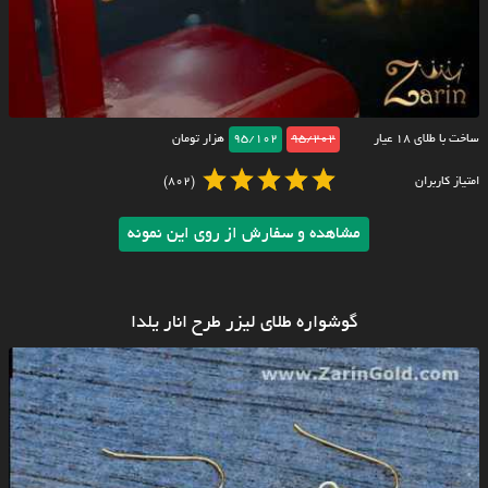
ساخت با طلای ۱۸ عیار
95/202
95/102
هزار تومان
امتیاز کاربران
(802)
مشاهده و سفارش از روی این نمونه
گوشواره طلای لیزر طرح انار یلدا