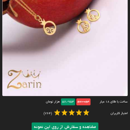
ساخت با طلای ۱۸ عیار
57/054
56/954
هزار تومان
امتیاز کاربران
(764)
مشاهده و سفارش از روی این نمونه