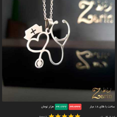
ساخت با طلای ۱۸ عیار
34/332
34/232
هزار تومان