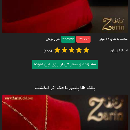
ساخت با طلای ۱۸ عیار
23/072
22/972
هزار تومان
امتیاز کاربران
(788)
مشاهده و سفارش از روی این نمونه
پلاک طلا پلیتی با حک اثر انگشت