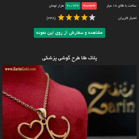
ساخت با طلای ۱۸ عیار
90/836
90/736
هزار تومان
امتیاز کاربران
(748)
مشاهده و سفارش از روی این نمونه
پلاک طلا طرح گوشی پزشکی