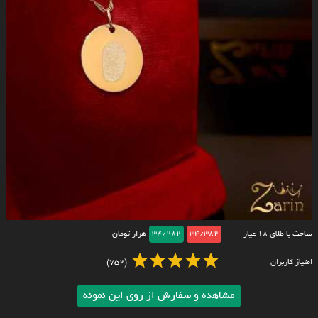
ساخت با طلای ۱۸ عیار
34/382
34/282
هزار تومان
امتیاز کاربران
(752)
مشاهده و سفارش از روی این نمونه