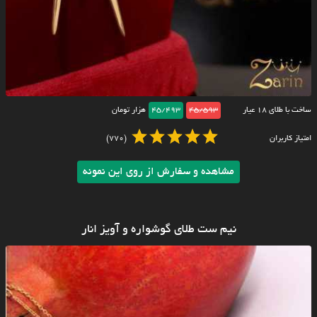
ساخت با طلای ۱۸ عیار
45/593
45/493
هزار تومان
امتیاز کاربران
(770)
مشاهده و سفارش از روی این نمونه
نیم ست طلای گوشواره و آویز انار