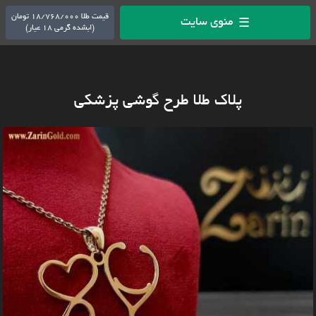
قیمت طلا 18/768/000 تومان
منوی سایت
☰
(ابشده گرمی 18 عیار)
پلاک طلا طرح گوشی پزشکی