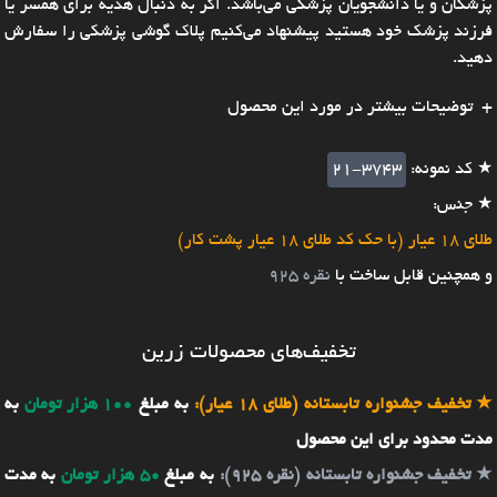
پزشکان و یا دانشجویان پزشکی می‌باشد. اگر به دنبال هدیه برای همسر یا
فرزند پزشک خود هستید پیشنهاد می‌کنیم پلاک گوشی پزشکی را سفارش
دهید.
توضیحات بیشتر در مورد این محصول
★ کد نمونه:
21-3743
★ جنس:
طلای 18 عیار (با حک کد طلای 18 عیار پشت کار)
و همچنین قابل ساخت با
نقره 925
تخفیف‌های محصولات زرین
★
تخفیف جشنواره تابستانه (طلای 18 عیار):
به مبلغ
100 هزار تومان
به
مدت محدود برای این محصول
★
تخفیف جشنواره تابستانه (نقره 925):
به مبلغ
50 هزار تومان
به مدت