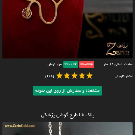
ساخت با طلای ۱۸ عیار
34/332
34/232
هزار تومان
امتیاز کاربران
(649)
مشاهده و سفارش از روی این نمونه
پلاک طلا طرح گوشی پزشکی