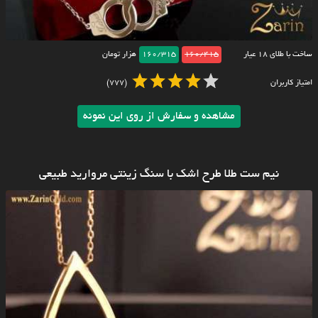
ساخت با طلای ۱۸ عیار
160/415
160/315
هزار تومان
امتیاز کاربران
(777)
مشاهده و سفارش از روی این نمونه
نیم ست طلا طرح اشک با سنگ زینتی مروارید طبیعی