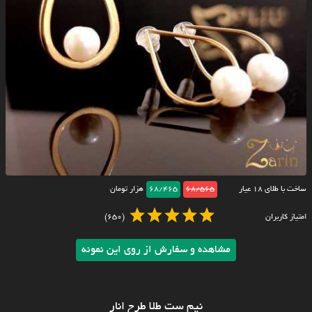
ساخت با طلای ۱۸ عیار
68/565
68/465
هزار تومان
امتیاز کاربران
(650)
مشاهده و سفارش از روی این نمونه
نیم ست طلا طرح انار