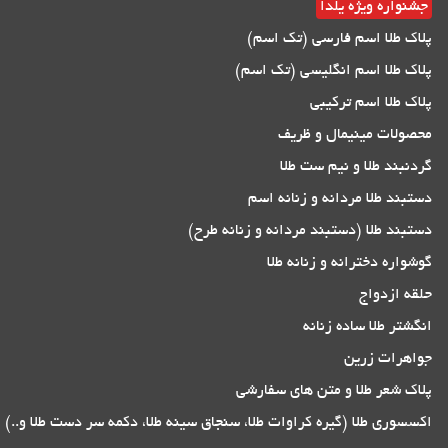
جشنواره ویژه یلدا
پلاک طلا اسم فارسی (تک اسم)
پلاک طلا اسم انگلیسی (تک اسم)
پلاک طلا اسم ترکیبی
محصولات مینیمال و ظریف
گردنبند طلا و نیم ست طلا
دستبند طلا مردانه و زنانه اسم
دستبند طلا (دستبند مردانه و زنانه طرح)
گوشواره دخترانه و زنانه طلا
حلقه ازدواج
انگشتر طلا ساده زنانه
جواهرات زرین
پلاک شعر طلا و متن های سفارشی
اکسسوری طلا (گیره کراوات طلا، سنجاق سینه طلا، دکمه سر دست طلا و..)