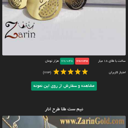
ساخت با طلای ۱۸ عیار
67/148
67/048
هزار تومان
امتیاز کاربران
(773)
مشاهده و سفارش از روی این نمونه
نیم ست طلا طرح انار