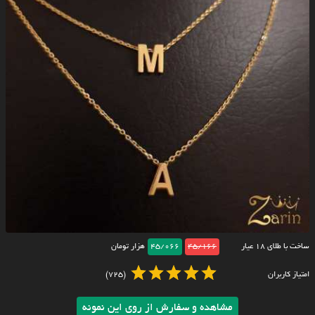
ساخت با طلای ۱۸ عیار
45/166
45/066
هزار تومان
امتیاز کاربران
(725)
مشاهده و سفارش از روی این نمونه