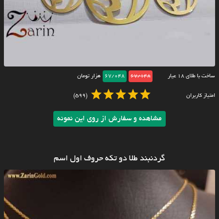
ساخت با طلای ۱۸ عیار
67/148
67/048
هزار تومان
امتیاز کاربران
(599)
مشاهده و سفارش از روی این نمونه
گردنبند طلا دو تکه حروف اول اسم