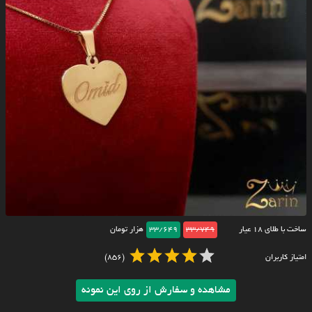
ساخت با طلای ۱۸ عیار
33/749
33/649
هزار تومان
امتیاز کاربران
(856)
مشاهده و سفارش از روی این نمونه