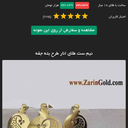
ساخت با طلای ۱۸ عیار
33/749
33/649
هزار تومان
امتیاز کاربران
(665)
مشاهده و سفارش از روی این نمونه
نیم ست طلای انار طرح بته جقه