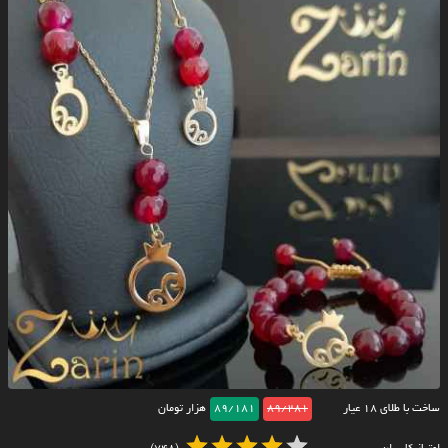
ساخت با طلای ۱۸ عیار
89/281
89/181
هزار تومان