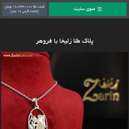
قیمت طلا 18/444/000 تومان
منوی سایت
☰
(ابشده گرمی 18 عیار)
پلاک طلا زلیخا با فروهر