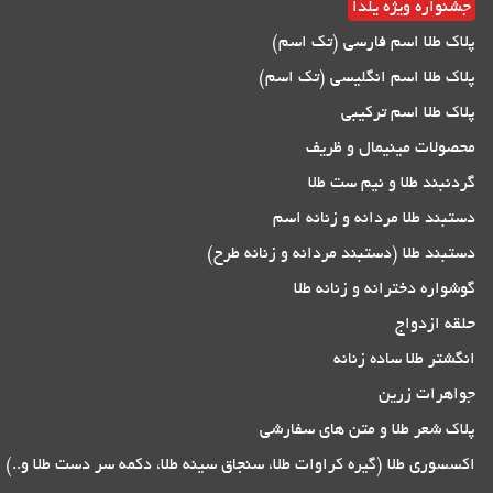
جشنواره ویژه یلدا
پلاک طلا اسم فارسی (تک اسم)
پلاک طلا اسم انگلیسی (تک اسم)
پلاک طلا اسم ترکیبی
محصولات مینیمال و ظریف
گردنبند طلا و نیم ست طلا
دستبند طلا مردانه و زنانه اسم
دستبند طلا (دستبند مردانه و زنانه طرح)
گوشواره دخترانه و زنانه طلا
حلقه ازدواج
انگشتر طلا ساده زنانه
جواهرات زرین
پلاک شعر طلا و متن های سفارشی
اکسسوری طلا (گیره کراوات طلا، سنجاق سینه طلا، دکمه سر دست طلا و..)