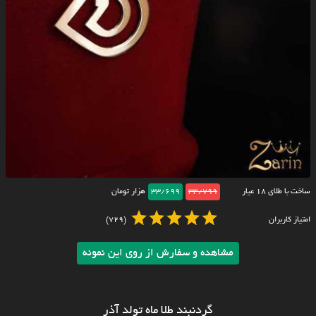
ساخت با طلای ۱۸ عیار
33/799
33/699
هزار تومان
امتیاز کاربران
(729)
مشاهده و سفارش از روی این نمونه
گردنبند طلا ماه تولد آذر