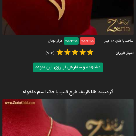
ساخت با طلای ۱۸ عیار
78/465
78/365
هزار تومان
امتیاز کاربران
(513)
مشاهده و سفارش از روی این نمونه
گردنبند طلا ظریف طرح قلب با حک اسم دلخواه