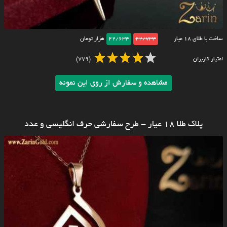
ساخت با طلای ۱۸ عیار
22/733
22/633
هزار تومان
امتیاز کاربران
(779)
مشاهده و سفارش از روی این نمونه
پلاک طلا 18 عیار - طرح سفارشی حرف انگلیسی و عدد