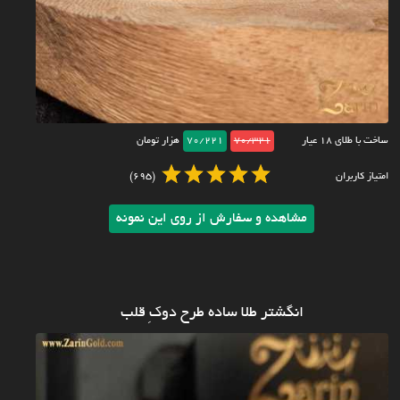
ساخت با طلای ۱۸ عیار
70/321
70/221
هزار تومان
امتیاز کاربران
(695)
مشاهده و سفارش از روی این نمونه
انگشتر طلا ساده طرح دوکِ قلب