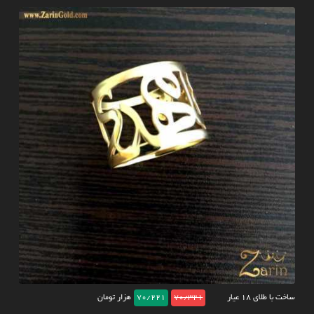
ساخت با طلای ۱۸ عیار
70/321
70/221
هزار تومان