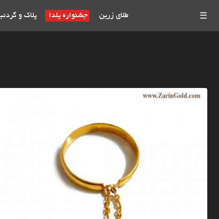
طلای زرین
جشنواره یلدا
پلاک و گردنب
☰