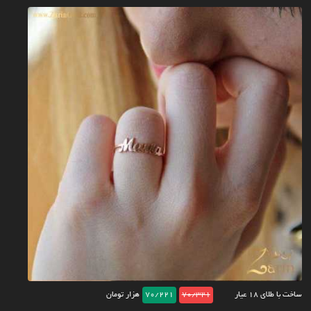
ساخت با طلای ۱۸ عیار
70/321
70/221
هزار تومان