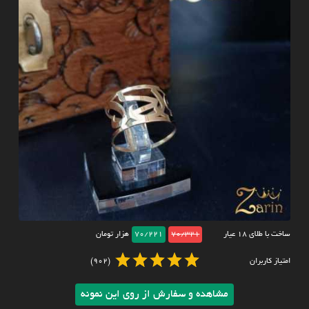
ساخت با طلای ۱۸ عیار
70/321
70/221
هزار تومان
امتیاز کاربران
(902)
مشاهده و سفارش از روی این نمونه