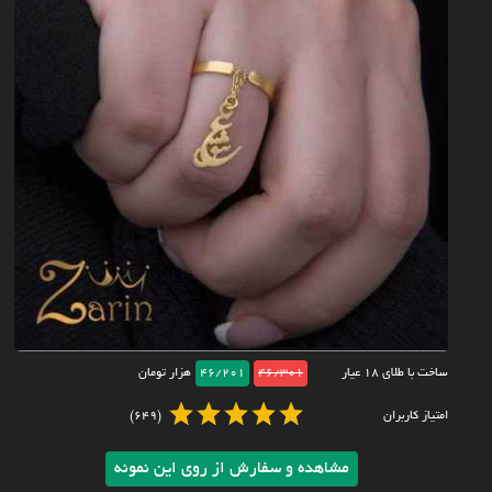
ساخت با طلای ۱۸ عیار
46/301
46/201
هزار تومان
امتیاز کاربران
(649)
مشاهده و سفارش از روی این نمونه