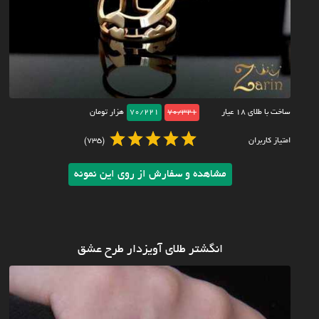
ساخت با طلای ۱۸ عیار
70/321
70/221
هزار تومان
امتیاز کاربران
(735)
مشاهده و سفارش از روی این نمونه
انگشتر طلای آویزدار طرح عشق