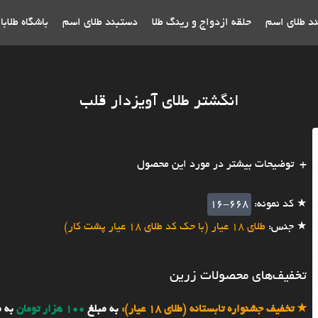
ند طلای اسم
حلقه ازدواج و رینگ طلا
دستبند طلای اسم
باشگاه طلاب
انگشتر طلای آویزدار قلب
توضیحات بیشتر در مورد این محصول
★ کد نمونه:
16-668
★ جنس:
طلای 18 عیار (با حک کد طلای 18 عیار پشت کار)
تخفیف‌های محصولات زرین
★
تخفیف جشنواره تابستانه (طلای 18 عیار):
به مبلغ
100 هزار تومان
به 