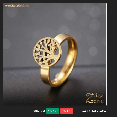
ساخت با طلای ۱۸ عیار
47/064
46/964
هزار تومان