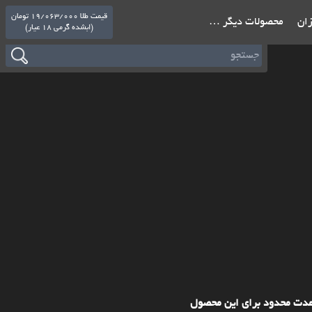
قیمت طلا 19/063/000 تومان
ازان
محصولات دیگر …
(ابشده گرمی 18 عیار)
مدت محدود برای این محصول