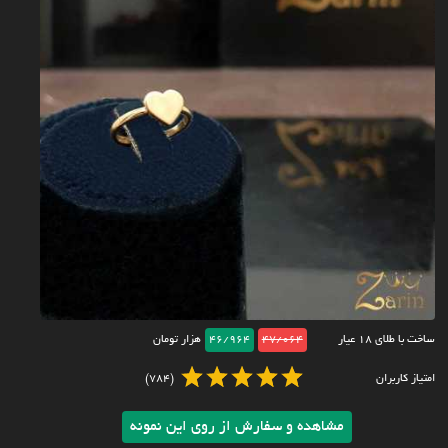
ساخت با طلای ۱۸ عیار
47/064
46/964
هزار تومان
امتیاز کاربران
(784)
مشاهده و سفارش از روی این نمونه