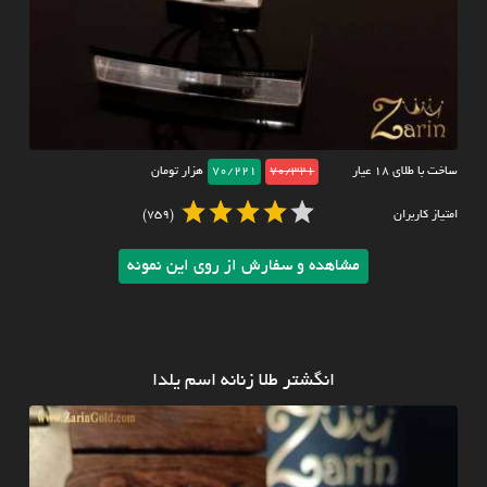
ساخت با طلای ۱۸ عیار
70/321
70/221
هزار تومان
امتیاز کاربران
(759)
مشاهده و سفارش از روی این نمونه
انگشتر طلا زنانه اسم یلدا