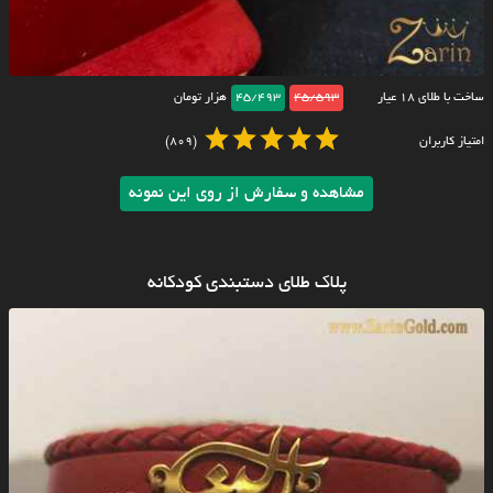
ساخت با طلای ۱۸ عیار
45/593
45/493
هزار تومان
امتیاز کاربران
(809)
مشاهده و سفارش از روی این نمونه
پلاک طلای دستبندی کودکانه