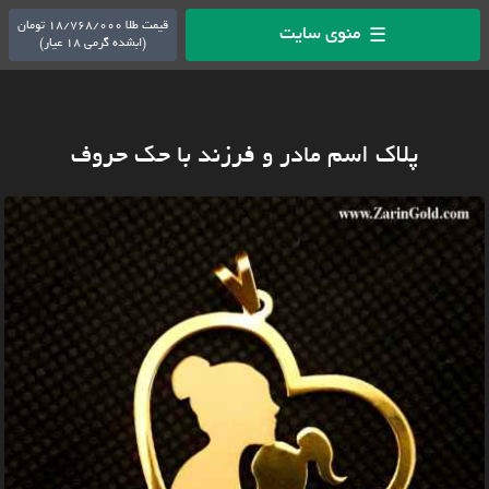
قیمت طلا 18/768/000 تومان
منوی سایت
☰
(ابشده گرمی 18 عیار)
پلاک اسم مادر و فرزند با حک حروف