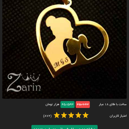
ساخت با طلای ۱۸ عیار
45/643
45/543
هزار تومان
امتیاز کاربران
(872)