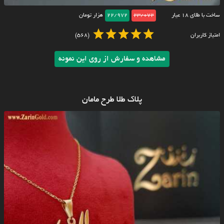
ساخت با طلای ۱۸ عیار
23/072
22/972
هزار تومان
امتیاز کاربران
(568)
مشاهده و سفارش از روی این نمونه
پلاک طلا طرح مامان