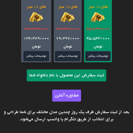
طلای 18 عیار
طلای 18 عیار
طلای 18 عیار
124/469/000
79/426/000
45/643/000
124/369/000
79/326/000
45/543/000
تومان
تومان
تومان
توضیحات بیشتر
توضیحات بیشتر
توضیحات بیشتر
ثبت سفارش این محصول با نام دلخواه شما
مشاوره آنلاین
بعد از ثبت سفارش ظرف یک روز چندین مدل مختلف برای شما طراحی و
برای انتخاب از طریق تلگرام یا واتسپ ارسال می‌شود.