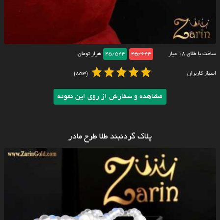
ساخت با طلای ۱۸ عیار
45/643
45/543
هزار تومان
امتیاز کاربران
(853)
مشاهده و سفارش از روی این نمونه
پلاک گردنبند طلا طرح مادر