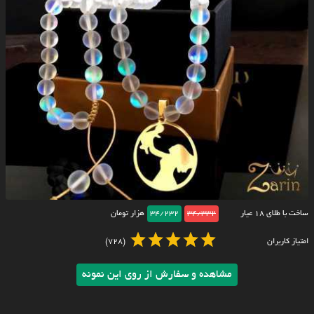
ساخت با طلای ۱۸ عیار
34/332
34/232
هزار تومان
امتیاز کاربران
(728)
مشاهده و سفارش از روی این نمونه