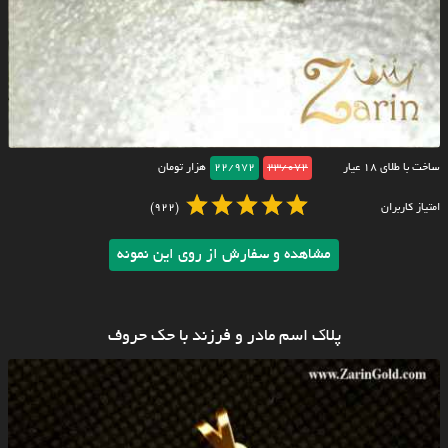
ساخت با طلای ۱۸ عیار
23/072
22/972
هزار تومان
امتیاز کاربران
(922)
مشاهده و سفارش از روی این نمونه
پلاک اسم مادر و فرزند با حک حروف