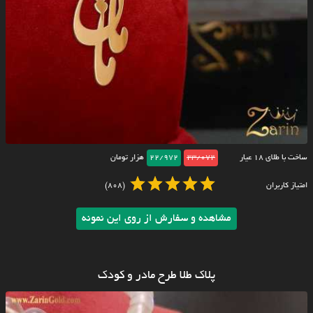
ساخت با طلای ۱۸ عیار
23/072
22/972
هزار تومان
امتیاز کاربران
(808)
مشاهده و سفارش از روی این نمونه
پلاک طلا طرح مادر و کودک