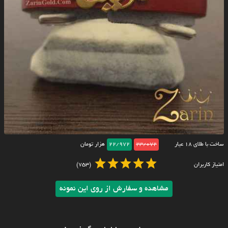
ساخت با طلای ۱۸ عیار
23/072
22/972
هزار تومان
امتیاز کاربران
(753)
مشاهده و سفارش از روی این نمونه