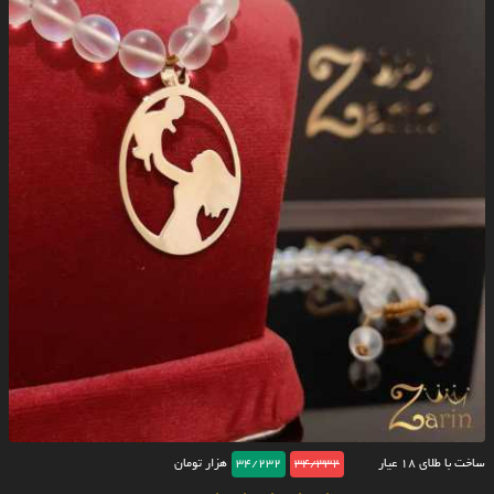
ساخت با طلای ۱۸ عیار
34/332
34/232
هزار تومان