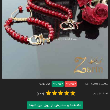
ساخت با طلای ۱۸ عیار
46/353
46/253
هزار تومان
امتیاز کاربران
(602)
مشاهده و سفارش از روی این نمونه