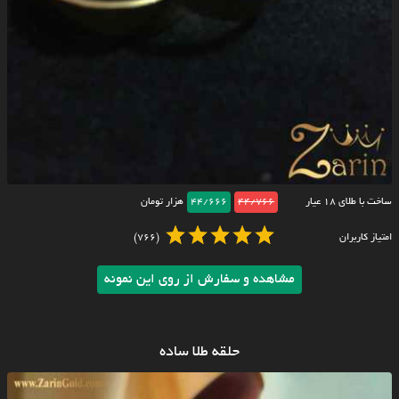
ساخت با طلای ۱۸ عیار
44/766
44/666
هزار تومان
امتیاز کاربران
(766)
مشاهده و سفارش از روی این نمونه
حلقه طلا ساده