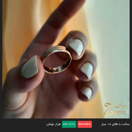
ساخت با طلای ۱۸ عیار
44/766
44/666
هزار تومان