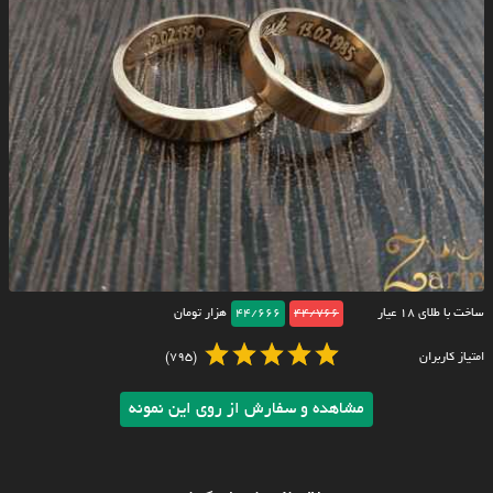
ساخت با طلای ۱۸ عیار
44/766
44/666
هزار تومان
امتیاز کاربران
(795)
مشاهده و سفارش از روی این نمونه