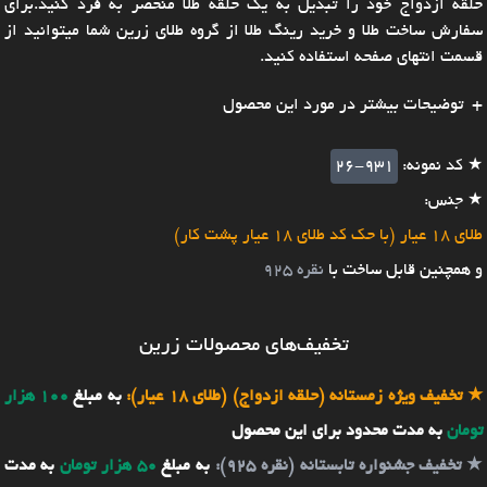
حلقه ازدواج خود را تبدیل به یک حلقه طلا منحصر به فرد کنید.برای
سفارش ساخت طلا و خرید رینگ طلا از گروه طلای زرین شما میتوانید از
قسمت انتهای صفحه استفاده کنید.
توضیحات بیشتر در مورد این محصول
★ کد نمونه:
26-931
★ جنس:
طلای 18 عیار (با حک کد طلای 18 عیار پشت کار)
و همچنین قابل ساخت با
نقره 925
تخفیف‌های محصولات زرین
★
تخفیف ویژه زمستانه (حلقه ازدواج) (طلای 18 عیار):
به مبلغ
100 هزار
تومان
به مدت محدود برای این محصول
★
تخفیف جشنواره تابستانه (نقره 925):
به مبلغ
50 هزار تومان
به مدت