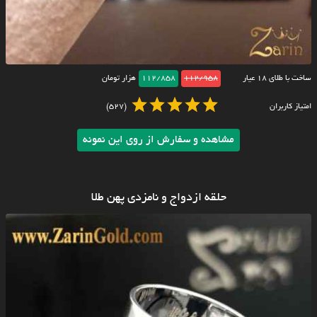
ساخت با طلای ۱۸ عیار
112/958
112/858
هزار تومان
امتیاز کاربران
(527)
مشاهده و سفارش از روی این نمونه
حلقه ازدواج و نامزدی پهن طلا