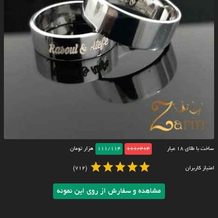
ساخت با طلای ۱۸ عیار
111/214
111/114
هزار تومان
امتیاز کاربران
(712)
مشاهده و سفارش از روی این نمونه