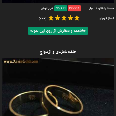
ساخت با طلای ۱۸ عیار
44/766
44/666
هزار تومان
امتیاز کاربران
(734)
مشاهده و سفارش از روی این نمونه
حلقه نامزدی و ازدواج