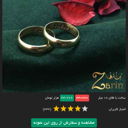
ساخت با طلای ۱۸ عیار
44/766
44/666
هزار تومان
امتیاز کاربران
(632)
مشاهده و سفارش از روی این نمونه