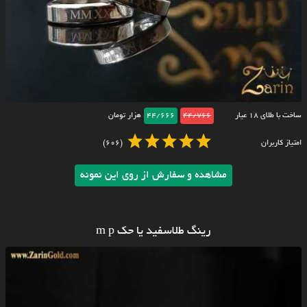
ساخت با طلای ۱۸ عیار
44/766
44/666
هزار تومان
امتیاز کاربران
(606)
مشاهده و سفارش از روی این نمونه
رینگ طلاسفید یا حک m p