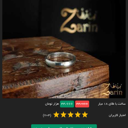
ساخت با طلای ۱۸ عیار
44/766
44/666
هزار تومان
امتیاز کاربران
(704)