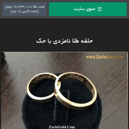
قیمت طلا 18/444/000 تومان
منوی سایت
☰
(ابشده گرمی 18 عیار)
حلقه طلا نامزدی با حک