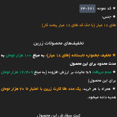
★ کد نمونه:
24-621
★ جنس:
طلای 18 عیار (با حک کد طلای 18 عیار پشت کار)
تخفیف‌های محصولات زرین
★
تخفیف جشنواره تابستانه (طلای 18 عیار):
به مبلغ
100 هزار تومان
به
مدت محدود برای این محصول
★
عدم دریافت
9% مالیات بر ارزش افزوده (به مبلغ
12/409 هزار تومان
برای این محصول)
★ همراه با هر خرید،
یک عدد طلا کارت زرین با اعتبار تا 70 هزار تومان
هدیه داده میشود.
ثبت سفارش این محصول