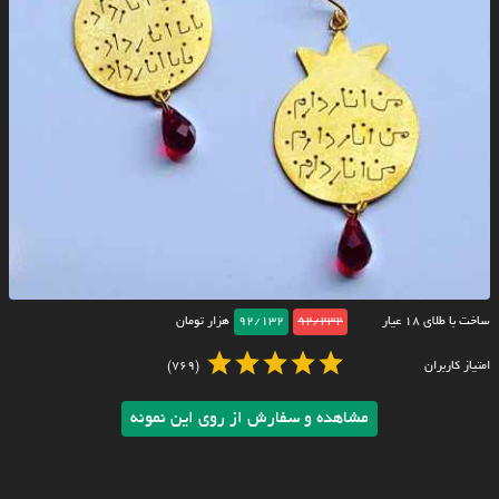
ساخت با طلای ۱۸ عیار
92/232
92/132
هزار تومان
امتیاز کاربران
(769)
مشاهده و سفارش از روی این نمونه