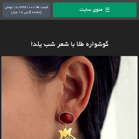
قیمت طلا 18/444/000 تومان
منوی سایت
☰
(ابشده گرمی 18 عیار)
گوشواره طلا با شعر شب یلدا