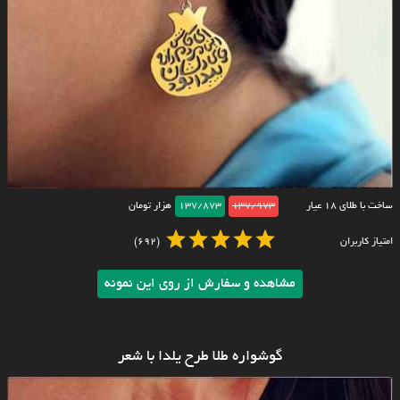
ساخت با طلای ۱۸ عیار
137/973
137/873
هزار تومان
امتیاز کاربران
(692)
مشاهده و سفارش از روی این نمونه
گوشواره طلا طرح یلدا با شعر