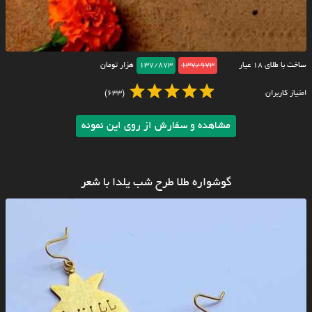
ساخت با طلای ۱۸ عیار
137/973
137/873
هزار تومان
امتیاز کاربران
(633)
مشاهده و سفارش از روی این نمونه
گوشواره طلا طرح شب یلدا با شعر