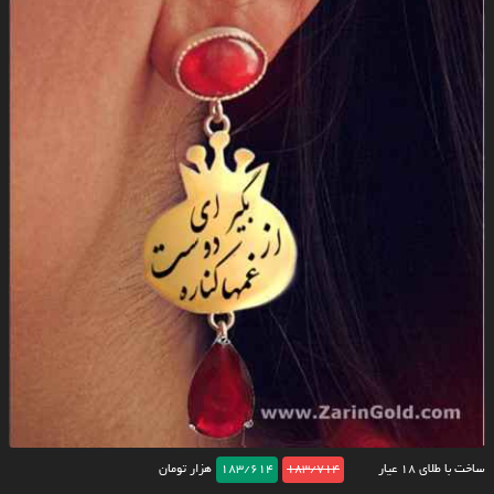
ساخت با طلای ۱۸ عیار
183/714
183/614
هزار تومان