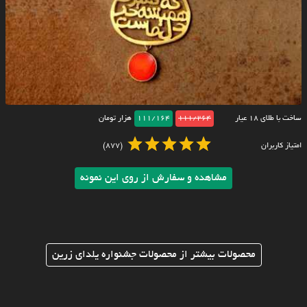
ساخت با طلای ۱۸ عیار
111/264
111/164
هزار تومان
امتیاز کاربران
(877)
مشاهده و سفارش از روی این نمونه
محصولات بیشتر از محصولات جشنواره یلدای زرین