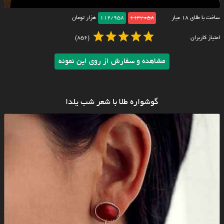
ساخت با طلای ۱۸ عیار
113/058
112/958
هزار تومان
امتیاز کاربران
(856)
مشاهده و سفارش از روی این نمونه
گوشواره طلا با شعر شب یلدا