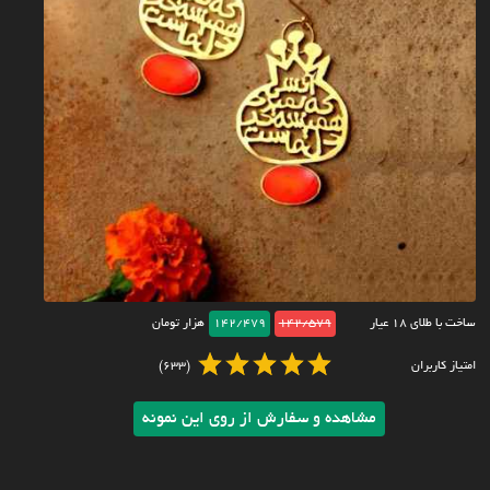
ساخت با طلای ۱۸ عیار
142/579
142/479
هزار تومان
امتیاز کاربران
(633)
مشاهده و سفارش از روی این نمونه