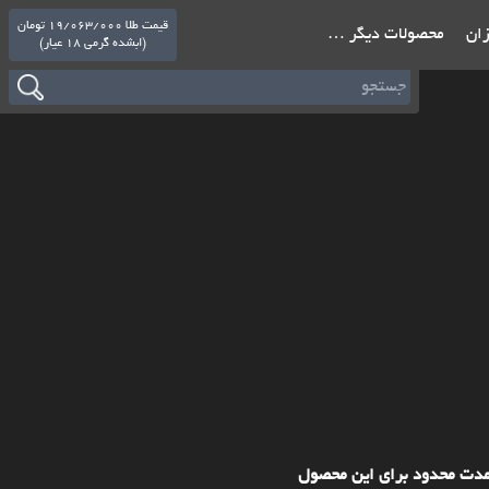
قیمت طلا 19/063/000 تومان
ازان
محصولات دیگر …
(ابشده گرمی 18 عیار)
مدت محدود برای این محصول