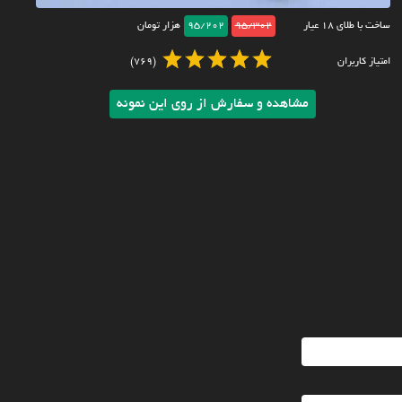
ساخت با طلای ۱۸ عیار
95/302
95/202
هزار تومان
امتیاز کاربران
(769)
مشاهده و سفارش از روی این نمونه