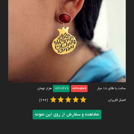
ساخت با طلای ۱۸ عیار
142/579
142/479
هزار تومان
امتیاز کاربران
(692)
مشاهده و سفارش از روی این نمونه