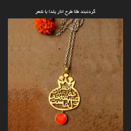
گردنبند طلا طرح انار یلدا با شعر