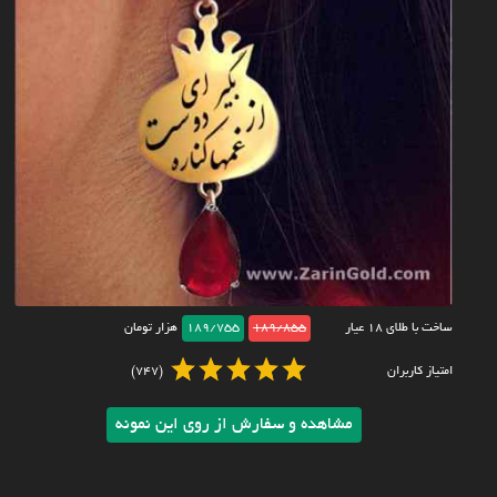
ساخت با طلای ۱۸ عیار
189/855
189/755
هزار تومان
امتیاز کاربران
(747)
مشاهده و سفارش از روی این نمونه