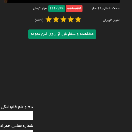
ساخت با طلای ۱۸ عیار
116/834
116/734
هزار تومان
امتیاز کاربران
(856)
مشاهده و سفارش از روی این نمونه
نام و نام خانوادگی
شماره تماس همراه