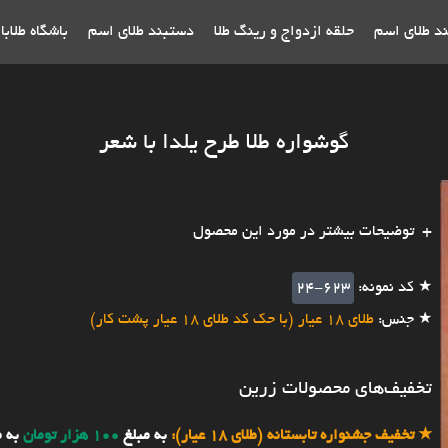
ند طلای اسم
حلقه ازدواج و رینگ طلا
دستبند طلای اسم
باشگاه طلاب
گوشواره طلا طرح یلدا با شعر
توضیحات بیشتر در مورد این محصول
★ کد نمونه:
24-623
★ جنس:
طلای 18 عیار (با حک کد طلای 18 عیار پشت کار)
تخفیف‌های محصولات زرین
★
تخفیف جشنواره تابستانه (طلای 18 عیار):
به مبلغ
100 هزار تومان
به 