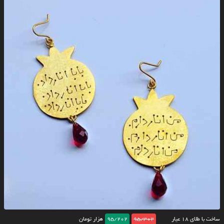
ساخت با طلای ۱۸ عیار
95/302
95/202
هزار تومان