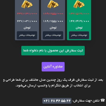
237/131/000
189/855/000
142/579/000
237/031/000
189/755/000
142/479/000
تومان
تومان
تومان
توضیحات بیشتر
توضیحات بیشتر
توضیحات بیشتر
ثبت سفارش این محصول با نام دلخواه شما
مشاوره آنلاین
بعد از ثبت سفارش ظرف یک روز چندین مدل مختلف برای شما طراحی و
برای انتخاب از طریق تلگرام یا واتسپ ارسال می‌شود.
☎ تلفن جهت سفارش:
021 28 42 55 22