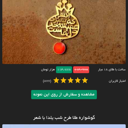
ساخت با طلای ۱۸ عیار
114/978
114/878
هزار تومان
امتیاز کاربران
(877)
مشاهده و سفارش از روی این نمونه
گوشواره طلا طرح شب یلدا با شعر