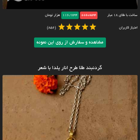
ساخت با طلای ۱۸ عیار
116/834
116/734
هزار تومان
امتیاز کاربران
(856)
مشاهده و سفارش از روی این نمونه
گردنبند طلا طرح انار یلدا با شعر