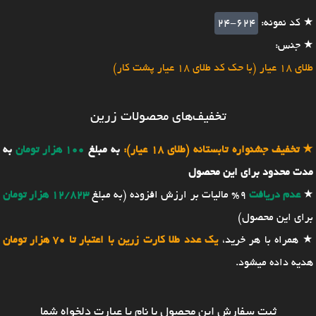
★ کد نمونه:
24-624
★ جنس:
طلای 18 عیار (با حک کد طلای 18 عیار پشت کار)
تخفیف‌های محصولات زرین
★
تخفیف جشنواره تابستانه (طلای 18 عیار):
به مبلغ
100 هزار تومان
به
مدت محدود برای این محصول
★
عدم دریافت
9% مالیات بر ارزش افزوده (به مبلغ
12/823 هزار تومان
برای این محصول)
★ همراه با هر خرید،
یک عدد طلا کارت زرین با اعتبار تا 70 هزار تومان
هدیه داده میشود.
ثبت سفارش این محصول با نام یا عبارت دلخواه شما