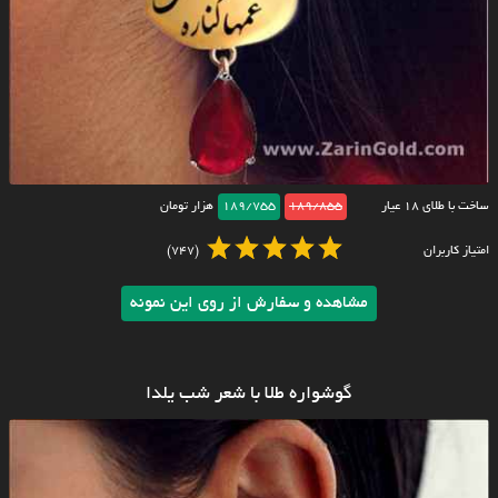
ساخت با طلای ۱۸ عیار
189/855
189/755
هزار تومان
امتیاز کاربران
(747)
مشاهده و سفارش از روی این نمونه
گوشواره طلا با شعر شب یلدا