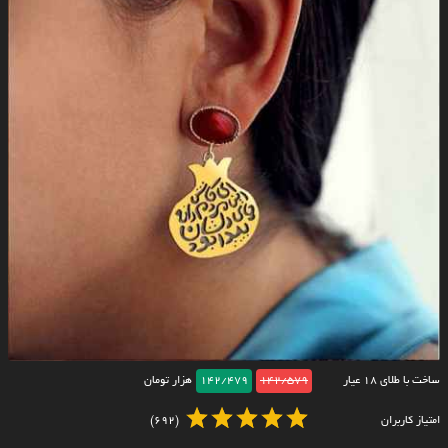
ساخت با طلای ۱۸ عیار
142/579
142/479
هزار تومان
امتیاز کاربران
(692)