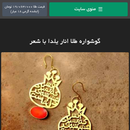
قیمت طلا 19/063/000 تومان
منوی سایت
☰
(ابشده گرمی 18 عیار)
گوشواره طلا انار یلدا با شعر