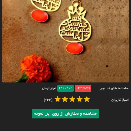
ساخت با طلای ۱۸ عیار
142/579
142/479
هزار تومان
امتیاز کاربران
(633)
مشاهده و سفارش از روی این نمونه